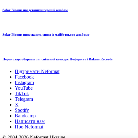
Solar Blooms представили перший альбом
Solar Blooms випускають сингл із майбутнього альбому
Переможця обираєш ти: спільний конкурс Неформат і Rakurs Records
Підтримати Neformat
Facebook
Instagram
YouTube
TikTok
Telegram
X
Spotify
Bandcamp
Написати нам
Про Neformat
© 2004-2026 Neformat Ukraine