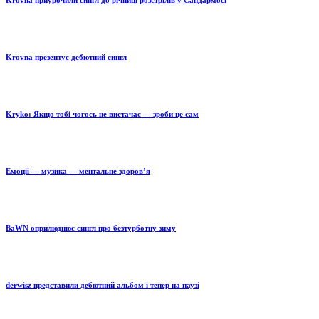
Krovna приурочили сингл до річниці розстрілів у Сандармосі
Krovna презентує дебютний сингл
Kryko: Якщо тобі чогось не вистачає — зроби це сам
Емоції — музика — ментальне здоров’я
BaWN оприлюднює сингл про безтурботну зиму
derwisz представили дебютний альбом і тепер на паузі