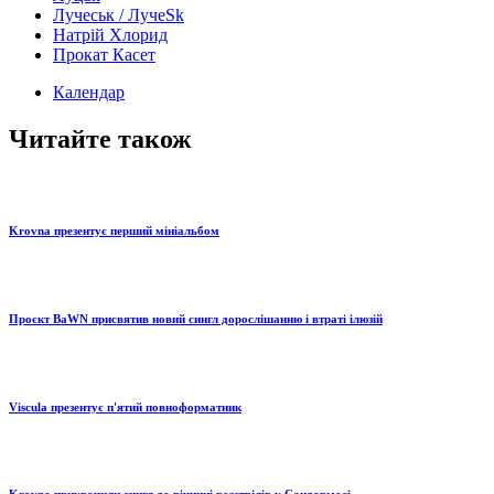
Лучеськ / ЛучеSk
Натрій Хлорид
Прокат Касет
Календар
Читайте також
Krovna презентує перший мініальбом
Проєкт BaWN присвятив новий сингл дорослішанню і втраті ілюзій
Viscula презентує п'ятий повноформатник