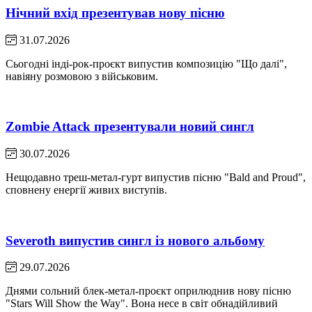
Нічний вхід презентував нову пісню
31.07.2026
Сьогодні інді-рок-проєкт випустив композицію "Що далі",
навіяну розмовою з військовим.
Zombie Attack презентували новий сингл
30.07.2026
Нещодавно треш-метал-гурт випустив пісню "Bald and Proud",
сповнену енергії живих виступів.
Severoth випустив сингл із нового альбому
29.07.2026
Днями сольний блек-метал-проєкт оприлюднив нову пісню
"Stars Will Show the Way". Вона несе в світ обнадійливий