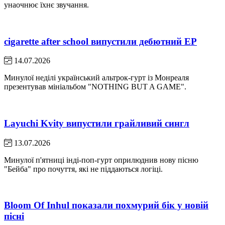
унаочнює їхнє звучання.
cigarette after school випустили дебютний EP
14.07.2026
Минулої неділі український альтрок-гурт із Монреаля
презентував мініальбом "NOTHING BUT A GAME".
Layuchi Kvity випустили грайливий сингл
13.07.2026
Минулої п'ятниці інді-поп-гурт оприлюднив нову пісню
"Бейба" про почуття, які не піддаються логіці.
Bloom Of Inhul показали похмурий бік у новій
пісні