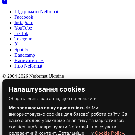
Підтримати Neformat
Facebook
Instagram
YouTube
TikTok
Telegram
X
Spotify
Bandcamp
Написати нам
Про Neformat
© 2004-2026 Neformat Ukraine
Налаштування cookies
Оберіть один з варіантів, щоб продовжити.
Ми поважаємо вашу приватність
🍪 Ми
використовуємо cookies для базової роботи сайту. За
вашою згодою увімкнемо аналітику та маркетингові
cookies, щоб покращувати Neformat і показувати
релевантний контент. Детальніше — у
Cookie Policy
.