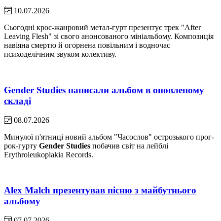
10.07.2026
Сьогодні крос-жанровий метал-гурт презентує трек "After
Leaving Flesh" зі свого анонсованого мініальбому. Композиція
навіяна смертю й огорнена повільним і водночас
психоделічним звуком колективу.
Gender Studies написали альбом в оновленому
складі
08.07.2026
Минулої п'ятниці новий альбом "Часослов" острозького прог-
рок-гурту
Gender Studies
побачив світ на лейблі
Erythroleukoplakia Records.
Alex Malch презентував пісню з майбутнього
альбому
07.07.2026