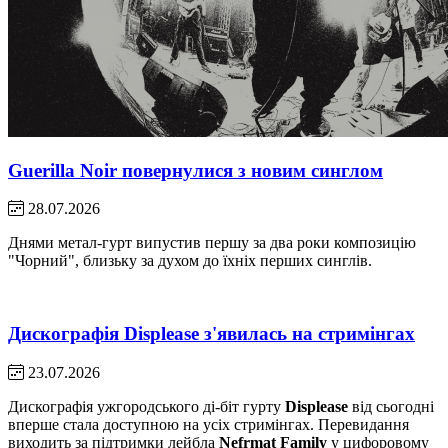
Guerilla Noir повернулися з новим синглом
28.07.2026
Днями метал-гурт випустив першу за два роки композицію
"Чорний", близьку за духом до їхніх перших синглів.
Дискографія Displease з'явилась на стримінгах
23.07.2026
Дискографія ужгородського ді-біт гурту
Displease
від сьогодні
вперше стала доступною на усіх стримінгах. Перевидання
виходить за підтримки лейбла
Nefrmat Family
у цифоровому