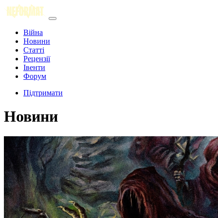
Війна
Новини
Статті
Рецензії
Івенти
Форум
Підтримати
Новини