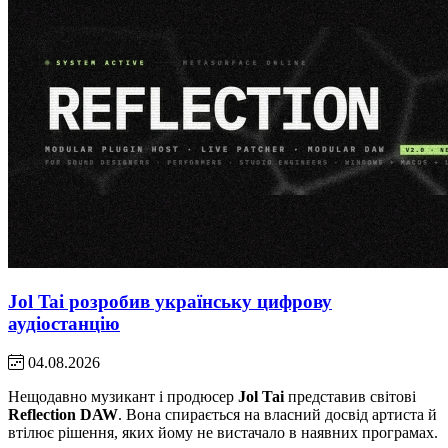
Jol Tai розробив українську цифрову
аудіостанцію
04.08.2026
Нещодавно музикант і продюсер
Jol Tai
представив світові
Reflection DAW
. Вона спирається на власний досвід артиста й
втілює рішення, яких йому не вистачало в наявних програмах.