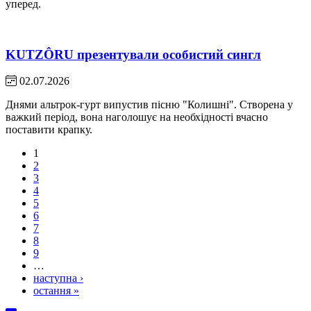
уперед.
KUTZÔRU презентували особистий сингл
02.07.2026
Днями альтрок-гурт випустив пісню "Колишні". Створена у
важкий період, вона наголошує на необхідності вчасно
поставити крапку.
1
2
3
4
5
6
7
8
9
…
наступна ›
остання »