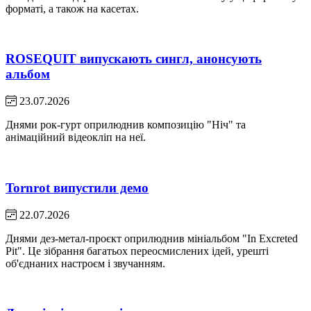
форматі, а також на касетах.
ROSEQUIT випускають сингл, анонсують
альбом
23.07.2026
Днями рок-гурт оприлюднив композицію "Ніч" та
анімаційний відеокліп на неї.
Tornrot випустили демо
22.07.2026
Днями дез-метал-проєкт оприлюднив мініальбом "In Excreted
Pit". Це зібрання багатьох переосмислених ідей, урешті
об'єднаних настроєм і звучанням.