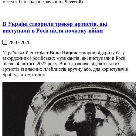
меседж і впізнаване звучання
Severoth
.
В Україні створили трекер артистів, які
виступали в Росії після початку війни
28.07.2026
Український ентузіаст
Вова Пицюк
створив відкриту базу
закордонних і російських музикантів, які виступали в Росії
після 24 лютого 2022 року. Вона дозволяє відсіяти таких
артистів із власних плейлистів вручну або, для користувачів
Spotify, автоматично.