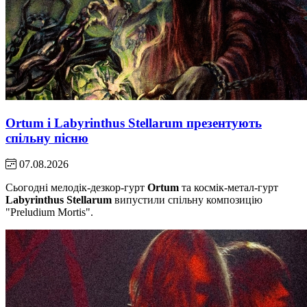
Ortum і Labyrinthus Stellarum презентують
спільну пісню
07.08.2026
Сьогодні мелодік-дезкор-гурт
Ortum
та космік-метал-гурт
Labyrinthus Stellarum
випустили спільну композицію
"Preludium Mortis".