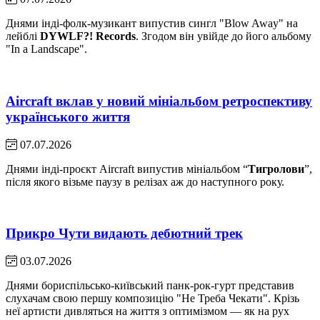
Днями інді-фолк-музикант випустив сингл "Blow Away" на
лейблі
DYWLF?! Records
. Згодом він увійде до його альбому
"In a Landscape".
Aircraft вклав у новий мініальбом ретроспективу
українського життя
07.07.2026
Днями інді-проєкт Aircraft випустив мініальбом “
Тигролови
”,
після якого візьме паузу в релізах аж до наступного року.
Прикро Чути видають дебютний трек
03.07.2026
Днями бориспільсько-київський панк-рок-гурт представив
слухачам свою першу композицію "Не Треба Чекати". Крізь
неї артисти дивляться на життя з оптимізмом — як на рух