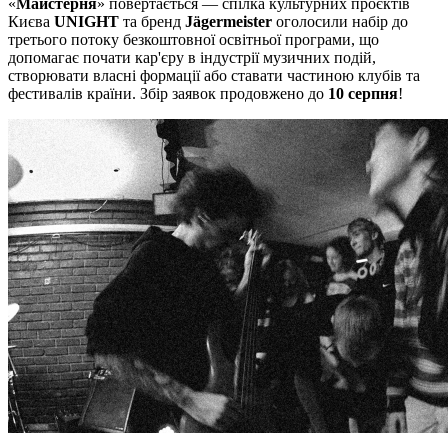
«
Майстерня
» повертається — спілка культурних проєктів
Києва
UNIGHT
та бренд
Jägermeister
оголосили набір до
третього потоку безкоштовної освітньої програми, що
допомагає почати кар'єру в індустрії музичних подій,
створювати власні формації або ставати частиною клубів та
фестивалів країни. Збір заявок продовжено до
10 серпня
!