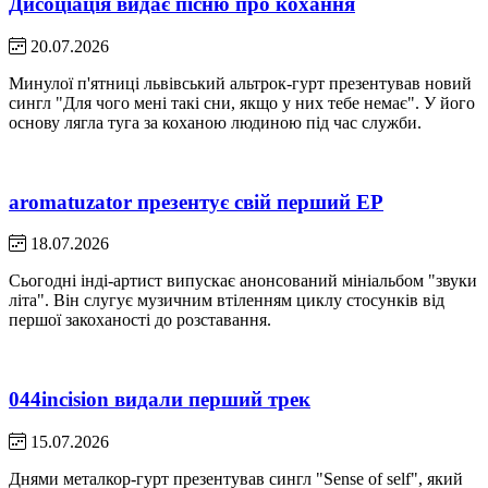
Дисоціація видає пісню про кохання
20.07.2026
Минулої п'ятниці львівський альтрок-гурт презентував новий
сингл "Для чого мені такі сни, якщо у них тебе немає". У його
основу лягла туга за коханою людиною під час служби.
aromatuzator презентує свій перший EP
18.07.2026
Сьогодні інді-артист випускає анонсований мініальбом "звуки
літа". Він слугує музичним втіленням циклу стосунків від
першої закоханості до розставання.
044incision видали перший трек
15.07.2026
Днями металкор-гурт презентував сингл "Sense of self", який