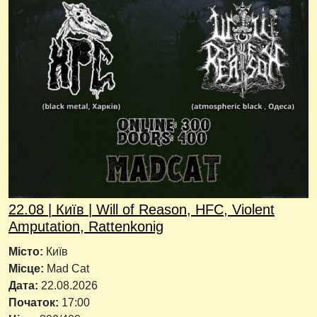
22.08 | Київ | Will of Reason, HFC, Violent
Amputation, Rattenkonig
Місто:
Київ
Місце:
Mad Cat
Дата:
22.08.2026
Початок:
17:00