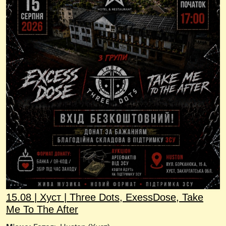
15.08 | Хуст | Three Dots, ExessDose, Take
Me To The After