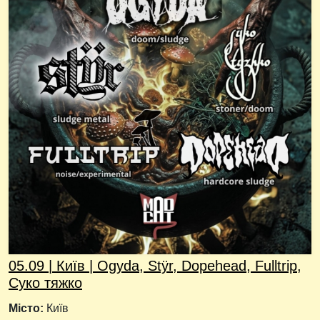
05.09 | Київ | Ogyda, Stÿr, Dopehead, Fulltrip,
Суко тяжко
Місто:
Київ