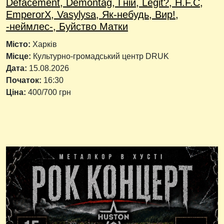
Defacement, Demontag, Гній, Legit?, H.F.C,
EmperorX, Vasylysa, Як-небудь, Вир!,
-неймлес-, Буйство Матки
Місто:
Харків
Місце:
Культурно-громадський центр DRUK
Дата:
15.08.2026
Початок:
16:30
Ціна:
400/700 грн