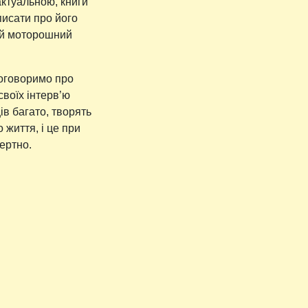
актуальною, книги
исати про його
і й моторошний
поговоримо про
своїх інтерв’ю
в багато, творять
 життя, і це при
ертно.