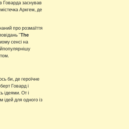
ів Говарда заснував
 містечка Аркгем, де
наний про розмаїття
повідань "
The
ямому сенсі на
найпопулярнішу
том.
ось би, де героїчне
берт Говард і
 ідеями. От і
 ідей для одного із