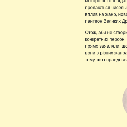
моторошні оповіданн
продаються чисельн
вплив на жанр, нова
пантеон Великих Др
Отож, аби не створ
конкретних персон, в
прямо заявляли, що
вони в різних жанра
тому, що справді в