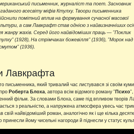
мериканський письменник, журналіст та поет. Засновник
игаданого всесвіту міфів Ктулху. Твоори письменника
дійснили помітний вплив на формування сучасної масової
ультури, а сам Лавкрафт став однією з найвизначніших осі
ля жанру жахів. Серед його найвідоміших праць — "Поклик
улху" (1928), На стрімчаках божевілля" (1936), "Морок над
смутом" (1936).
и Лавкрафта
го письменника, який тривалий час листувався зі своїм ку
 про
Роберта Блоха
, автора всім відомого роману "
Психо
"
нний фільм. За словами Блоха, саме під впливом творів Ла
ається з реальністю, а напружена атмосфера увесь час три
сав свій найвідоміший роман, аналогічно як і ще кілька десятк
 принесли йому чисельні нагороди й піднесли у статус куль