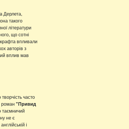
а Дерлета,
она такого
мної літератури
ного, що сотні
авкрафта впливали
кох авторів з
кий вплив мав
творчість часто
 є роман
"Привид
ро таємничий
ну не є
нглійській і