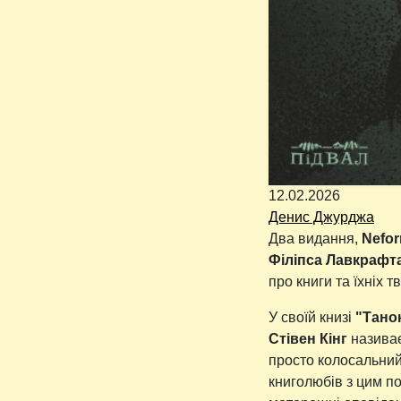
12.02.2026
Денис Джурджа
Два видання,
Nefor
Філіпса Лавкрафт
про книги та їхніх 
У своїй книзі
"Тано
Стівен Кінг
називає
просто колосальний 
книголюбів з цим по