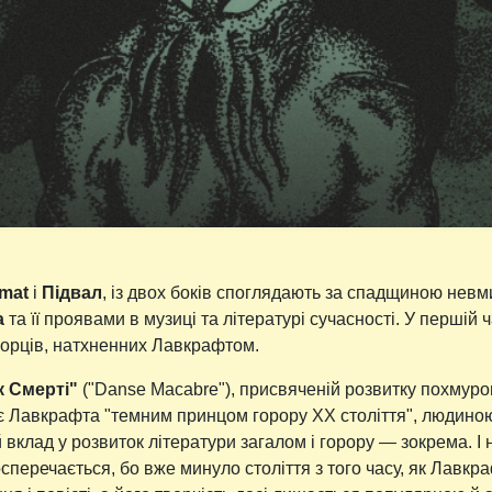
mat
і
Підвал
, із двох боків споглядають за спадщиною нев
а
та її проявами в музиці та літературі сучасності. У першій 
творців, натхненних Лавкрафтом.
к Смерті"
("Danse Macabre"), присвяченій розвитку похмуро
 Лавкрафта "темним принцом горору XX століття", людиною
вклад у розвиток літератури загалом і горору — зокрема. І н
сперечається, бо вже минуло століття з того часу, як Лавкр