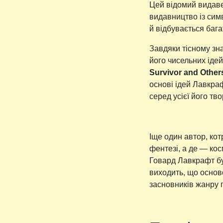
Цей відомий видаве
видавництво із сим
й відбувається багат
Завдяки тісному зн
його чисельних ідей
Survivor and Other
основі ідей Лавкраф
серед усієї його т
Іще один автор, кот
фентезі, а де — ко
Говард Лавкрафт бу
виходить, що основ
засновників жанру г