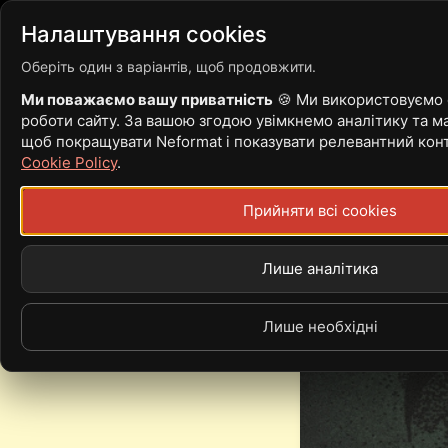
Війна
Новини
Статті
Налаштування cookies
Оберіть один з варіантів, щоб продовжити.
Ми поважаємо вашу приватність
🍪 Ми використовуємо c
роботи сайту. За вашою згодою увімкнемо аналітику та ма
ЛАВКРАФТІВСЬ
щоб покращувати Neformat і показувати релевантний кон
Cookie Policy
.
МУЗИЧНОМУ Й Л
Прийняти всі cookies
Лише аналітика
Лише необхідні