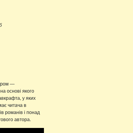
б
миром —
, на основі якого
вкрафта, у яких
має читача в
ів романів і понад
тового автора.