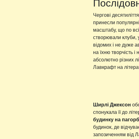
Послідовн
Чергові десятилітт
принесли популярні
масштабу, що по всі
створювали клуби, у
відомих і не дуже 
на їхню творчість і
абсолютно різних л
Лавкрафт на літера
Ширлі Джексон
обо
спонукала її до лі
будинку на пагорб
будинок, де відчува
запозиченням від Л