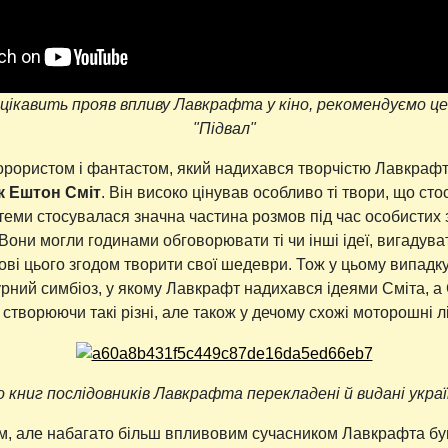
цікавить прояв впливу Лавкрафта у кіно, рекомендуємо це 
"Підвал"
рористом і фантастом, який надихався творчістю Лавкрафт
к Ештон Сміт
. Він високо цінував особливо ті твори, що сто
ї теми стосувалася значна частина розмов під час особистих 
Вони могли годинами обговорювати ті чи інші ідеї, вигадуват
ові цього згодом творити свої шедеври. Тож у цьому випадк
урний симбіоз, у якому Лавкрафт надихався ідеями Сміта, а
створюючи такі різні, але також у дечому схожі моторошні лі
 книг послідовників Лавкрафта перекладені й видані укра
м, але набагато більш впливовим сучасником Лавкрафта б