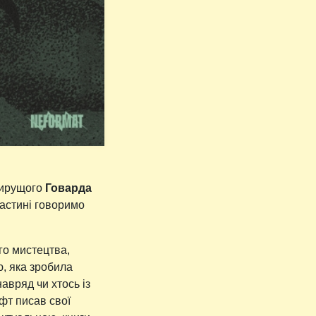
мирущого
Говарда
частині говоримо
го мистецтва,
, яка зробила
авряд чи хтось із
афт писав свої