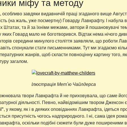
ики міфу та методу
я, особливо завдяки видавничій праці згаданого вище Август
сть (на жаль, уже посмертну) Говарду Лавкрафту. І набула в
х Штатах, та й за їхніми межами, автори й пошановувачі те
 яких Говард мало не боготворився. Відтак нема нічого див
авторів середини минулого століття заявляли, що роботи Л
 навіть спонукали стати письменниками. Тут ми згадаємо кіль
ітературних жанрів, щоб скласти повноцінну картину того, я
туру загалом.
Ілюстрація Метʼю Чайлдерса
жнювала твори Лавкрафта й не приховувала, що саме його 
тературної діяльності. Певно, найвідомішим твором Джексон
і"
, у якому, як і в деяких оповіданнях Лавкрафта, ідеться п
ється присутність чогось надприродного. І ні, сама ідея рома
авкрафта, оскільки подібні сюжети були дуже поширеними в а