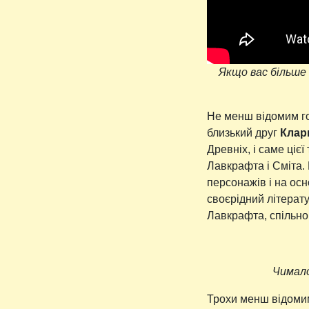
Якщо вас більше 
Не менш відомим го
близький друг
Клар
Древніх, і саме ціє
Лавкрафта і Сміта. 
персонажів і на осн
своєрідний літерат
Лавкрафта, спільно 
Чимало
Трохи менш відоми