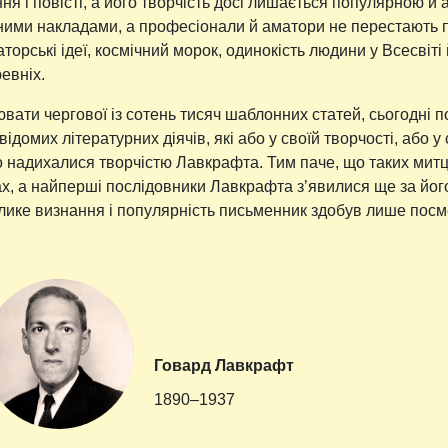
я і повісті, а його творчість досі лишається популярною й 
ими накладами, а професіонали й аматори не перестають п
торські ідеї, космічний морок, одинокість людини у Всесвіт
евніх.
ювати чергової із сотень тисяч шаблонних статей, сьогодні 
ідомих літературних діячів, які або у своїй творчості, або у 
 надихалися творчістю Лавкрафта. Тим паче, що таких митці
х, а найперші послідовники Лавкрафта з’явилися ще за його
елике визнання і популярність письменник здобув лише посм
Говард Лавкрафт
1890–1937