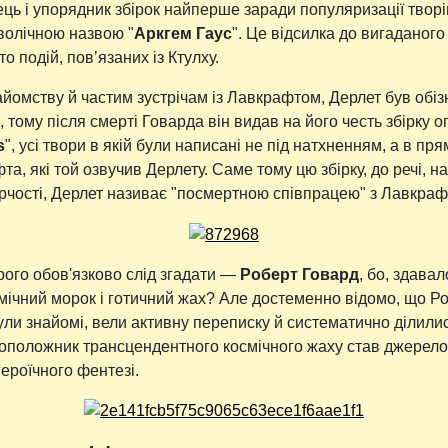
ць і упорядник збірок найперше заради популяризації твор
волічною назвою "
Аркгем Гаус
". Це відсилка до вигаданого
о подій, пов’язаних із Ктулху.
айомству й частим зустрічам із Лавкрафтом, Дерлет був обіз
, тому після смерті Говарда він видав на його честь збірку о
s
", усі твори в якій були написані не під натхненням, а в пр
та, які той озвучив Дерлету. Саме тому цю збірку, до речі, 
ворчості, Дерлет називає "посмертною співпрацею" з Лавкраф
рого обов'язково слід згадати —
Роберт Говард
, бо, здавал
смічний морок і готичний жах? Але достеменно відомо, що Ро
ли знайомі, вели активну переписку й систематично ділились
оположник трансцендентного космічного жаху став джерелом
ероїчного фентезі.