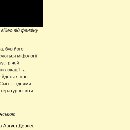
відео від фензіну
а, був його
суються міфології
зустрічей
и локації та
у йдеться про
 Сміт — ідеями
тературні світи.
їнською
ув
Август Дерлет
.