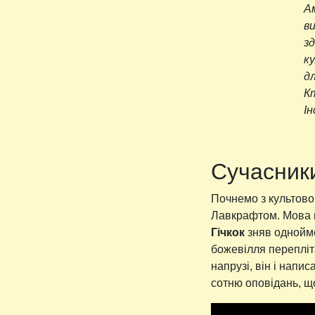
А
в
з
к
д
Кт
Ін
Сучасник
Почнемо з культово
Лавкрафтом. Мова
Гічкок
зняв однойме
божевілля перепліт
напрузі, він і напи
сотню оповідань, що