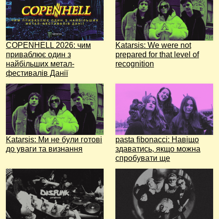
COPENHELL 2026: чим
Katarsis: We were not
приваблює один з
prepared for that level of
найбільших метал-
recognition
фестивалів Данії
Katarsis: Ми не були готові
pasta fibonacci: Навіщо
до уваги та визнання
здаватись, якщо можна
спробувати ще