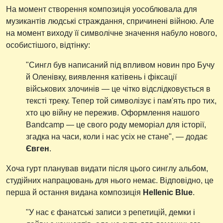
На момент створення композиція уособлювала для
музикантів людські страждання, спричинені війною. Але
на момент виходу її символічне значення набуло нового,
особистішого, відтінку:
"Сингл був написаний під впливом новин про Бучу
й Оленівку, виявлення катівень і фіксації
військових злочинів — це чітко відслідковується в
тексті треку. Тепер той символізує і пам'ять про тих,
хто цю війну не пережив. Оформлення нашого
Bandcamp — це свого роду меморіал для історії,
згадка на часи, коли і нас усіх не стане", — додає
Євген
.
Хоча гурт планував видати після цього синглу альбом,
студійних напрацювань для нього немає. Відповідно, це
перша й остання видана композиція
Hellenic Blue
.
"У нас є фанатські записи з репетицій, демки і