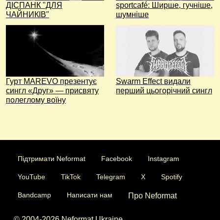
ДІСПАНК "ДЛЯ
sportcafé: Ширше, гучніше,
ЧАЙНИКІВ"
шумніше
Гурт MAREVO презентує
Swarm Effect видали
сингл «Друг» — присвяту
перший цьогорічний сингл
полеглому воїну
Підтримати Neformat
Facebook
Instagram
YouTube
TikTok
Telegram
X
Spotify
Bandcamp
Написати нам
Про Neformat
© 2004-2026 Neformat Ukraine