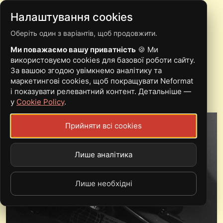
Налаштування cookies
Оберіть один з варіантів, щоб продовжити.
HELLENIC BLUE
Ми поважаємо вашу приватність
🍪 Ми
ВИДАЛИ СВІЙ ПЕРШИЙ І
використовуємо cookies для базової роботи сайту.
За вашою згодою увімкнемо аналітику та
ОСТАННІЙ СИНГЛ
маркетингові cookies, щоб покращувати Neformat
і показувати релевантний контент. Детальніше —
у
Cookie Policy
.
Прийняти всі cookies
Лише аналітика
Лише необхідні