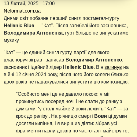
13 Лютий, 2025 - 17:00
Neformat.com.ua
Днями світ побачив перший сингл постметал-гурту
Hellenic Blue
— "Кат". Після загибелі його засновника,
Володимира Антоненка
, гурт більше не випускатиме
музику.
"Кат" — це єдиний сингл гурту, партії для якого
власноруч зіграв і записав
Володимир Антоненко
,
засновник і ідейний лідер
Hellenic Blue
. Він
загинув
на
війні 12 січня 2024 року, після чого його колеги близько
двох років не наважувалися випустити цю композицію.
"Особисто мені це не давало покою: я міг
прокинутись посеред ночі і не спати до ранку з
думками: ‘у столі майже 2 роки лежить "Кат" — за
крок до релізу’. На річницю смерті
Вови
ці думки
досягли кипіння, і я вирішив діяти: зібрав усі
фрагменти пазлу, дозвів по частотах і майстру те,