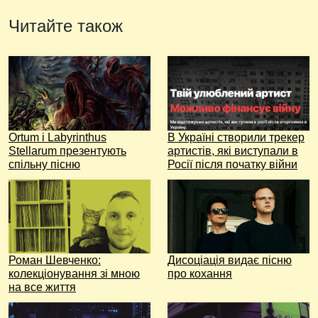
Читайте також
Ortum і Labyrinthus
В Україні створили трекер
Stellarum презентують
артистів, які виступали в
спільну пісню
Росії після початку війни
Роман Шевченко:
Дисоціація видає пісню
колекціонування зі мною
про кохання
на все життя