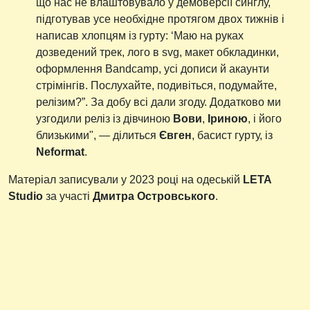
що нас не влаштовувало у демоверсії синглу,
підготував усе необхідне протягом двох тижнів і
написав хлопцям із гурту: ‘Маю на руках
дозведений трек, лого в svg, макет обкладинки,
оформлення Bandcamp, усі дописи й акаунти
стрімінгів. Послухайте, подивіться, подумайте,
релізим?”. За добу всі дали згоду. Додатково ми
узгодили реліз із дівчиною
Вови
,
Іриною
, і його
близькими", — ділиться
Євген
, басист гурту, із
Neformat
.
Матеріал записували у 2023 році на одеській
LETA
Studio
за участі
Дмитра Островського
.