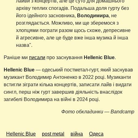
лайви з концертів, але це суто для домашнього
архіву теплих спогадів. Подальша доля гурту без
його ідейного засновника,
Володимира
, не
розглядається. Можливо, ми ще зберемося з
хлопцями пограти разом щось схоже, депресивне
й агресивне, але це буде вже інша музика й інша
назва".
Раніше ми
писали
про заснування
Hellenic Blue
.
Hellenic Blue
— одеський постметал-гурт, який заснував
музикант Володимир Антоненко в 2022 році. Музиканти
встигли зіграти кілька концертів, записати лайв і видати
сингл, перш ніж гурт завершив діяльність внаслідок
загибелі Володимира на війні в 2024 році.
Фото обкладинки — Bandcamp
Hellenic Blue
post metal
війна
Одеса