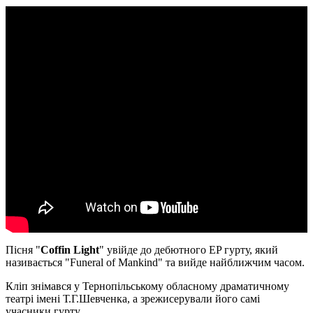
Пісня "
Coffin Light
" увійде до дебютного EP гурту, який
називається "Funeral of Mankind" та вийде найближчим часом.
Кліп знімався у Тернопільському обласному драматичному
театрі імені Т.Г.Шевченка, а зрежисерували його самі
учасники гурту.