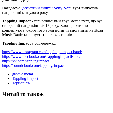
Нагадаємо,
дебютний сингл
"Why Not
"
гурт випустив
наприкінці минулого року.
Tappling Impact
- тернопільський грув метал гурт, що був
створений наприкінці 2017 року. Хлопці активно
концертують, окрім того вони встигли виступити на
Koza
Music
Battle та випустити кілька синглів.
Tappling Impact
у соцмережах:
https://www.instagram.com/tappling_impact.band/
https://www.facebook.com/TapplingImpactBand/
https://vk.com/tapplingimpact
https://soundcloud.com/tappling-impact
groove metal
Tappling Impact
Тернопіль
Читайте також