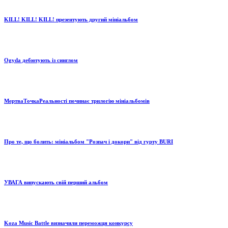
KILL! KILL! KILL! презентують другий мініальбом
Ogyda дебютують із синглом
МертваТочкаРеальності починає трилогію мініальбомів
Про те, що болить: мініальбом "Розпач і докори" від гурту BURI
УВАГА випускають свій перший альбом
Koza Music Battle визначили переможця конкурсу