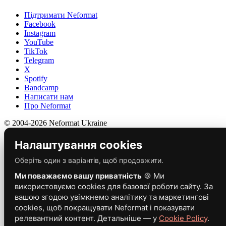
Підтримати Neformat
Facebook
Instagram
YouTube
TikTok
Telegram
X
Spotify
Bandcamp
Написати нам
Про Neformat
© 2004-2026 Neformat Ukraine
Налаштування cookies
Оберіть один з варіантів, щоб продовжити.
Ми поважаємо вашу приватність
🍪 Ми
використовуємо cookies для базової роботи сайту. За
вашою згодою увімкнемо аналітику та маркетингові
cookies, щоб покращувати Neformat і показувати
релевантний контент. Детальніше — у
Cookie Policy
.