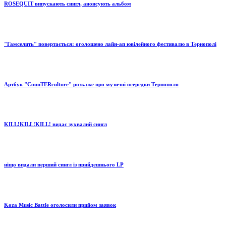
ROSEQUIT випускають сингл, анонсують альбом
"Гамселить" повертається: оголошено лайн-ап ювілейного фестивалю в Тернополі
Артбук "СounTERculture" розкаже про музичні осередки Тернополя
KILL!KILL!KILL! видає зухвалий сингл
ніщо видали перший сингл із прийдешнього LP
Koza Music Battle оголосили прийом заявок