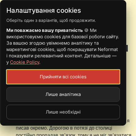
Налаштування cookies
Оберіть один з варіантів, щоб продовжити.
ПРО ТЕ, ЩО БОЛИТЬ:
Ми поважаємо вашу приватність
🍪 Ми
МІНІАЛЬБОМ "РОЗПАЧ І
використовуємо cookies для базової роботи сайту.
За вашою згодою увімкнемо аналітику та
ДОКОРИ" ВІД ГУРТУ BURI
маркетингові cookies, щоб покращувати Neformat
і показувати релевантний контент. Детальніше —
у
Cookie Policy
.
Прийняти всі cookies
28 Червень, 2024 - 09:20
Рой Дарина
3 червня скрімо-гурту
Лише аналітика
BURI
випустив свій другий EP
"
Розпач і докори
". Його музиканти називають своїм
найщирішим релізом.
Лише необхідні
"Ми дійсно пройнялися, роблячи музику, а тексти я
писав окремо. Дорогою в потязі до столиці
постійно пропадав звʼязок, тому я не міг звʼязатися