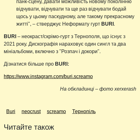
панк-сцену, давати можливість новому поколінню
відчувати, відчувати та ще раз відчувати бодай
щось у цьому паскудному, але такому прекрасному
житті", – стверджує Неформату гурт
BURI
.
BURI
– неокраст/скрімо-гурт з Тернополя, що існує з
2021 року. Дискографія нараховує один сингл та два
мініальбоми, включно з "Розпач і докори".
Дізнатися більше про
BURI:
https://www.instagram.com/buri.screamo
На обкладинці – фото xerxerash
Buri
neocrust
screamo
Тернопіль
Читайте також