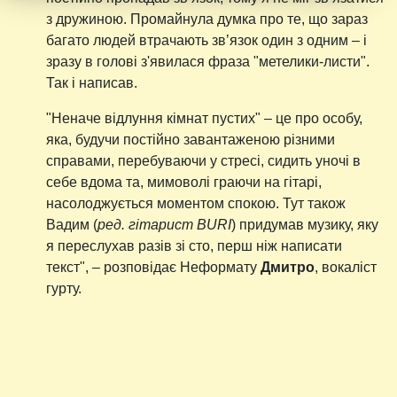
з дружиною. Промайнула думка про те, що зараз
багато людей втрачають звʼязок один з одним – і
зразу в голові з'явилася фраза "метелики-листи".
Так і написав.
"Неначе відлуння кімнат пустих" – це про особу,
яка, будучи постійно завантаженою різними
справами, перебуваючи у стресі, сидить уночі в
себе вдома та, мимоволі граючи на гітарі,
насолоджується моментом спокою. Тут також
Вадим (
ред. гітарист
BURI
)
придумав музику, яку
я переслухав разів зі сто, перш ніж написати
текст", – розповідає Неформату
Дмитро
, вокаліст
гурту.