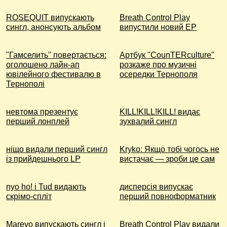
ROSEQUIT випускають
Breath Control Play
сингл, анонсують альбом
випустили новий EP
"Гамселить" повертається:
Артбук "СounTERculture"
оголошено лайн-ап
розкаже про музичні
ювілейного фестивалю в
осередки Тернополя
Тернополі
невтома презентує
KILL!KILL!KILL! видає
перший лонплей
зухвалий сингл
ніщо видали перший сингл
Kryko: Якщо тобі чогось не
із прийдешнього LP
вистачає — зроби це сам
nyo ho! і Tud видають
дисперсія випускає
скрімо-спліт
перший повноформатник
Marevo випускають сингл і
Breath Control Play видали