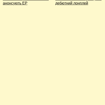
анонсують EP
дебютний лонплей