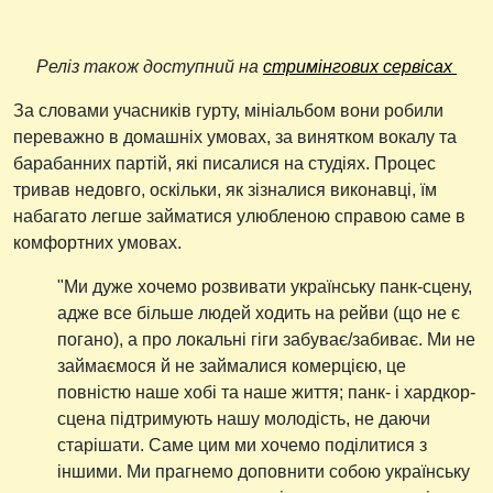
Реліз також доступний на
стримінгових сервісах
За словами учасників гурту, мініальбом вони робили
переважно в домашніх умовах, за винятком вокалу та
барабанних партій, які писалися на студіях. Процес
тривав недовго, оскільки, як зізналися виконавці, їм
набагато легше займатися улюбленою справою саме в
комфортних умовах.
"Ми дуже хочемо розвивати українську панк-сцену,
адже все більше людей ходить на рейви (що не є
погано), а про локальні гіги забуває/забиває. Ми не
займаємося й не займалися комерцією, це
повністю наше хобі та наше життя; панк- і хардкор-
сцена підтримують нашу молодість, не даючи
старішати. Саме цим ми хочемо поділитися з
іншими. Ми прагнемо доповнити собою українську