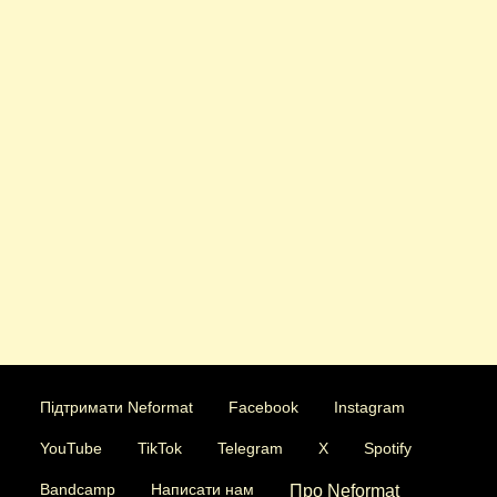
Підтримати Neformat
Facebook
Instagram
YouTube
TikTok
Telegram
X
Spotify
Bandcamp
Написати нам
Про Neformat