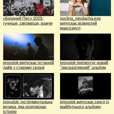
«Брудний Пес» 2025:
sucilna_nevdacha.exe
гучніше, сміливіше, важче
випускає відвертий
максісингл
provulok випускає останній
provulok презентує новий
лайв у старому складі
"дисоціативний" альбом
provulok: інструментальна
provulok випускає сингл із
музика, яка розповідає
майбутнього альбому
історію