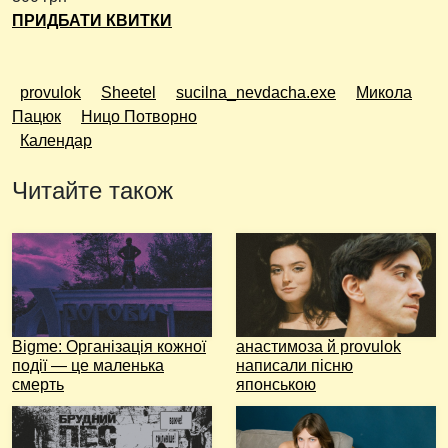
ПРИДБАТИ КВИТКИ
provulok
Sheetel
sucilna_nevdacha.exe
Микола
Пацюк
Ницо Потворно
Календар
Читайте також
Bigme: Організація кожної
анастимоза й provulok
події — це маленька
написали пісню
смерть
японською