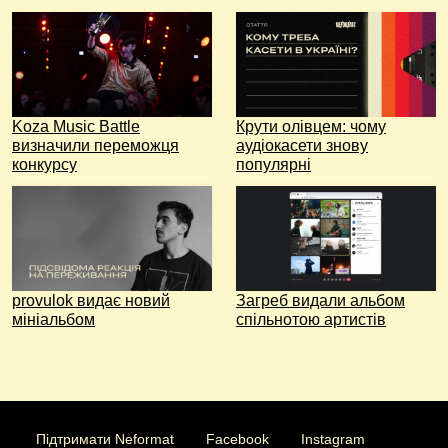
Koza Music Battle
Крути олівцем: чому
визначили переможця
аудіокасети знову
конкурсу
популярні
provulok видає новий
Загреб видали альбом
мініальбом
спільнотою артистів
Підтримати Neformat
Facebook
Instagram