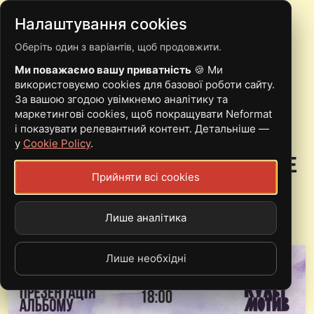
Налаштування cookies
Оберіть один з варіантів, щоб продовжити.
22.06 | КИЇВ |
Ми поважаємо вашу приватність
🍪 Ми
PROVULOK, МИКОЛА
використовуємо cookies для базової роботи сайту.
За вашою згодою увімкнемо аналітику та
ПАЦЮК, НИЦО
маркетингові cookies, щоб покращувати Neformat
і показувати релевантний контент. Детальніше —
ПОТВОРНО, SHEETEL,
у
Cookie Policy
.
SUCILNA_NEVDACHA.EXE
Прийняти всі cookies
Лише аналітика
Sat, 22.06.24 - 06:00
КультМотив
Лише необхідні