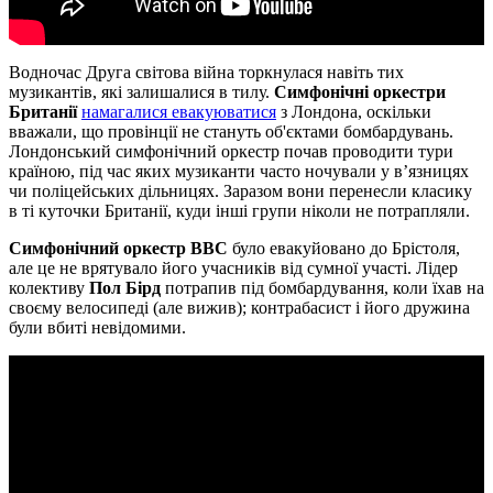
Водночас Друга світова війна торкнулася навіть тих
музикантів, які залишалися в тилу.
Симфонічні оркестри
Британії
намагалися евакуюватися
з Лондона, оскільки
вважали, що провінції не стануть об'єктами бомбардувань.
Лондонський симфонічний оркестр почав проводити тури
країною, під час яких музиканти часто ночували у в’язницях
чи поліцейських дільницях. Заразом вони перенесли класику
в ті куточки Британії, куди інші групи ніколи не потрапляли.
Симфонічний оркестр BBC
було евакуйовано до Брістоля,
але це не врятувало його учасників від сумної участі. Лідер
колективу
Пол Бірд
потрапив під бомбардування, коли їхав на
своєму велосипеді (але вижив); контрабасист і його дружина
були вбиті невідомими.