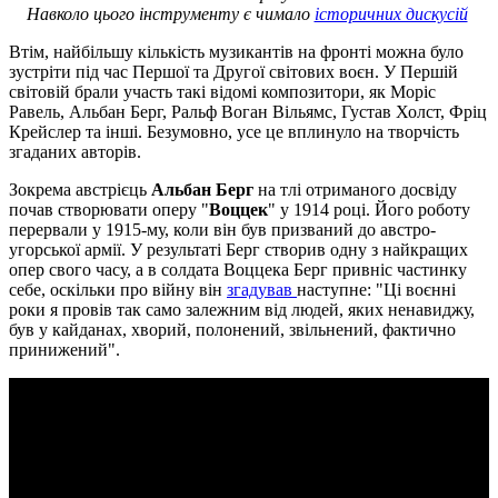
Навколо цього інструменту є чимало
історичних дискусій
Втім, найбільшу кількість музикантів на фронті можна було
зустріти під час Першої та Другої світових воєн. У Першій
світовій брали участь такі відомі композитори, як Моріс
Равель, Альбан Берг, Ральф Воган Вільямс, Густав Холст, Фріц
Крейслер та інші. Безумовно, усе це вплинуло на творчість
згаданих авторів.
Зокрема австрієць
Альбан Берг
на тлі отриманого досвіду
почав створювати оперу "
Воццек
" у 1914 році. Його роботу
перервали у 1915-му, коли він був призваний до австро-
угорської армії. У результаті Берг створив одну з найкращих
опер свого часу, а в солдата Воццека Берг привніс частинку
себе, оскільки про війну він
згадував
наступне: "Ці воєнні
роки я провів так само залежним від людей, яких ненавиджу,
був у кайданах, хворий, полонений, звільнений, фактично
принижений".