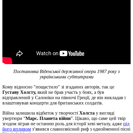
Постановка Віденської державної опери 1987 року з
українськими субтитрами
Кому відносно "пощастило" зі згаданих авторів, так це
Густаву Холсту,
який не брав участь у боях, а був
відправлений у Салоніки на півночі Греції, де він викладав і
влаштовував концерти для британських солдатів.
Війна залишила відбиток у творчості
Холста
у вигляді
увертюри “
Марс. Планета війни
”. Цікаво, що саме цей твір
згодом зіграв не останню роль для історії хеві металу, адже
під
його впливом
з’явився славнозвісний риф з однойменної пісні