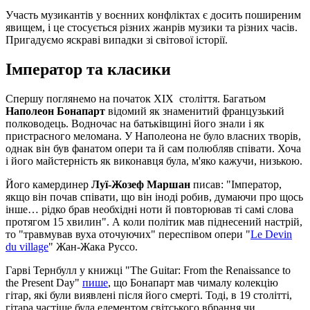
Участь музикантів у воєнних конфліктах є досить поширеним
явищем, і це стосується різних жанрів музики та різних часів.
Пригадуємо яскраві випадки зі світової історії.
Імператор та класики
Спершу поглянемо на початок ХІХ століття. Багатьом
Наполеон Бонапарт
відомий як знаменитий французький
полководець. Водночас на батьківщині його знали і як
пристрасного меломана. У Наполеона не було власних творів,
однак він був фанатом опери та й сам полюбляв співати. Хоча
і його майстерність як виконавця була, м'яко кажучи, низькою.
Його камердинер
Луї-Жозеф Маршан
писав: "Імператор,
якщо він почав співати, що він іноді робив, думаючи про щось
інше… рідко брав необхідні ноти й повторював ті самі слова
протягом 15 хвилин". А коли політик мав піднесений настрій,
то "травмував вуха оточуючих" переспівом опери "
Le Devin
du village
" Жан-Жака Руссо.
Гарві Тернбулл у книжці "The Guitar: From the Renaissance to
the Present Day"
пише
, що Бонапарт мав чималу колекцію
гітар, які були виявлені після його смерті. Тоді, в 19 столітті,
гітара частіше була елементом світського вбрання чи