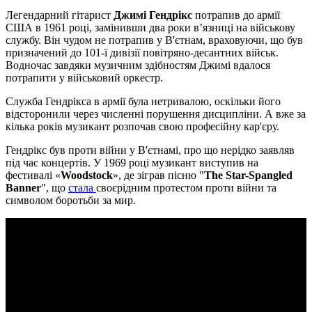
Легендарний гітарист
Джимі Гендрікс
потрапив до армії
США в 1961 році, замінивши два роки в’язниці на військову
службу. Він чудом не потрапив у В'єтнам, враховуючи, що був
призначений до 101-ї дивізії повітряно-десантних військ.
Водночас завдяки музичним здібностям Джимі вдалося
потрапити у військовий оркестр.
Служба Гендрікса в армії була нетривалою, оскільки його
відсторонили через численні порушення дисципліни. А вже за
кілька років музикант розпочав свою професійну кар'єру.
Гендрікс був проти війни у В'єтнамі, про що нерідко заявляв
під час концертів. У 1969 році музикант виступив на
фестивалі «
Woodstock
», де зіграв пісню "
The Star-Spangled
Banner
", що
стала
своєрідним протестом проти війни та
символом боротьби за мир.