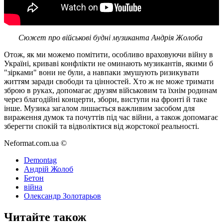
Сюжет про військові будні музиканта Андрія Жолоба
Отож, як ми можемо помітити, особливо враховуючи війну в
Україні, криваві конфлікти не оминають музикантів, якими б
"зірками" вони не були, а навпаки змушують ризикувати
життям заради свободи та цінностей. Хто ж не може тримати
зброю в руках, допомагає друзям військовим та їхнім родинам
через благодійні концерти, збори, виступи на фронті й таке
інше. Музика загалом лишається важливим засобом для
вираження думок та почуттів під час війни, а також допомагає
зберегти спокій та відволіктися від жорстокої реальності.
Neformat.com.ua ©
Demontag
Андрій Жолоб
Бетон
війна
Олександр Золотарьов
Читайте також