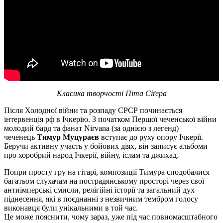
Класика творчості Піта Сіґера
Після Холодної війни та розпаду СРСР починається
інтервенція рф в Ічкерію. З початком Першої чеченської війни
молодий бард та фанат Nirvana (за однією з легенд)
чеченець
Тимур Муцураєв
вступає до руху опору Ічкерії.
Беручи активну участь у бойових діях, він записує альбоми
про хоробрий народ Ічкерії, війну, іслам та джихад.
Попри просту гру на гітарі, композиції Тимура сподобалися
багатьом слухачам на пострадянському просторі через свої
антиімперські смисли, релігійні історії та загальний дух
піднесення, які в поєднанні з незвичним тембром голосу
виконавця були унікальними в той час.
Це може пояснити, чому зараз, уже під час повномасштабного