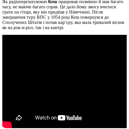
Як радіоперехоплювач
Кеш
працював позмінно й мав багато
часу, не маючи багато справ. Це дало йому змогу вчитися
грати на гітарі, яку він придбав у Німеччині. Після
завершення туру ВПС у 1954 році Кеш повернувся до
Сполучених Штатів і почав кар’єру, яка мала тривалий вплив
як на рок-н-рол, так і на кантрі.