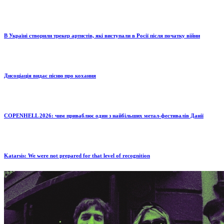
В Україні створили трекер артистів, які виступали в Росії після початку війни
Дисоціація видає пісню про кохання
COPENHELL 2026: чим приваблює один з найбільших метал-фестивалів Данії
Katarsis: We were not prepared for that level of recognition