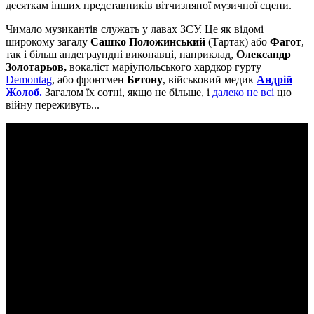
десяткам інших представників вітчизняної музичної сцени.
Чимало музикантів служать у лавах ЗСУ. Це як відомі
широкому загалу
Сашко Положинський
(Тартак) або
Фагот
,
так і більш андеграундні виконавці, наприклад,
Олександр
Золотарьов,
вокаліст маріупольського хардкор гурту
Demontag
, або фронтмен
Бетону
, військовий медик
Андрій
Жолоб.
Загалом їх сотні, якщо не більше, і
далеко не всі
цю
війну переживуть...