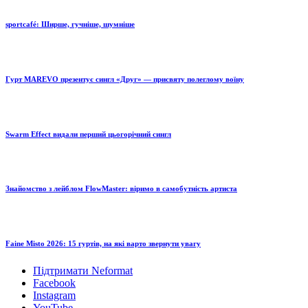
sportcafé: Ширше, гучніше, шумніше
Гурт MAREVO презентує сингл «Друг» — присвяту полеглому воїну
Swarm Effect видали перший цьогорічний сингл
Знайомство з лейблом FlowMaster: віримо в самобутність артиста
Faine Misto 2026: 15 гуртів, на які варто звернути увагу
Підтримати Neformat
Facebook
Instagram
YouTube