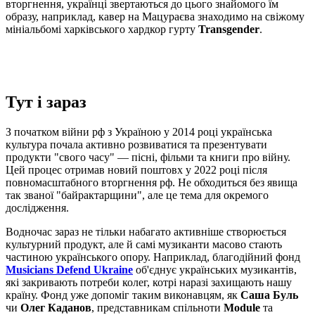
вторгнення, українці звертаються до цього знайомого їм
образу, наприклад, кавер на Мацураєва знаходимо на свіжому
мініальбомі харківського хардкор гурту
Transgender
.
Тут і зараз
З початком війни рф з Україною у 2014 році українська
культура почала активно розвиватися та презентувати
продукти "свого часу" — пісні, фільми та книги про війну.
Цей процес отримав новий поштовх у 2022 році після
повномасштабного вторгнення рф. Не обходиться без явища
так званої "байрактарщини", але це тема для окремого
дослідження.
Водночас зараз не тільки набагато активніше створюється
культурний продукт, але й самі музиканти масово стають
частиною українського опору. Наприклад, благодійний фонд
Musicians Defend Ukraine
об'єднує українських музикантів,
які закривають потреби колег, котрі наразі захищають нашу
країну. Фонд уже допоміг таким виконавцям, як
Саша Буль
чи
Олег Каданов
, представникам спільноти
Module
та