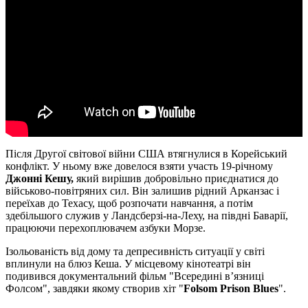
Після Другої світової війни США втягнулися в Корейський
конфлікт. У ньому вже довелося взяти участь 19-річному
Джонні Кешу,
який вирішив добровільно приєднатися до
військово-повітряних сил. Він залишив рідний Арканзас і
переїхав до Техасу, щоб розпочати навчання, а потім
здебільшого служив у Ландсберзі-на-Леху, на півдні Баварії,
працюючи перехоплювачем азбуки Морзе.
Ізольованість від дому та депресивність ситуації у світі
вплинули на блюз Кеша. У місцевому кінотеатрі він
подивився документальний фільм "Всередині в’язниці
Фолсом", завдяки якому створив хіт "
Folsom Prison Blues
".