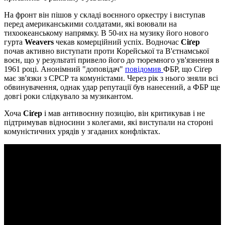
На фронт він пішов у складі воєнного оркестру і виступав
перед американськими солдатами, які воювали на
тихоокеанському напрямку. В 50-их на музику його нового
гурта
Weavers
чекав комерційний успіх. Водночас
Сіґер
почав активно виступати проти Корейської та В'єтнамської
воєн, що у результаті привело його до тюремного ув'язнення в
1961 році. Анонімний "доповідач"
повідомив
ФБР, що Сіґер
має зв'язки з СРСР та комуністами. Через рік з нього зняли всі
обвинувачення, однак удар репутації був нанесений, а ФБР ще
довгі роки слідкувало за музикантом.
Хоча
Сіґер
і мав антивоєнну позицію, він критикував і не
підтримував відносини з колегами, які виступали на стороні
комуністичних урядів у згаданих конфліктах.