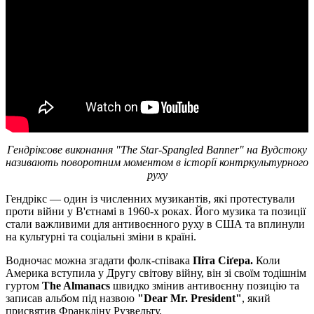
Гендріксове виконання "The Star-Spangled Banner" на Вудстоку
називають поворотним моментом в історії контркультурного
руху
Гендрікс — один із численних музикантів, які протестували
проти війни у В'єтнамі в 1960-х роках. Його музика та позиції
стали важливими для антивоєнного руху в США та вплинули
на культурні та соціальні зміни в країні.
Водночас можна згадати фолк-співака
Піта Сіґера.
Коли
Америка вступила у Другу світову війну, він зі своїм тодішнім
гуртом
The Almanacs
швидко змінив антивоєнну позицію та
записав альбом під назвою
"Dear Mr. President"
, який
присвятив Франкліну Рузвельту.