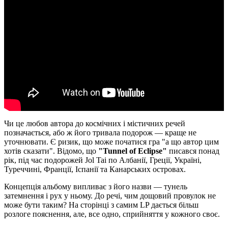
Чи це любов автора до космічних і містичних речей
позначається, або ж його тривала подорож — краще не
уточнювати. Є ризик, що може початися гра "а що автор цим
хотів сказати". Відомо, що
"Tunnel of Eclipse"
писався понад
рік, під час подорожей Jol Tai по Албанії, Греції, Україні,
Туреччині, Франції, Іспанії та Канарських островах.
Концепція альбому випливає з його назви — тунель
затемнення і рух у ньому. До речі, чим дощовий провулок не
може бути таким? На сторінці з самим LP дається більш
розлоге пояснення, але, все одно, сприйняття у кожного своє.