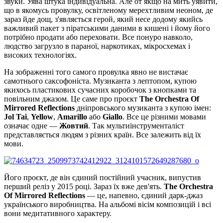
звуки. Уява штука індивідуальна. Але от якщо на мить уявити,
що в якомусь провулку, освітленому мерехтливим неоном, де
зараз йде дощ, з'являється герой, який несе додому якийсь
важливий пакет з піратськими даними в кишені і йому його
потрібно продати або переховати. Все понуро навколо,
людство загрузло в параної, наркотиках, мікросхемах і
високих технологіях.
На зображенні того самого провулка явно не вистачає
самотнього саксофоніста. Музиканта з лептопом, купою
якихось пластикових сучасних коробочок з кнопками та
повільним джазом. Це саме про проєкт
The Orchestra Of
Mirrored Reflections
дніпровського музиканта з купою імен:
Jol Tai
,
Yellow
,
Amarillo
або
Giallo
. Все це різними мовами
означає одне —
Жовтий
. Так мультиінструменталіст
представляється людям з різних країн. Все залежить від їх
мови.
Його проєкт, де він єдиний постійний учасник, випустив
перший реліз у 2015 році. Зараз їх вже дев'ять.
The Orchestra
Of Mirrored Reflections
— це, напевно, єдиний дарк-джаз
українського виробництва. На альбомі вісім композицій і всі
вони медитативного характеру.