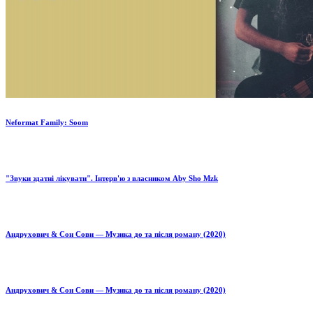
Neformat Family: Soom
"Звуки здатні лікувати". Інтерв'ю з власником Aby Sho Mzk
Андрухович & Сон Сови — Музика до та після роману (2020)
Андрухович & Сон Сови — Музика до та після роману (2020)