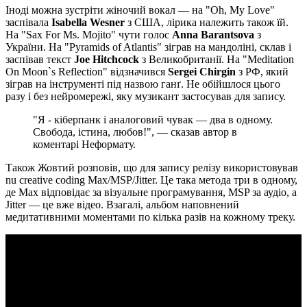
Іноді можна зустріти жіночий вокал — на "Oh, My Love"
заспівала
Isabella Wesner
з США, лірика належить також їй.
На "Sax For Ms. Mojito" чути голос
Anna Barantsova
з
України. На "Pyramids of Atlantis" зіграв на мандоліні, склав і
заспівав текст
Joe Hitchcock
з Великобританії. На "Meditation
On Moon`s Reflection" відзначився
Sergei Chirgin
з РФ, який
зіграв на інструменті під назвою ганґ. Не обійшлося цього
разу і без нейромережі, яку музикант застосував для запису.
"Я - кіберпанк і аналоговий чувак — два в одному.
Свобода, істина, любов!", — сказав автор в
коментарі Неформату.
Також Жовтий розповів, що для запису релізу використовував
nu creative coding Max/MSP/Jitter. Це така метода три в одному,
де Max відповідає за візуальне програмування, MSP за аудіо, а
Jitter — це вже відео. Взагалі, альбом наповнений
медитативними моментами по кілька разів на кожному треку.