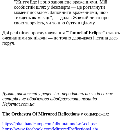
"Життя йде і воно заповнене враженнями. Мій
особистий шлях у безсмертя — це розтягнути
момент досвідом. Заповнити враженнями, щоб
тиждень як місяць", — додав Жовтий чи то про
свою творчість, чи то про буття в цілому.
Дві речі після прослуховування
"Tunnel of Eclipse"
стають
очевидними як ніколи — це точно дарк-джаз і істина десь
поруч.
Думки, висловлені у рецензіях, передають погляди самих
авторів і не обов'язково відображають позицію
Neformat.com.ua
The Orchestra Of Mirrored Reflections
у соцмережах:
https://joltai.bandcamp.com/album/tunnel-of-eclipse
https://www.facebook.com/MirroredReflectionsLab/