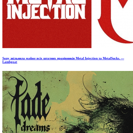
Sony звільнила майже всіх штатних працівників Metal Injection та MetalSucks. —
Lambgoat