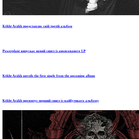
Këkht Aräkh представляє свій третій альбом
Powerplant випускає новий сингл із анонсованого LP
Këkht Aräkh unveils the first single from the upcoming album
Këkht Aräkh презентує перший сингл із майбутнього альбому