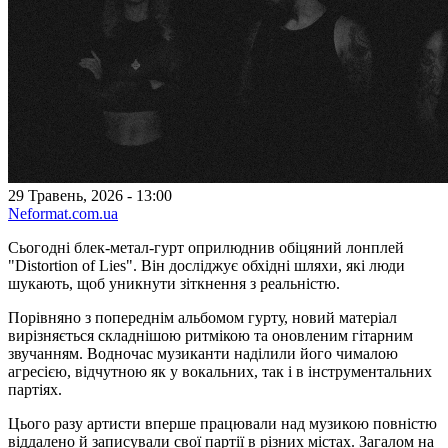
29 Травень, 2026 - 13:00
Neformat.com.ua
Сьогодні блек-метал-гурт оприлюднив обіцяний лонплей
"Distortion of Lies". Він досліджує обхідні шляхи, які люди
шукають, щоб уникнути зіткнення з реальністю.
Порівняно з попереднім альбомом гурту, новий матеріал
вирізняється складнішою ритмікою та оновленим гітарним
звучанням. Водночас музиканти наділили його чималою
агресією, відчутною як у вокальних, так і в інструментальних
партіях.
Цього разу артисти вперше працювали над музикою повністю
віддалено й записували свої партії в різних містах. Загалом на