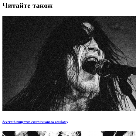
Читайте також
Severoth випустив сингл із нового альбому