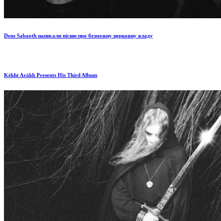
Deus Sabaoth написали пісню про безмежну церковну владу
Këkht Aräkh Presents His Third Album