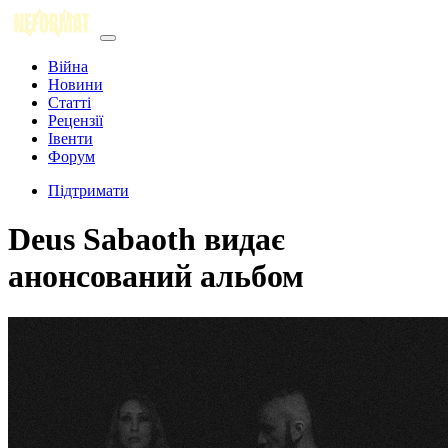
Війна
Новини
Статті
Рецензії
Івенти
Форум
Підтримати
Deus Sabaoth видає
анонсований альбом