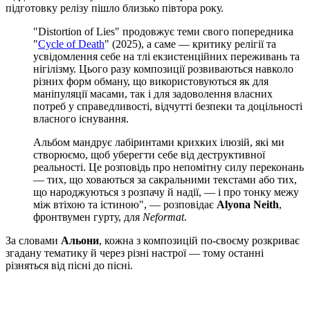
підготовку релізу пішло близько півтора року.
"Distortion of Lies" продовжує теми свого попередника
"
Cycle of Death
" (2025), а саме — критику релігії та
усвідомлення себе на тлі екзистенційних переживань та
нігілізму. Цього разу композиції розвиваються навколо
різних форм обману, що використовуються як для
маніпуляції масами, так і для задоволення власних
потреб у справедливості, відчутті безпеки та доцільності
власного існування.
Альбом мандрує лабіринтами крихких ілюзій, які ми
створюємо, щоб уберегти себе від деструктивної
реальності. Це розповідь про непомітну силу переконань
— тих, що ховаються за сакральними текстами або тих,
що народжуються з розпачу й надії, — і про тонку межу
між втіхою та істиною", — розповідає
Alyona Neith
,
фронтвумен гурту, для
Neformat
.
За словами
Альони
, кожна з композицій по-своєму розкриває
згадану тематику й через різні настрої — тому останні
різняться від пісні до пісні.