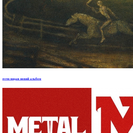
svrm видав новий альбом