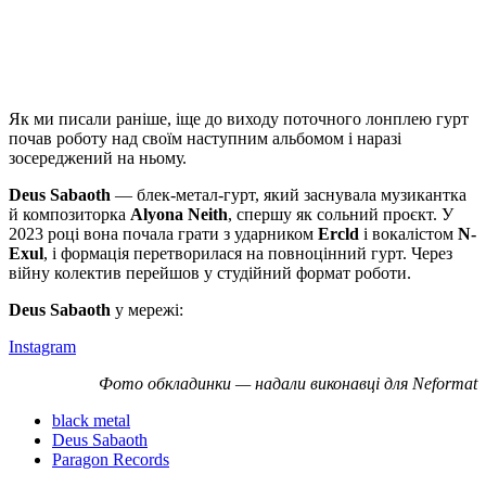
Як ми писали раніше, іще до виходу поточного лонплею гурт
почав роботу над своїм наступним альбомом і наразі
зосереджений на ньому.
Deus Sabaoth
— блек-метал-гурт, який заснувала музикантка
й композиторка
Alyona Neith
, спершу як сольний проєкт. У
2023 році вона почала грати з ударником
Ercld
і вокалістом
N-
Exul
, і формація перетворилася на повноцінний гурт. Через
війну колектив перейшов у студійний формат роботи.
Deus Sabaoth
у мережі:
Instagram
Фото обкладинки — надали виконавці для
Neformat
black metal
Deus Sabaoth
Paragon Records