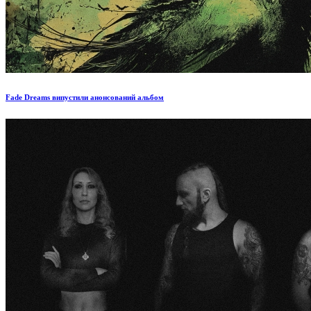
Fade Dreams випустили анонсований альбом