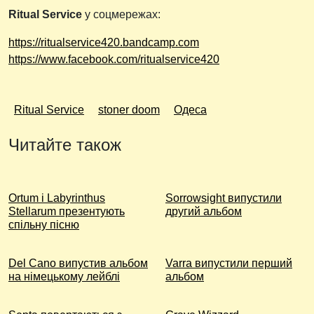
Ritual Service
у соцмережах:
https://ritualservice420.bandcamp.com
https://www.facebook.com/ritualservice420
Ritual Service
stoner doom
Одеса
Читайте також
Ortum і Labyrinthus
Sorrowsight випустили
Stellarum презентують
другий альбом
спільну пісню
Del Cano випустив альбом
Varra випустили перший
на німецькому лейблі
альбом