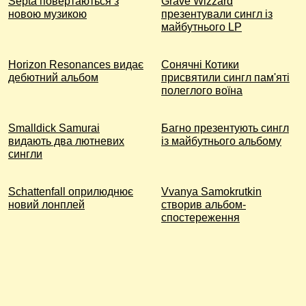
Septa повертаються з
Grave Wizzard
новою музикою
презентували сингл із
майбутнього LP
Horizon Resonances видає
Сонячні Котики
дебютний альбом
присвятили сингл пам'яті
полеглого воїна
Smalldick Samurai
Багно презентують сингл
видають два лютневих
із майбутнього альбому
сингли
Schattenfall оприлюднює
Vvanya Samokrutkin
новий лонплей
створив альбом-
спостереження