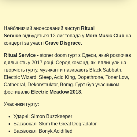
Найближчий анонсований виступ
Ritual
Service
відбудеться 13 листопада у
More Music Club
на
концерті за участі
Grave Disgrace.
Ritual Service
- stoner doom гурт з Одеси, який розпочав
діяльність у 2017 році. Серед команд, які вплинули на
творчість гурту, музиканти називають Black Sabbath,
Electric Wizard, Sleep, Acid King, Dopethrone, Toner Low,
Cathedral, Dekonstruktor, Bomg. Гурт був учасником
фестивалю
Electric Meadow 2018
.
Учасники гурту:
Ударні: Simon Buzzkeeper
Бас/вокал: Skim the Great Degradator
Бас/вокал: Bonyk Acidified