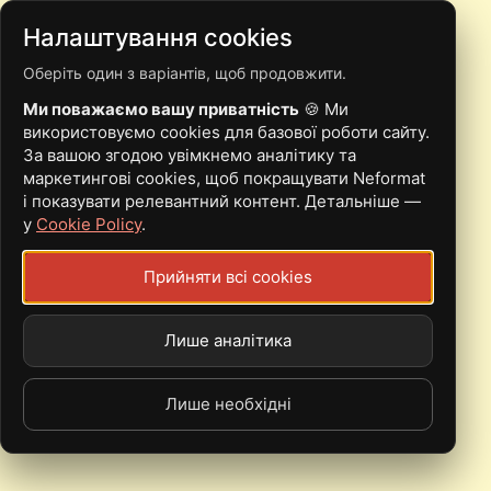
Налаштування cookies
Оберіть один з варіантів, щоб продовжити.
RITUAL SERVICE
Ми поважаємо вашу приватність
🍪 Ми
ВИПУСТИВ ДЕБЮТНУ
використовуємо cookies для базової роботи сайту.
За вашою згодою увімкнемо аналітику та
ДЕМКУ
маркетингові cookies, щоб покращувати Neformat
і показувати релевантний контент. Детальніше —
у
Cookie Policy
.
Прийняти всі cookies
26 Жовтень, 2018 - 09:15
Neformat.com.ua
Одеський стонер-дум гурт представив слухачам свій
Лише аналітика
перший демо-запис "
We will bury you
", який був
записаний у
More Music Club.
Лише необхідні