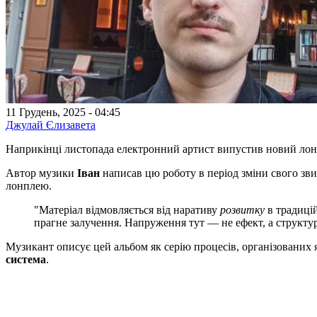
11 Грудень, 2025 - 04:45
Джулай Єлизавета
Наприкінці листопада електронний артист випустив новий лонпл
Автор музики
Іван
написав цю роботу в період зміни свого зв
лонплею.
"Матеріал відмовляється від наративу
розвитку
в традицій
прагне залучення. Напруження тут — не ефект, а структур
Музикант описує цей альбом як серію процесів, організованих 
система
.