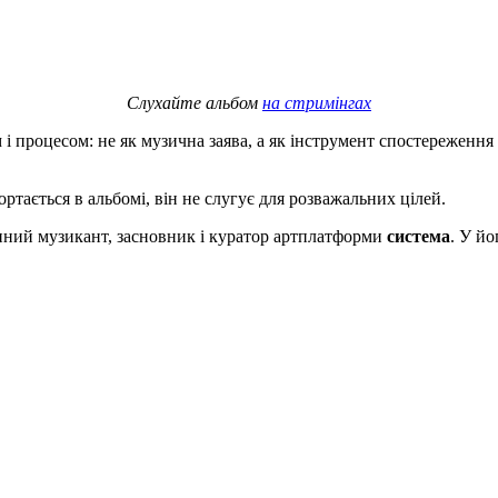
Слухайте альбом
на стримінгах
 і процесом: не як музична заява, а як інструмент спостереження
ртається в альбомі, він не слугує для розважальних цілей.
ний музикант, засновник і куратор артплатформи
система
. У йо