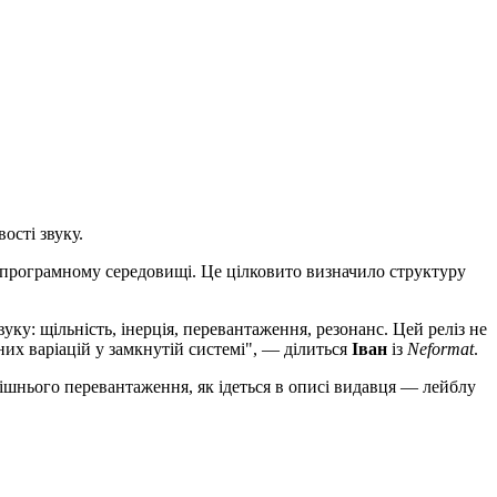
ості звуку.
 програмному середовищі. Це цілковито визначило структуру
ку: щільність, інерція, перевантаження, резонанс. Цей реліз не
их варіацій у замкнутій системі", — ділиться
Іван
із
Neformat
.
ішнього перевантаження, як ідеться в описі видавця — лейблу