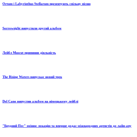
Ortum і Labyrinthus Stellarum презентують спільну пісню
Sorrowsight випустили другий альбом
Лейбл Muscut припинив діяльність
The Rising Waters випускає новий трек
Del Cano випустив альбом на німецькому лейблі
"Брудний Пес" змінює локацію та вперше додає міжнародних артистів до лайн-апу