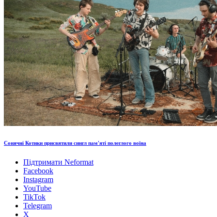
Сонячні Котики присвятили сингл пам'яті полеглого воїна
Підтримати Neformat
Facebook
Instagram
YouTube
TikTok
Telegram
X