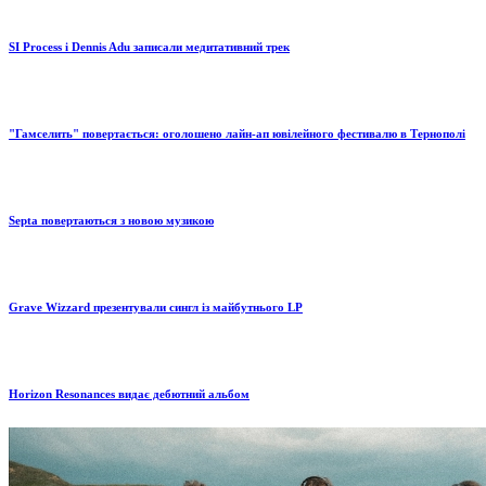
SI Process і Dennis Adu записали медитативний трек
"Гамселить" повертається: оголошено лайн-ап ювілейного фестивалю в Тернополі
Septa повертаються з новою музикою
Grave Wizzard презентували сингл із майбутнього LP
Horizon Resonances видає дебютний альбом