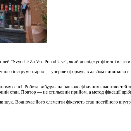
ей "Svydshe Za Vse Ponad Use", який досліджує фізичні властив
ичного інструментарію — уперше сформував альбом винятково в
ному сенсі. Робота вибудувана навколо фізичних властивостей зву
ний стан. Повтор — не стильовий прийом, а метод фіксації дрібн
як звук. Водночас його елементи фіксують стан постійного внутр