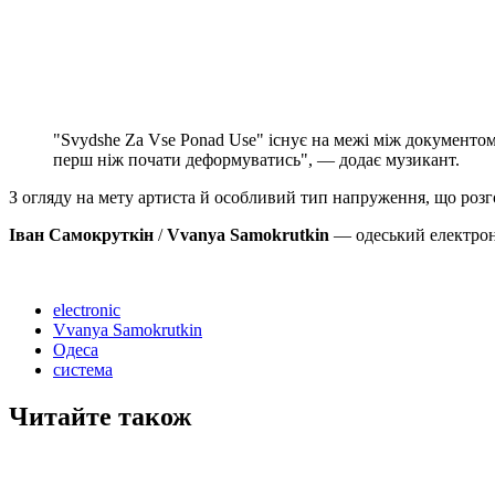
"Svydshe Za Vse Ponad Use" існує на межі між документом
перш ніж почати деформуватись", — додає музикант.
З огляду на мету артиста й особливий тип напруження, що розго
Іван Самокруткін
/
Vvanya Samokrutkin
— одеський електрон
electronic
Vvanya Samokrutkin
Одеса
система
Читайте також