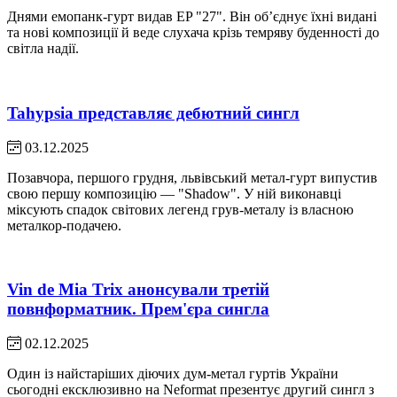
Днями емопанк-гурт видав EP "27". Він обʼєднує їхні видані
та нові композиції й веде слухача крізь темряву буденності до
світла надії.
Tahypsia представляє дебютний сингл
03.12.2025
Позавчора, першого грудня, львівський метал-гурт випустив
свою першу композицію — "Shadow". У ній виконавці
міксують спадок світових легенд грув-металу із власною
металкор-подачею.
Vin de Mia Trix анонсували третій
повнформатник. Прем'єра сингла
02.12.2025
Один із найстаріших діючих дум-метал гуртів України
сьогодні ексклюзивно на Neformat презентує другий сингл з