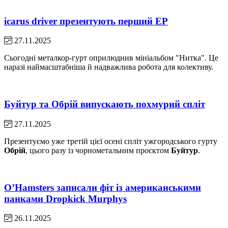
icarus driver презентують перший EP
27.11.2025
Сьогодні металкор-гурт оприлюднив мініальбом "Нитка". Це
наразі наймасштабніша й надважлива робота для колективу.
Буйтур та Обрій випускають похмурий спліт
27.11.2025
Презентуємо уже третій цієї осені спліт ужгородського гурту
Обрій
, цього разу із чорнометальним проєктом
Буйтур
.
O’Hamsters записали фіт із американськими
панками Dropkick Murphys
26.11.2025