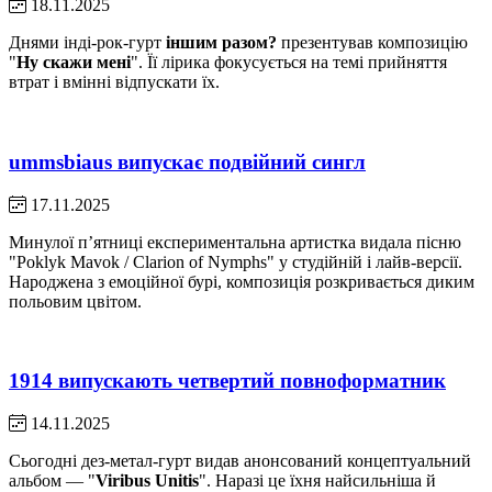
18.11.2025
Днями інді-рок-гурт
іншим разом?
презентував композицію
"
Ну скажи мені
". Її лірика фокусується на темі прийняття
втрат і вмінні відпускати їх.
ummsbiaus випускає подвійний сингл
17.11.2025
Минулої пʼятниці експериментальна артистка видала пісню
"Poklyk Mavok / Clarion of Nymphs" у студійній і лайв-версії.
Народжена з емоційної бурі, композиція розкривається диким
польовим цвітом.
1914 випускають четвертий повноформатник
14.11.2025
Сьогодні дез-метал-гурт видав анонсований концептуальний
альбом — "
Viribus Unitis
". Наразі це їхня найсильніша й