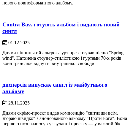
нового повноформатного альбому.
Contra Bass готують альбом і видають новий
сингл
01.12.2025
Днями вінницький альтрок-гурт презентував пісню "Spring
wind". Натхнена стоунер-стилістикою і гуртами 70-х років,
вона транслює відчуття внутрішньої свободи.
дисперсія випускає сингл із майбутнього
альбому
28.11.2025
Днями скрімо-проєкт видав композицію "світивши всім,
згораю швидко" з анонсованого альбому "Проти Бога". Вона
першою позначає зсув у звучанні проєкту — у важчий бік.