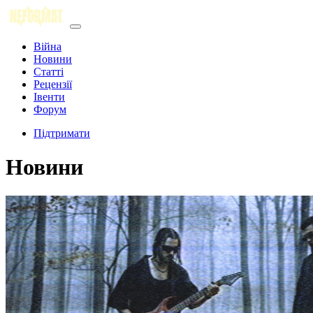
Війна
Новини
Статті
Рецензії
Івенти
Форум
Підтримати
Новини