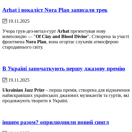
Arhat і вокаліст Nora Plan записали трек
19.11.2025
Учора грув-дез-метал-гурт
Arhat
презентував нову
композицію — "
Of Clay and Blood Divine
". Створена за участі
фронтмена
Nora Plan
, вона огортає слухачів атмосферою
стародавнього світу.
В Україні започаткують першу джазову премію
19.11.2025
Ukrainian Jazz Prize
– перша премія, створена для відзначення
найяскравіших українських джазових музикантів та гуртів, які
продовжують творити в Україні.
іншим разом? оприлюднили новий сингл