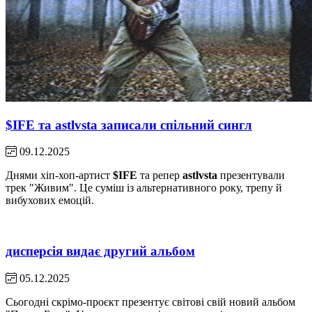
$IFE та astlvsta записали спільний сингл
09.12.2025
Днями хіп-хоп-артист
$IFE
та репер
astlvsta
презентували
трек "Живим". Це суміш із альтернативного року, трепу й
вибухових емоцій.
дисперсія видає другий альбом
05.12.2025
Сьогодні скрімо-проєкт презентує світові свій новий альбом