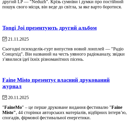
другий LP — "Neduzh". Крізь сумніви і думки про постійний
пошук свого місця, він веде до світла, за яке варто боротися.
Tongi Joi презентують другий альбом
21.11.2025
Сьогодні психоделік-гурт випустив новий лонплей — "Радіо
Сонцехід". Він названий на честь уявного радіоканалу, звідки
зʼявилися ідеї їхніх різноманітних пісень.
Faine Mistо презентує власний друкований
журнал
20.11.2025
"
FaineMo
" – це перше друковане видання фестивалю "
Faine
Misto"
, 44 сторінки авторських матеріалів, відбірних інтерв’ю,
спогадів, фірмової фестивальної енергетики.