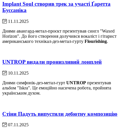
Implant Soul створив трек за участі Ґаретта
Буссаніка
11.11.2025
Днями авангард-метал-проєкт презентував сингл "Waxed
Horizon". До його створення долучився вокаліст і гітарист
американського технікал-дез-метал-гурту
Flourishing
.
UNTROP видали пронизливий лонплей
10.11.2025
Днями симфонік-дез-метал-гурт
UNTROP
презентував
альбом "Iskra". Це емоційно насичена робота, пройнята
українським духом.
Стіни Падуть випустили дебютну композицію
07.11.2025