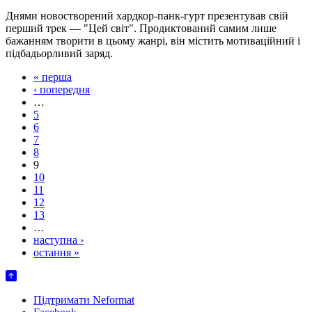
Днями новостворений хардкор-панк-гурт презентував свій
перший трек — "Цей світ". Продиктований самим лише
бажанням творити в цьому жанрі, він містить мотиваційний і
підбадьорливий заряд.
« перша
‹ попередня
…
5
6
7
8
9
10
11
12
13
…
наступна ›
остання »
Підтримати Neformat