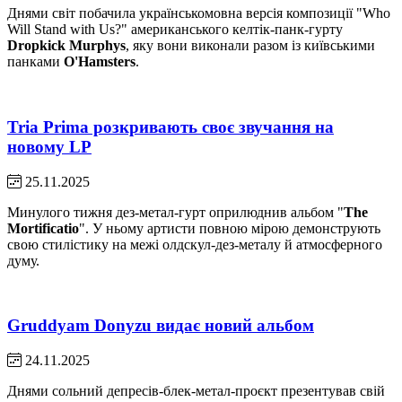
Днями світ побачила українськомовна версія композиції "Who
Will Stand with Us?" американського келтік-панк-гурту
Dropkick Murphys
, яку вони виконали разом із київськими
панками
O'Hamsters
.
Tria Prima розкривають своє звучання на
новому LP
25.11.2025
Минулого тижня дез-метал-гурт оприлюднив альбом "
The
Mortificatio
". У ньому артисти повною мірою демонструють
свою стилістику на межі олдскул-дез-металу й атмосферного
думу.
Gruddyam Donyzu видає новий альбом
24.11.2025
Днями сольний депресів-блек-метал-проєкт презентував свій