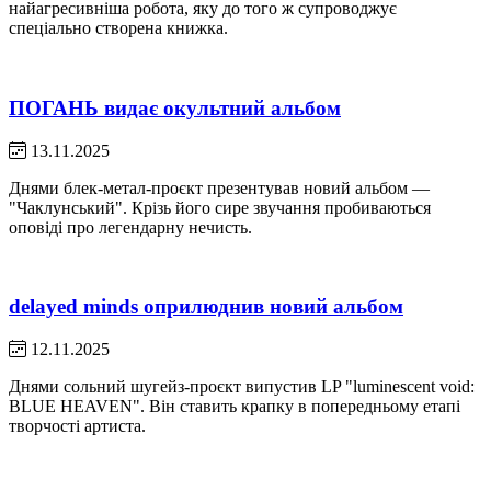
найагресивніша робота, яку до того ж супроводжує
спеціально створена книжка.
ПОГАНЬ видає окультний альбом
13.11.2025
Днями блек-метал-проєкт презентував новий альбом —
"Чаклунський". Крізь його сире звучання пробиваються
оповіді про легендарну нечисть.
delayed minds оприлюднив новий альбом
12.11.2025
Днями сольний шугейз-проєкт випустив LP "luminescent void:
BLUE HEAVEN". Він ставить крапку в попередньому етапі
творчості артиста.