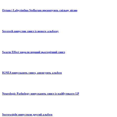
Ortum і Labyrinthus Stellarum презентують спільну пісню
Severoth випустив сингл із нового альбому
Swarm Effect видали перший цьогорічний сингл
IGNEA випускають сингл, анонсують альбом
Neurologic Pathology випускають сингл із майбутнього LP
Sorrowsight випустили другий альбом