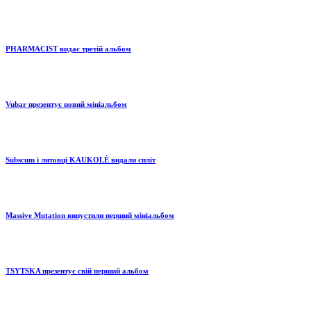
PHARMACIST видає третій альбом
Vubar презентує новий мініальбом
Subscum і литовці KAUKOLĖ видали спліт
Massive Mutation випустили перший мініальбом
TSYTSKA презентує свій перший альбом