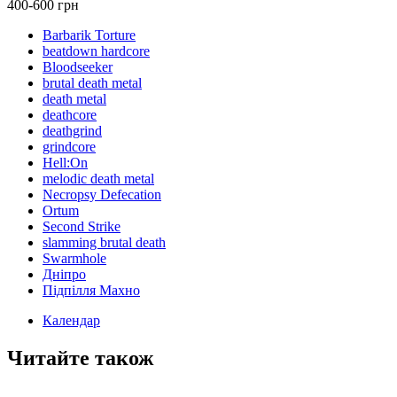
400-600 грн
Barbarik Torture
beatdown hardcore
Bloodseeker
brutal death metal
death metal
deathcore
deathgrind
grindcore
Hell:On
melodic death metal
Necropsy Defecation
Ortum
Second Strike
slamming brutal death
Swarmhole
Дніпро
Підпілля Махно
Календар
Читайте також