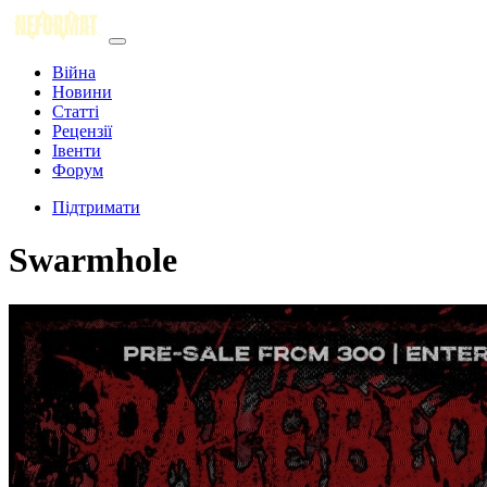
Війна
Новини
Статті
Рецензії
Івенти
Форум
Підтримати
Swarmhole