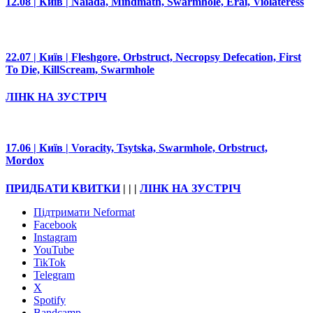
12.08 | Київ | Naiada, Mindmath, Swarmhole, Erai, Violateress
22.07 | Київ | Fleshgore, Orbstruct, Necropsy Defecation, First
To Die, KillScream, Swarmhole
ЛІНК НА ЗУСТРІЧ
17.06 | Київ | Voracity, Tsytska, Swarmhole, Orbstruct,
Mordox
ПРИДБАТИ КВИТКИ
| | |
ЛІНК НА ЗУСТРІЧ
Підтримати Neformat
Facebook
Instagram
YouTube
TikTok
Telegram
X
Spotify
Bandcamp