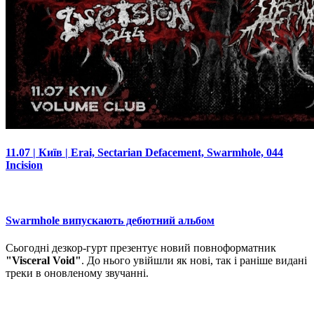
11.07 | Київ | Erai, Sectarian Defacement, Swarmhole, 044
Incision
Swarmhole випускають дебютний альбом
Сьогодні дезкор-гурт презентує новий повноформатник
"Visceral Void"
. До нього увійшли як нові, так і раніше видані
треки в оновленому звучанні.