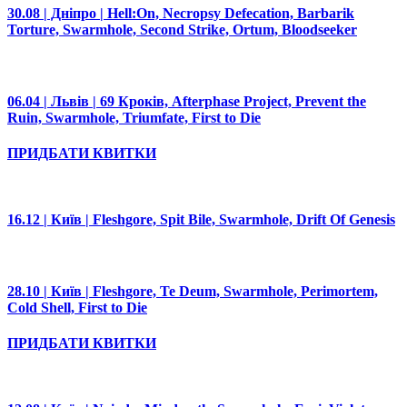
30.08 | Дніпро | Hell:On, Necropsy Defecation, Barbarik
Torture, Swarmhole, Second Strike, Ortum, Bloodseeker
06.04 | Львів | 69 Кроків, Afterphase Project, Prevent the
Ruin, Swarmhole, Triumfate, First to Die
ПРИДБАТИ КВИТКИ
16.12 | Київ | Fleshgore, Spit Bile, Swarmhole, Drift Of Genesis
28.10 | Київ | Fleshgore, Te Deum, Swarmhole, Perimortem,
Cold Shell, First to Die
ПРИДБАТИ КВИТКИ