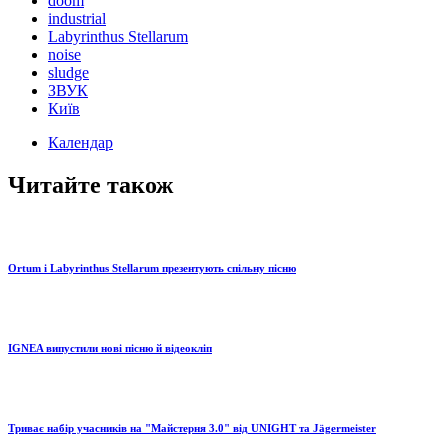
doom
industrial
Labyrinthus Stellarum
noise
sludge
ЗВУК
Київ
Календар
Читайте також
Ortum і Labyrinthus Stellarum презентують спільну пісню
IGNEA випустили нові пісню й відеокліп
Триває набір учасників на "Майстерня 3.0" від UNIGHT та Jägermeister