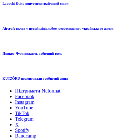
Layuchi Kvity випустили грайливий сингл
Aircraft вклав у новий мініальбом ретроспективу українського життя
Прикро Чути видають дебютний трек
KUTZÔRU презентували особистий сингл
Підтримати Neformat
Facebook
Instagram
YouTube
TikTok
Telegram
X
Spotify
Bandcamp