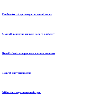
Zombie Attack презентували новий сингл
Severoth випустив сингл із нового альбому
Guerilla Noir повернулися з новим синглом
Tornrot випустили демо
044incision видали перший трек