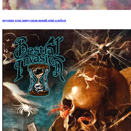
neyemia grue випустили новий міні-альбом