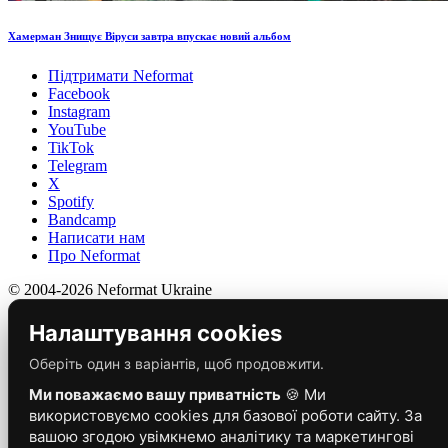
Хамерман Знищує Віруси завтра впускає новий альбом
Підтримати Neformat
Facebook
Instagram
YouTube
TikTok
Telegram
X
Spotify
Bandcamp
Написати нам
Про Neformat
© 2004-2026 Neformat Ukraine
Налаштування cookies
Оберіть один з варіантів, щоб продовжити.
Ми поважаємо вашу приватність
🍪 Ми
використовуємо cookies для базової роботи сайту. За
вашою згодою увімкнемо аналітику та маркетингові