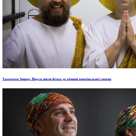
Хамерман Знищує Віруси зняли фільм до річниці кримінальної справи