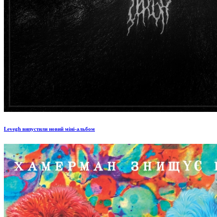
Levegh випустили новий міні-альбом