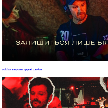
walakos випустив другий альбом