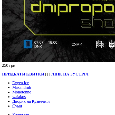
250 грн.
ПРИДБАТИ КВИТКИ
| | |
ЛІНК НА ЗУСТРІЧ
Evgen Ice
Maxandruh
Monotonne
walakos
Дворик на Кузнечній
Суми
Календар