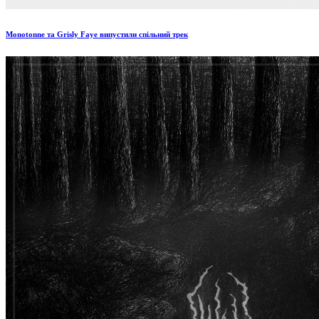
Monotonne та Grisly Faye випустили спільний трек