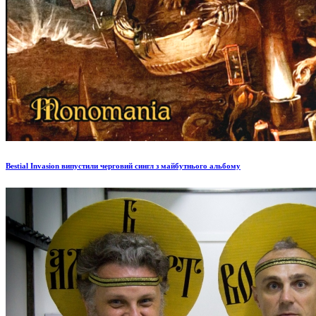
Bestial Invasion випустили черговий сингл з майбутнього альбому