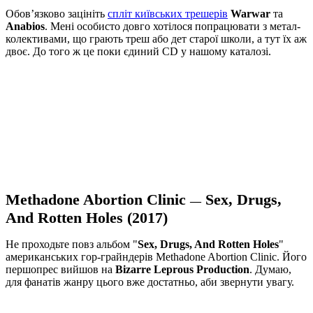
Обов’язково зацініть
спліт київських трешерів
Warwar
та
Anabios
. Мені особисто довго хотілося попрацювати з метал-
колективами, що грають треш або дет старої школи, а тут їх аж
двоє. До того ж це поки єдиний CD у нашому каталозі.
Methadone Abortion Clinic
Sex, Drugs,
—
And Rotten Holes (2017)
Не проходьте повз альбом "
Sex, Drugs, And Rotten Holes
"
американських гор-грайндерів Methadone Abortion Clinic. Його
першопрес вийшов на
Bizarre Leprous Production
. Думаю,
для фанатів жанру цього вже достатньо, аби звернути увагу.