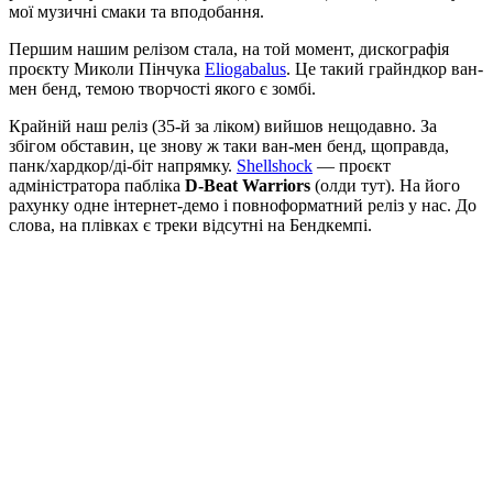
мої музичні смаки та вподобання.
Першим нашим релізом стала, на той момент, дискографія
проєкту Миколи Пінчука
Eliogabalus
. Це такий грайндкор ван-
мен бенд, темою творчості якого є зомбі.
Крайній наш реліз (35-й за ліком) вийшов нещодавно. За
збігом обставин, це знову ж таки ван-мен бенд, щоправда,
панк/хардкор/ді-біт напрямку.
Shellshock
— проєкт
адміністратора пабліка
D-Beat Warriors
(олди тут). На його
рахунку одне інтернет-демо і повноформатний реліз у нас. До
слова, на плівках є треки відсутні на Бендкемпі.