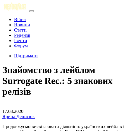
Війна
Новини
Статті
Рецензії
Івенти
Форум
Підтримати
Знайомство з лейблом
Surrogate Rec.: 5 знакових
релізів
17.03.2020
Ярина Денисюк
Продовжуємо висвітлювати діяльність українських лейблів і