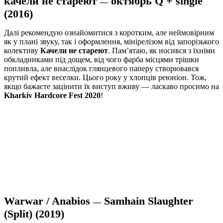
качели не стареют
октябрь Q + single
—
(2016)
Далі рекомендую ознайомитися з коротким, але неймовірним
як у плані звуку, так і оформлення, мінірелізом від запорізького
колективу
Качели не стареют
. Пам’ятаю, як носився з їхніми
обкладинками під дощем, від чого фарба місцями трішки
попливла, але внаслідок глянцевого паперу створювався
крутий ефект веселки. Цього року у хлопців реюніон. Тож,
якщо бажаєте зацінити їх виступ вживу — ласкаво просимо на
Kharkiv Hardcore Fest 2020
!
Warwar / Anabios
Samhain Slaughter
—
(Split) (2019)