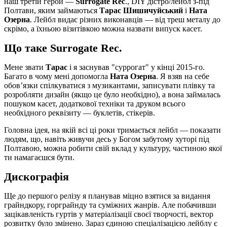
наш третій герой —
Surrogate Rec
., DIY дістро/лейбл з-під
Полтави, яким займаються
Тарас Шишичуйський
і
Ната
Озерна
. Лейбл видає різних виконавців — від треш металу до
скрімо, а їхньою візитівкою можна назвати випуск касет.
Що таке Surrogate Rec.
Мене звати
Тарас
і я заснував "суррогат" у кінці 2015-го.
Багато в чому мені допомогла
Ната Озерна
. Я взяв на себе
обов’язки спілкуватися з музикантами, записувати плівку та
розробляти дизайн (якщо це було необхідно), а вона займалась
пошуком касет, додаткової техніки та друком всього
необхідного реквізиту — буклетів, стікерів.
Головна ідея, на якій всі ці роки тримається лейбл — показати
людям, що, навіть живучи десь у Богом забутому хуторі під
Полтавою, можна робити свій вклад у культуру, частиною якої
ти намагаєшся бути.
Дискографія
Ще до першого релізу я планував міцно взятися за видання
грайндкору, горграйнду та суміжних жанрів. Але побачивши
зацікавленість гуртів у матеріалізації своєї творчості, вектор
розвитку було змінено. Зараз єдиною спеціалізацією лейблу є