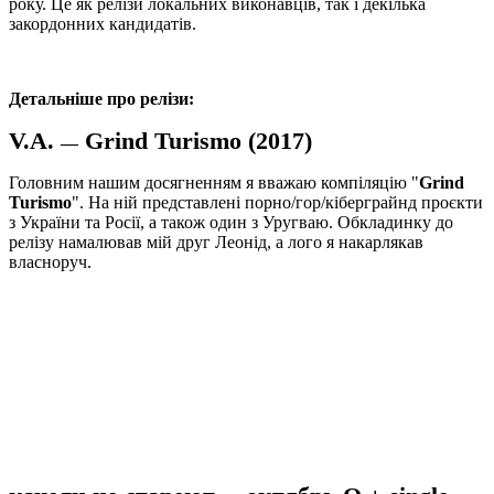
року. Це як релізи локальних виконавців, так і декілька
закордонних кандидатів.
Детальніше про релізи:
V.A.
Grind Turismo (2017)
—
Головним нашим досягненням я вважаю компіляцію "
Grind
Turismo
". На ній представлені порно/гор/кіберграйнд проєкти
з України та Росії, а також один з Уругваю. Обкладинку до
релізу намалював мій друг Леонід, а лого я накарлякав
власноруч.