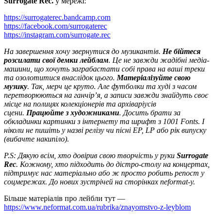
Surrogate Rec.
у мережі:
https://surrogaterec.bandcamp.com
https://facebook.com/surrogaterec
https://instagram.com/surrogate.rec
На завершення хочу звернутися до музикантів.
Не бійтеся
розсилати свої демки лейблам
. Це не завжди жадібні медіа-
машини, що хочуть заграбастати собі права на ваші треки
та озолотитися внаслідок цього.
Матеріалізуйте свою
музику
. Так, мерч це круто. Але футболки та худі з часом
перетворюються на ганчір’я, а записи завжди знайдуть своє
місце на полицях колекціонерів та архіваріусів
сцени.
Працюйте з художниками
. Досить брати за
обкладинки картинки з інтернету та шрифт з 1001 Fonts.
І
ніколи не пишіть у назві релізу чи пісні EP, LP або рік випуску
(вибачте накипіло).
P.S: Дякую всім, хто довірив свою творчість у руки
Surrogate
Rec
. Кожному, хто підходить до дістро-столу на концертах,
підтримує нас матеріально або ж просто робить репост у
соцмережах. До нових зустрічей на сторінках neformat-у.
Більше матеріалів про лейбли тут —
https://www.neformat.com.ua/rubrika/znayomstvo-z-leyblom