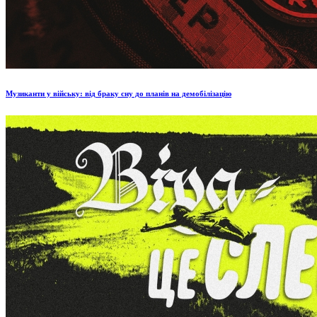
Музиканти у війську: від браку сну до планів на демобілізацію