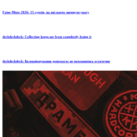
Faine Misto 2026: 15 гуртів, на які варто звернути увагу
deckdeckdeck: Collecting keeps me from completely losing it
deckdeckdeck: Колекціонування допомагає не поплавитись остаточно