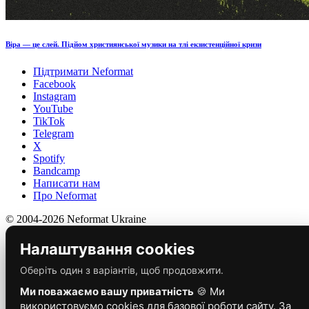
Віра — це слей. Підйом християнської музики на тлі екзистенційної кризи
Підтримати Neformat
Facebook
Instagram
YouTube
TikTok
Telegram
X
Spotify
Bandcamp
Написати нам
Про Neformat
© 2004-2026 Neformat Ukraine
Налаштування cookies
Оберіть один з варіантів, щоб продовжити.
Ми поважаємо вашу приватність
🍪 Ми
використовуємо cookies для базової роботи сайту. За