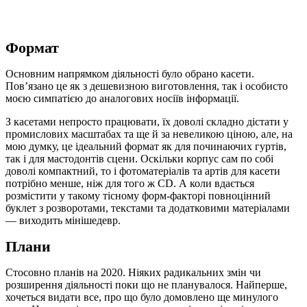
Формат
Основним напрямком діяльності було обрано касети.
Пов’язано це як з дешевизною виготовлення, так і особисто
моєю симпатією до аналогових носіїв інформації.
З касетами непросто працювати, їх доволі складно дістати у
промислових масштабах та ще й за невеликою ціною, але, на
мою думку, це ідеальний формат як для починаючих гуртів,
так і для мастодонтів сцени. Оскільки корпус сам по собі
доволі компактний, то і фотоматеріалів та артів для касети
потрібно менше, ніж для того ж CD. А коли вдається
розмістити у такому тісному форм-факторі повноцінний
буклет з розворотами, текстами та додатковими матеріалами
— виходить мінішедевр.
Плани
Стосовно планів на 2020. Ніяких радикальних змін чи
розширення діяльності поки що не планувалося. Найперше,
хочеться видати все, про що було домовлено ще минулого