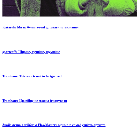
Katarsis: Ми не були готові до уваги та визнання
sportcafé: Ширше, гучніше, шумніше
Tramhaus: Тhis war is not to be ignored
Tramhaus: Цю війну не можна ігнорувати
Знайомство з лейблом FlowMaster: віримо в самобутність артиста