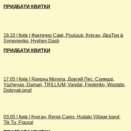
ПРИДБАТИ КВИТКИ
18.10 | Київ | Фактично Самі, Puuluup, Курган, ДваТри &
Symonenko, Hyphen Dash
ПРИДБАТИ КВИТКИ
17.05 | Київ | Ядерна Могила, Довгий Пес, Схимаді,
Yazheyao, Damari, TR!LL!UM, Vandal, Frederiko, Wootabi,
Dobryak.prod
03.05 | Київ | Курган, Renie Cares, Hudaki Village band,
Tik Tu, Figurat