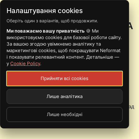
Налаштування cookies
Оберіть один з варіантів, щоб продовжити.
КІНОСТУДІЯ ДОВЖЕНКА
Ми поважаємо вашу приватність
🍪 Ми
використовуємо cookies для базової роботи сайту.
За вашою згодою увімкнемо аналітику та
маркетингові cookies, щоб покращувати Neformat
і показувати релевантний контент. Детальніше —
у
Cookie Policy
.
«Брудний Пес» уже цими вихідними: що підготував
фестиваль на новій локації
Прийняти всі cookies
Вже
13–14 червня
у Києві відбудеться фестиваль
незалежної музики та вуличної культури «
Брудний
Лише аналітика
Пес
». Цього року подія вперше пройде на території
Кіностудії імені Олександра Довженка
та збере понад
50 артистів на трьох сценах.
Лише необхідні