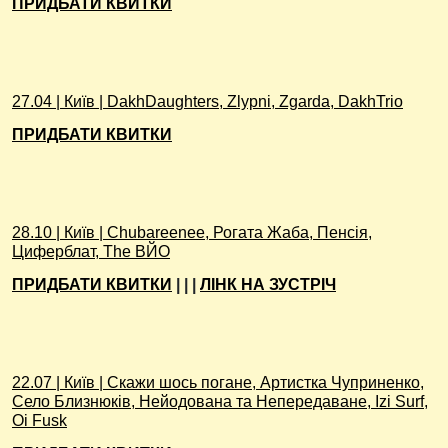
ПРИДБАТИ КВИТКИ
27.04 | Київ | DakhDaughters, Zlypni, Zgarda, DakhTrio
ПРИДБАТИ КВИТКИ
28.10 | Київ | Chubareenee, Рогата Жаба, Пенсія,
Циферблат, The ВЙО
ПРИДБАТИ КВИТКИ
| | |
ЛІНК НА ЗУСТРІЧ
22.07 | Київ | Скажи шось погане, Артистка Чуприненко,
Село Близнюків, Нейодована та Непередаване, Izi Surf,
Oi Fusk