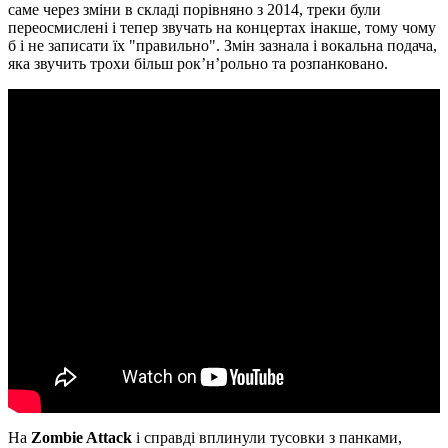
саме через зміни в складі порівняно з 2014, треки були
переосмислені і тепер звучать на концертах інакше, тому чому
б і не записати їх "правильно". Змін зазнала і вокальна подача,
яка звучить трохи більш рок’н’рольно та розпанковано.
На
Zombie Attack
і справді вплинули тусовки з панками,