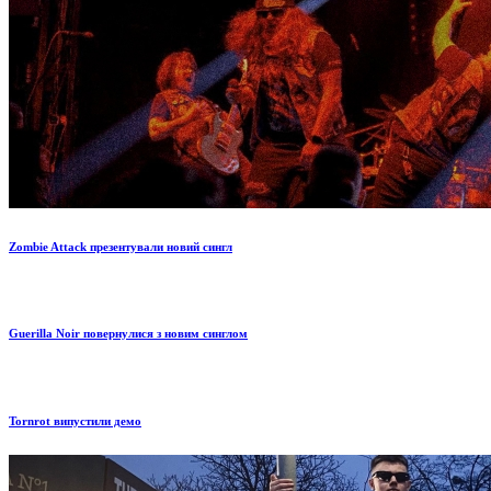
Zombie Attack презентували новий сингл
Guerilla Noir повернулися з новим синглом
Tornrot випустили демо