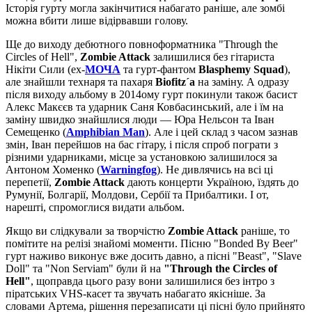
Історія гурту могла закінчитися набагато раніше, але зомбі
можна вбити лише відірвавши голову.
Ще до виходу дебютного повноформатника "Through the
Circles of Hell",
Zombie Attack
залишилися без гітариста
Нікіти Сили (ex-
MOЧА
та гурт-фантом
Blasphemy Squad
),
але знайшли технаря та пахаря
Biofitz´а
на заміну. А одразу
після виходу альбому в 2014ому гурт покинули також басист
Алекс Макєєв та ударник Саня Ковбасинський, але і їм на
заміну швидко знайшлися люди — Юра Нельсон та Іван
Семещенко (
Amphibian Man
). Але і цей склад з часом зазнав
змін, Іван перейшов на бас гітару, і після спроб пограти з
різними ударниками, місце за установкою залишилося за
Антоном Хоменко (
Warningfog
). Не дивлячись на всі ці
перепетії,
Zombie Attack
дають концерти Україною, їздять до
Румунії, Болгарії, Молдови, Сербії та Прибалтики. І от,
нарешті, спромоглися видати альбом.
Якщо ви слідкували за творчістю
Zombie Attack
раніше, то
помітите на релізі знайомі моменти. Пісню "Bonded By Beer"
гурт наживо виконує вже досить давно, а пісні "Beast", "Slave
Doll" та "Non Serviam" були й на
"Through the Circles of
Hell"
, щоправда цього разу вони залишилися без інтро з
піратських VHS-касет та звучать набагато якісніше. За
словами Артема, рішення перезаписати ці пісні було прийнято