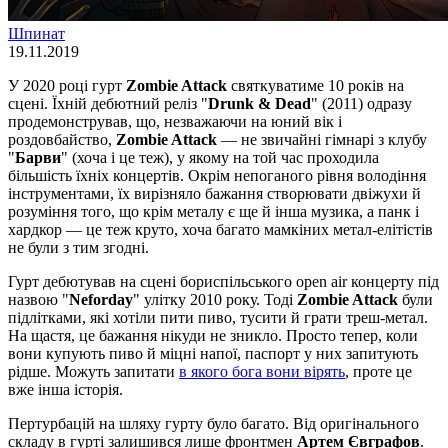
Шпинат
19.11.2019
У 2020 році гурт
Zombie Attack
святкуватиме 10 років на
сцені. Їхній дебютний реліз "
Drunk & Dead
" (2011) одразу
продемонстрував, що, незважаючи на юний вік і
роздовбайство,
Zombie Attack
— не звичайні гімнарі з клубу
"
Барви
" (хоча і це теж), у якому на той час проходила
більшість їхніх концертів. Окрім непоганого рівня володіння
інструментами, їх вирізняло бажання створювати двіжухи й
розуміння того, що крім металу є ще й інша музика, а панк і
хардкор — це теж круто, хоча багато мамкіних метал-елітістів
не були з тим згодні.
Гурт дебютував на сцені бориспільського open air концерту під
назвою "
Neforday
" улітку 2010 року. Тоді
Zombie Attack
були
підлітками, які хотіли пити пиво, тусити й грати треш-метал.
На щастя, це бажання нікуди не зникло. Просто тепер, коли
вони купують пиво й міцні напої, паспорт у них запитують
рідше. Можуть запитати
в якого бога вони вірять
, проте це
вже інша історія.
Пертурбацій на шляху гурту було багато. Від оригінального
складу в гурті залишився лише фронтмен
Артем Євграфов
.