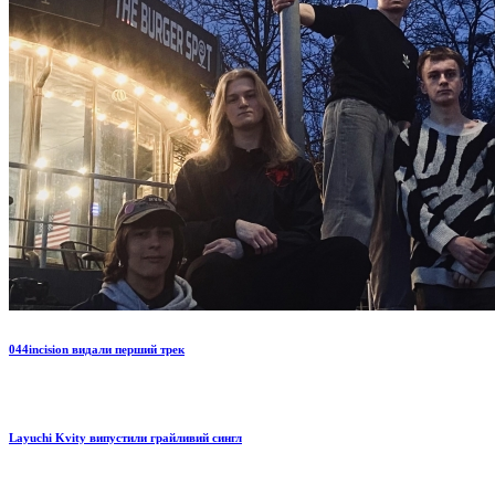
044incision видали перший трек
Layuchi Kvity випустили грайливий сингл