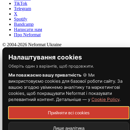
TikTok
Telegram
X
Spotify
Bandcamp
Написати нам
Про Neformat
© 2004-2026 Neformat Ukraine
Налаштування cookies
Оберіть один з варіантів, щоб продовжити.
Ми поважаємо вашу приватність
🍪 Ми
використовуємо cookies для базової роботи сайту. За
вашою згодою увімкнемо аналітику та маркетингові
cookies, щоб покращувати Neformat і показувати
релевантний контент. Детальніше — у
Cookie Policy
.
Прийняти всі cookies
Лише аналітика