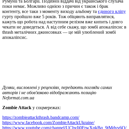
Румунії та Болгарії. Подібної віддачі від українського слухача
поки немає. Можливо однією з причин є також і брак
контенту, все таки з моменту виходу альбому та
єдиного кліпу
гурту пройшло вже 5 років. Тож обіцяють виправлятися,
кажуть що робота над наступним релізом вже кипить і довго
чекати не доведеться. А від себе скажу, що зомбі апокаліпсис в
thrash металічних джинсовках — це мій улюблений зомбі
апокаліпсис.
Думки, висловлені у рецензіях, передають погляди самих
авторів і не обов'язково відображають позицію
Neformat.com.ua
Zombie Attack
у соцмережах:
https://zombieattackthrash.bandcamp.com/
https://www.facebook.com/ZombieAttackUkraine/
https://www.youtube.com/channel/UCbvIi0FrwXqkBq_9tMdvv6Q/