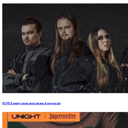
IGNEA випустили нові пісню й відеокліп