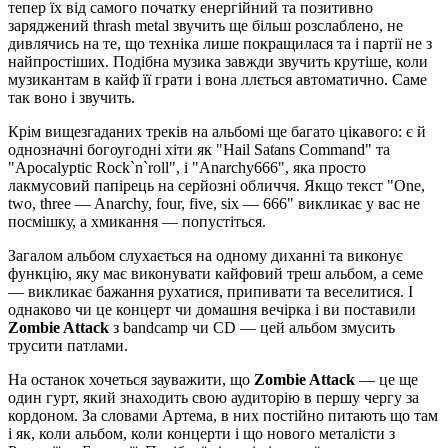
тепер їх від самого початку енергійний та позитивно
заряджений thrash metal звучить ще більш розслаблено, не
дивлячись на те, що техніка лише покращилася та і партії не з
найпростіших. Подібна музика завжди звучить крутіше, коли
музикантам в кайф її грати і вона ллється автоматично. Саме
так воно і звучить.
Крім вищезгаданих треків на альбомі ще багато цікавого: є й
однозначні богоугодні хіти як "Hail Satans Command" та
"Apocalyptic Rock`n`roll", і "Anarchy666", яка просто
лакмусовий папірець на серйозні обличчя. Якщо текст "One,
two, three — Anarchy, four, five, six — 666" викликає у вас не
посмішку, а хмикання — попустіться.
Загалом альбом слухається на одному диханні та виконує
функцію, яку має виконувати кайфовий треш альбом, а семе
— викликає бажання рухатися, припивати та веселитися. І
однаково чи це концерт чи домашня вечірка і ви поставили
Zombie Attack
з bandcamp чи CD — цей альбом змусить
трусити патлами.
На останок хочеться зауважити, що
Zombie Attack
— це ще
один гурт, який знаходить свою аудиторію в першу чергу за
кордоном. За словами Артема, в них постійно питають що там
і як, коли альбом, коли концерти і що нового металісти з