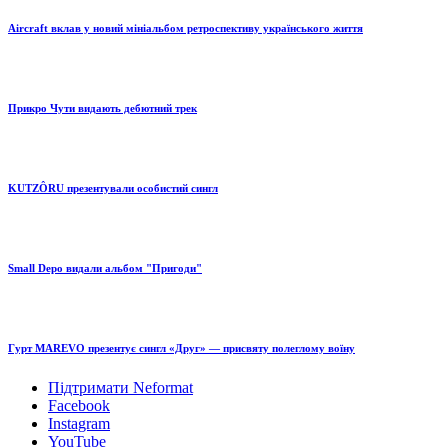
Aircraft вклав у новий мініальбом ретроспективу українського життя
Прикро Чути видають дебютний трек
KUTZÔRU презентували особистий сингл
Small Depo видали альбом "Пригоди"
Гурт MAREVO презентує сингл «Друг» — присвяту полеглому воїну
Підтримати Neformat
Facebook
Instagram
YouTube