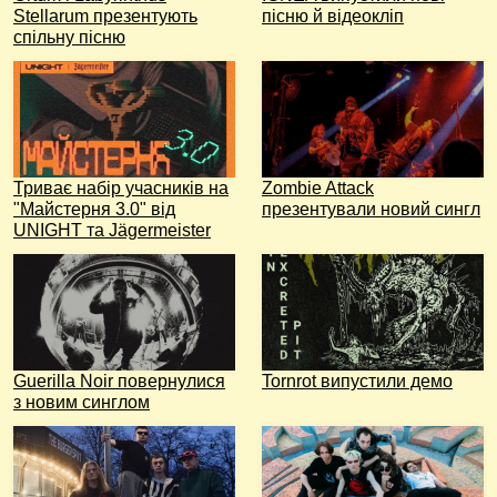
Stellarum презентують
пісню й відеокліп
спільну пісню
Триває набір учасників на
Zombie Attack
"Майстерня 3.0" від
презентували новий сингл
UNIGHT та Jägermeister
Guerilla Noir повернулися
Tornrot випустили демо
з новим синглом