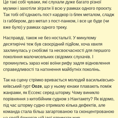
Це такі собі чуваки, які слухали дуже багато різної
музики і захотіли зіграти її всю у рамках одного проєкту.
Так тобі об’єднають пост-хардкор із блек металом, сладж
із габбером, дез метал з пост-панком, і все це буде (чи
вже було) у рамках одного треку.
Насправді, також не без ностальгії. У минулому
десятиріччі теж був своєрідний підйом, хоча хвиля
захлинулась у снобізмі та несвоєчасності для першого
покоління малочисельних свідомих слухачів. І
прокинулись зараз нові воїни рифу задля відновлення
справедливості та натхнення майбутніх поколінь.
Так на сцену стрімко вривається молодий васильківсько-
київський гурт
Ooze
, що у ньому юнаки плавають поміж
жанрами, як Ессекс серед шторму. Чому виникло
порівняння з китобійним судном з Нантакету? Як відомо,
під час шторму судно отримало кілька дефектів, але
команда стала більш загартованою та сконцентрованою
на своїй божевільній ідеї отримати жир.