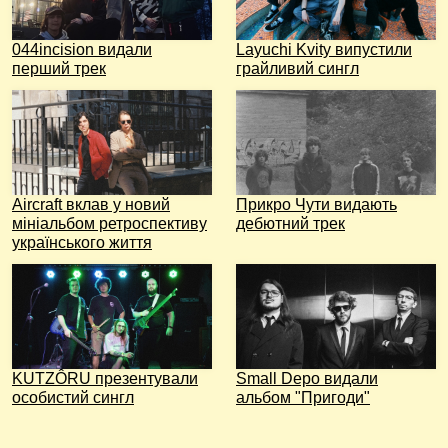
044incision видали
Layuchi Kvity випустили
перший трек
грайливий сингл
Aircraft вклав у новий
Прикро Чути видають
мініальбом ретроспективу
дебютний трек
українського життя
KUTZÔRU презентували
Small Depo видали
особистий сингл
альбом "Пригоди"