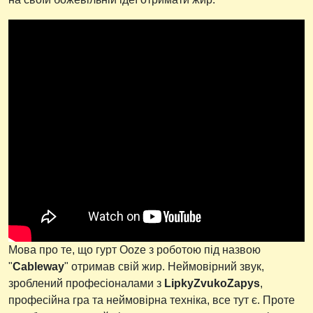
Мова про те, що гурт Ooze з роботою під назвою
"
Cableway
" отримав свій жир. Неймовірний звук,
зроблений професіоналами з
LipkyZvukoZapys
,
професійна гра та неймовірна техніка, все тут є. Проте