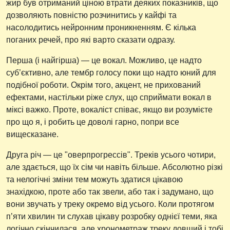
жир був отриманий ціною втрати деяких показників, що
дозволяють повністю розчинитись у кайфі та
насолодитись нейронним проникненням. Є кілька
поганих речей, про які варто сказати одразу.
Перша (і найгірша) — це вокал. Можливо, це надто
суб’єктивно, але тембр голосу поки що надто юний для
подібної роботи. Окрім того, акцент, не прихований
ефектами, настільки ріже слух, що сприймати вокал в
міксі важко. Проте, вокаліст співає, якщо ви розумієте
про що я, і робить це доволі гарно, попри все
вищесказане.
Друга річ — це "оверпрогрессів". Треків усього чотири,
але здається, що їх сім чи навіть більше. Абсолютно різкі
та нелогічні зміни тем можуть здатися цікавою
знахідкою, проте або так звели, або так і задумано, що
вони звучать у треку окремо від усього. Коли протягом
п’яти хвилин ти слухав цікаву розробку однієї теми, яка
логічно скінчилася, але хронометраж треку довший і тобі