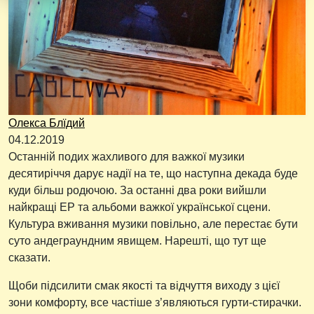
Олекса Блїдий
04.12.2019
Останній подих жахливого для важкої музики
десятиріччя дарує надії на те, що наступна декада буде
куди більш родючою. За останні два роки вийшли
найкращі ЕР та альбоми важкої української сцени.
Культура вживання музики повільно, але перестає бути
суто андеграундним явищем. Нарешті, що тут ще
сказати.
Щоби підсилити смак якості та відчуття виходу з цієї
зони комфорту, все частіше з’являються гурти-стирачки.