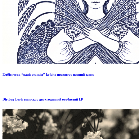
Ембієнтова “радіостанція” kyïvite презентує перший запис
Dirtbag Loris випускає двохгодинний особистий LP