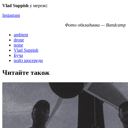
Vlad Suppish
у мережі:
Instagram
Фото обкладинки — Bandcamp
ambient
drone
noise
Vlad Suppish
Буча
нойз щосереди
Читайте також