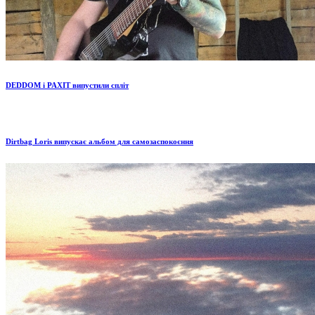
DEDDOM і PAXIT випустили спліт
Dirtbag Loris випускає альбом для самозаспокоєння