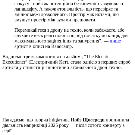
фокусу і нойз як потенційна безкінечність звукового
ландшафту. А також атональність, що перевіряє та
змінює межі дозволеного. Простір між нотами, що
змушує простір між вухами працювати.
Перемикайтеся з дрону на техно, коли забажаєте, або
слухайте весь реліз повністю, від початку до кінця, для
максимального заціпеніння та занурення", —
пише
артист в описі на Bandcamp.
Водночас третя композиція на альбомі, "The Electric
Executioner" (Електричний Кат), стала однією з перших спроб
артиста у стилістиці гіпнотично-атонального дрон-техно.
Нагадаємо, що творча ініціатива
Нойз Щосереди
припинила
діяльність наприкінці 2025 року — після сотого концерту з
серії.