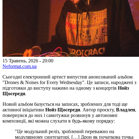
15 Травень, 2026 - 20:00
Neformat.com.ua
Сьогодні електронний артист випустив анонсований альбом
"Drones & Noises for Every Wednesday". Це записи, народжені з
підготовки до виступу наживо на одному з концертів
Нойз
Щосереди
.
Новий альбом базується на записах, зроблених для тоді ще
активної ініціативи
Нойз Щосереди
. Автор проєкту,
Владлен
,
повернувся до них і самотужки розвинув у автономні
композиції, які можна слухати в будь-якому порядку:
"Це модульний реліз, зроблений переважно на
модулярному синтезаторі. […] Дрон як початкова точка