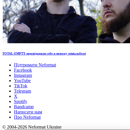
TOTAL-EMPTY перевідкрили себе в новому мініальбомі
Підтримати Neformat
Facebook
Instagram
YouTube
TikTok
Telegram
X
Spotify
Bandcamp
Написати нам
Про Neformat
© 2004-2026 Neformat Ukraine