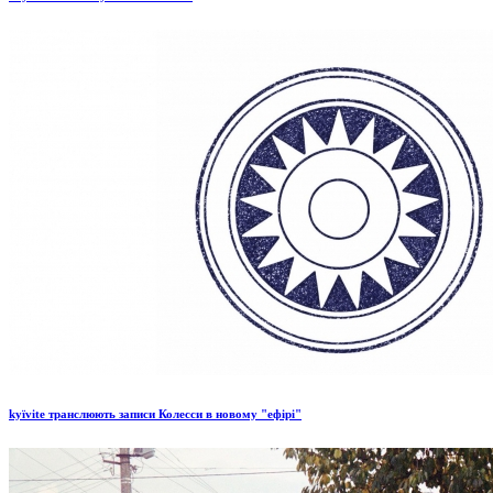
kyïvite транслюють записи Колесси в новому "ефірі"