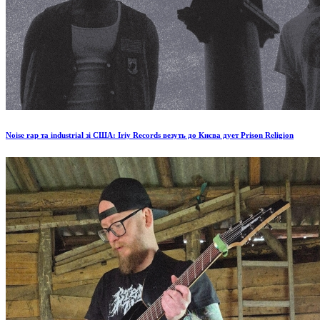
Noise rap та industrial зі США: Iriy Records везуть до Києва дует Prison Religion