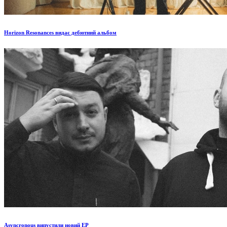
Horizon Resonances видає дебютний альбом
Asyncronous випустили новий EP