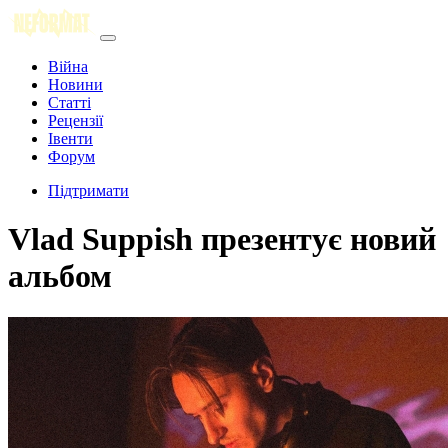
Війна
Новини
Статті
Рецензії
Івенти
Форум
Підтримати
Vlad Suppish презентує новий
альбом