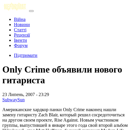
Війна
Новини
Статті
Рецензії
Івенти
Форум
Підтримати
Only Crime объявили нового
гитариста
23 Липень, 2007 - 23:29
SubwaySun
Американские хардкор панки Only Crime наконец нашли
замену гитаристу Zach Blair, который решил сосредоточиться
на другом своем проекте, Rise Against. Новым участником
группы, выпустившей в январе этого года свой второй альбом