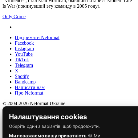
"Virulence", стал Matt Hoffman, бывший гитарист Modern Life
Is War (покинувший эту команду в 2005 году).
Only Crime
Підтримати Neformat
Facebook
Instagram
YouTube
TikTok
Telegram
X
Spotify
Bandcamp
Написати нам
Про Neformat
© 2004-2026 Neformat Ukraine
Налаштування cookies
Оберіть один з варіантів, щоб продовжити.
Ми поважаємо вашу приватність
🍪 Ми