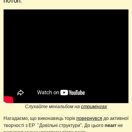
ПОТОП
.
Слухайте мініальбом на
стримінгах
Нагадаємо, що виконавець торік
повернувся
до активної
творчості з EP "Довільні структури". До цього
nearr
не