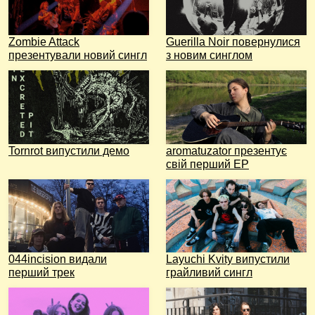
Zombie Attack
Guerilla Noir повернулися
презентували новий сингл
з новим синглом
Tornrot випустили демо
aromatuzator презентує
свій перший EP
044incision видали
Layuchi Kvity випустили
перший трек
грайливий сингл