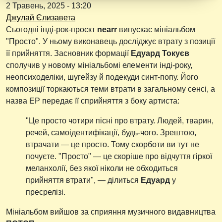
2 Травень, 2025 - 13:20
Джулай Єлизавета
Сьогодні інді-рок-проєкт
nearr
випускає мініальбом
"Просто". У ньому виконавець досліджує втрату з позиції
її прийняття. Засновник формації
Едуард Токуєв
сполучив у новому мініальбомі елементи інді-року,
неопсиходеліки, шугейзу й подекуди синт-попу. Його
композиції торкаються теми втрати в загальному сенсі, а
назва EP передає її сприйняття з боку артиста:
"Це просто чотири пісні про втрату. Людей, тварин,
речей, самоідентифікації, будь-чого. Зрештою,
втрачати — це просто. Тому скорботи ви тут не
почуєте. "Просто" — це скоріше про відчуття гіркої
меланхолії, без якої ніколи не обходиться
прийняття втрати", — ділиться
Едуард
у
пресрелізі.
Мініальбом вийшов за сприяння музичного видавництва