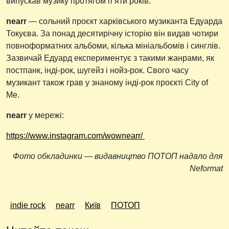
випускав музику протягом пʼяти років.
nearr
— сольний проєкт харківського музиканта Едуарда
Токуєва. За понад десятирічну історію він видав чотири
повноформатних альбоми, кілька мініальбомів і синглів.
Зазвичай Едуард експериментує з такими жанрами, як
постпанк, інді-рок, шугейз і нойз-рок. Свого часу
музикант також грав у знаному інді-рок проєкті City of
Me.
nearr
у мережі:
https://www.instagram.com/wownearr/
Фото обкладинки — видавництво ПОТОП надало для
Neformat
indie rock
nearr
Київ
ПОТОП