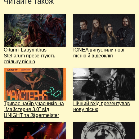
Читайте також
Ortum і Labyrinthus
IGNEA випустили нові
Stellarum презентують
пісню й відеокліп
спільну пісню
Триває набір учасників на
Нічний вхід презентував
"Майстерня 3.0" від
нову пісню
UNIGHT та Jägermeister