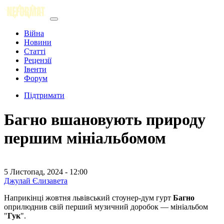
Війна
Новини
Статті
Рецензії
Івенти
Форум
Підтримати
Багно вшановують природу
першим мініальбомом
5 Листопад, 2024 - 12:00
Джулай Єлизавета
Наприкінці жовтня львівський стоунер-дум гурт
Багно
оприлюднив свій перший музичний доробок — мініальбом
"
Гук
".