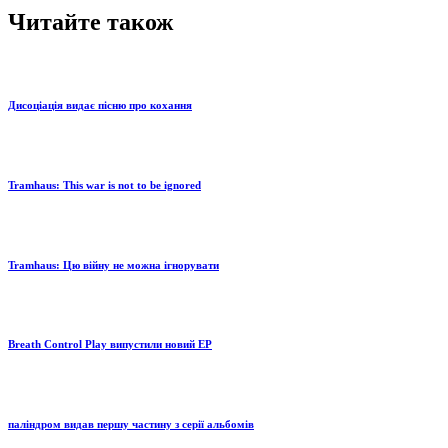
Читайте також
Дисоціація видає пісню про кохання
Tramhaus: Тhis war is not to be ignored
Tramhaus: Цю війну не можна ігнорувати
Breath Control Play випустили новий EP
паліндром видав першу частину з серії альбомів