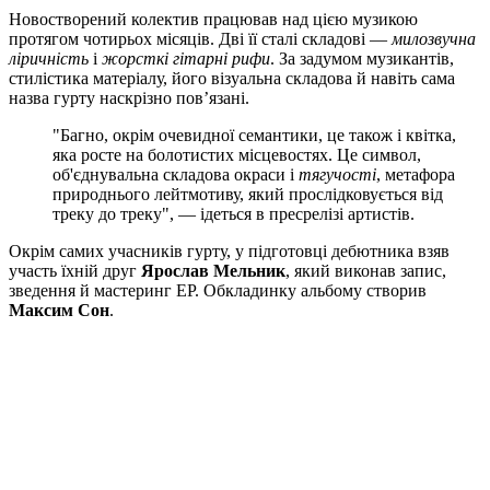
Новостворений колектив працював над цією музикою
протягом чотирьох місяців. Дві її сталі складові —
милозвучна
ліричність
і
жорсткі гітарні рифи
. За задумом музикантів,
стилістика матеріалу, його візуальна складова й навіть сама
назва гурту наскрізно повʼязані.
"Багно, окрім очевидної семантики, це також і квітка,
яка росте на болотистих місцевостях. Це символ,
об'єднувальна складова окраси і
тягучості
, метафора
природнього лейтмотиву, який прослідковується від
треку до треку", — ідеться в пресрелізі артистів.
Окрім самих учасників гурту, у підготовці дебютника взяв
участь їхній друг
Ярослав Мельник
, який виконав запис,
зведення й мастеринг EP. Обкладинку альбому створив
Максим Сон
.