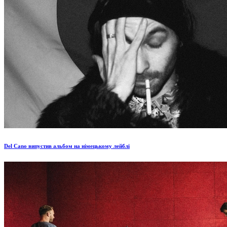
Del Cano випустив альбом на німецькому лейблі