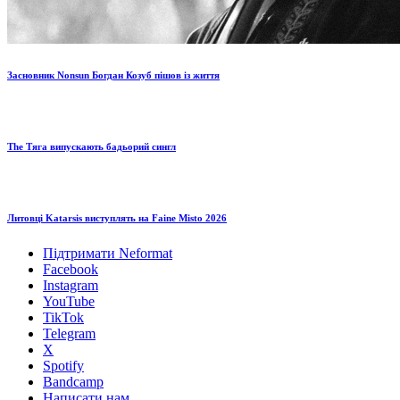
Засновник Nonsun Богдан Козуб пішов із життя
The Тяга випускають бадьорий сингл
Литовці Katarsis виступлять на Faine Misto 2026
Підтримати Neformat
Facebook
Instagram
YouTube
TikTok
Telegram
X
Spotify
Bandcamp
Написати нам