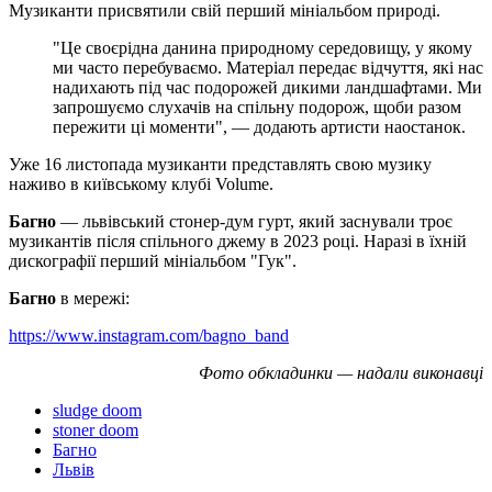
Музиканти присвятили свій перший мініальбом природі.
"Це своєрідна данина природному середовищу, у якому
ми часто перебуваємо. Матеріал передає відчуття, які нас
надихають під час подорожей дикими ландшафтами. Ми
запрошуємо слухачів на спільну подорож, щоби разом
пережити ці моменти", — додають артисти наостанок.
Уже 16 листопада музиканти представлять свою музику
наживо в київському клубі Volume.
Багно
— львівський стонер-дум гурт, який заснували троє
музикантів після спільного джему в 2023 році. Наразі в їхній
дискографії перший мініальбом "Гук".
Багно
в мережі:
https://www.instagram.com/bagno_band
Фото обкладинки — надали виконавці
sludge doom
stoner doom
Багно
Львів