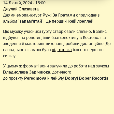
14 Лютий, 2024 - 15:00
Джулай Єлизавета
Днями емопанк-гурт
Ружі За Ґратами
оприлюднив
альбом "
запамʼятай
". Це перший їхній лонплей.
Цю музику учасники гурту створювали спільно. Її запис
відбувся на репетиційній базі колективу в Костополі, а
зведення й мастеринг виконавці робили дистанційно. До
слова, такою самою була
підготовка
їхнього першого
синглу.
У цьому ж форматі вони залучили до роботи над звуком
Владислава Зарічнюка
,
дотичного
до
проєкту
Peredmova
й лейблу
Dobryi Bober Records
.