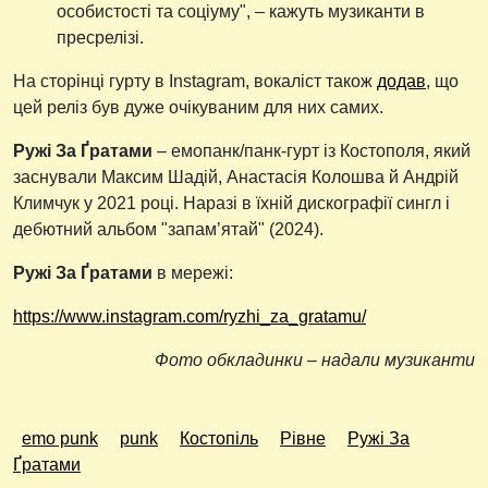
особистості та соціуму", – кажуть музиканти в
пресрелізі.
На сторінці гурту в Instagram, вокаліст також
додав
, що
цей реліз був дуже очікуваним для них самих.
Ружі За Ґратами
– емопанк/панк-гурт із Костополя, який
заснували Максим Шадій, Анастасія Колошва й Андрій
Климчук у 2021 році. Наразі в їхній дискографії сингл і
дебютний альбом "запамʼятай" (2024).
Ружі За Ґратами
в мережі:
https://www.instagram.com/ryzhi_za_gratamu/
Фото обкладинки – надали музиканти
emo punk
punk
Костопіль
Рівне
Ружі За
Ґратами