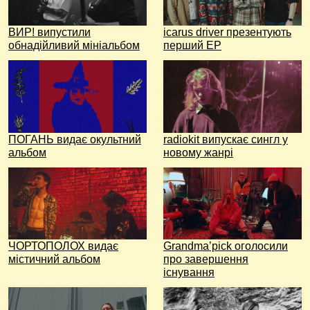
ВИР! випустили
icarus driver презентують
обнадійливий мініальбом
перший EP
ПОГАНЬ видає окультний
radiokit випускає сингл у
альбом
новому жанрі
ЧОРТОПОЛОХ видає
Grandma’pick оголосили
містичний альбом
про завершення
існування