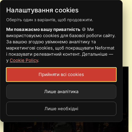
Налаштування cookies
Оберіть один з варіантів, щоб продовжити.
РУЖІ ЗА ҐРАТАМИ
Ми поважаємо вашу приватність
🍪 Ми
ПРЕДСТАВИЛИ ПЕРШИЙ
використовуємо cookies для базової роботи сайту.
За вашою згодою увімкнемо аналітику та
АЛЬБОМ
маркетингові cookies, щоб покращувати Neformat
і показувати релевантний контент. Детальніше —
у
Cookie Policy
.
Прийняти всі cookies
Лише аналітика
Лише необхідні