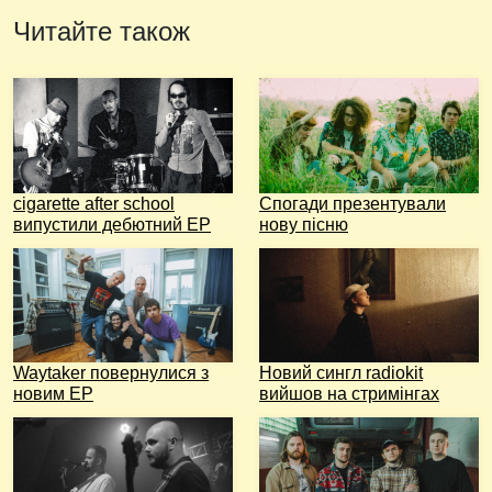
Читайте також
cigarette after school
Спогади презентували
випустили дебютний EP
нову пісню
Waytaker повернулися з
Новий сингл radiokit
новим EP
вийшов на стримінгах