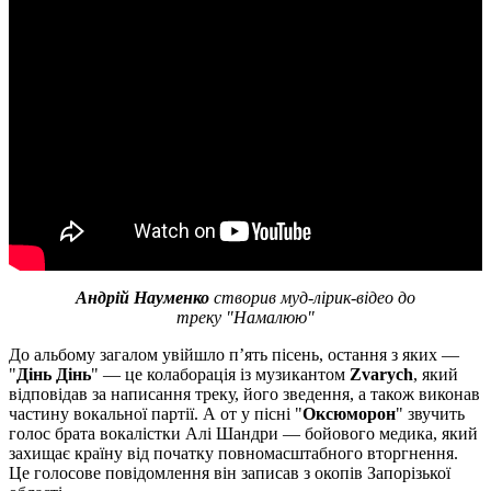
Андрій Науменко
створив муд-лірик-відео до
треку "Намалюю"
До альбому загалом увійшло пʼять пісень, остання з яких —
"
Дінь Дінь
" — це колаборація із музикантом
Zvarych
, який
відповідав за написання треку, його зведення, а також виконав
частину
вокальної партії. А от у пісні "
Оксюморон
" звучить
голос брата вокалістки Алі Шандри — бойового медика, який
захищає країну від початку повномасштабного вторгнення.
Це голосове повідомлення він записав з окопів Запорізької