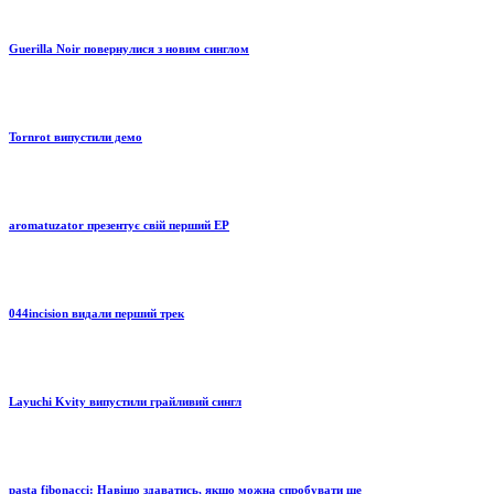
Guerilla Noir повернулися з новим синглом
Tornrot випустили демо
aromatuzator презентує свій перший EP
044incision видали перший трек
Layuchi Kvity випустили грайливий сингл
pasta fibonacci: Навіщо здаватись, якщо можна спробувати ще