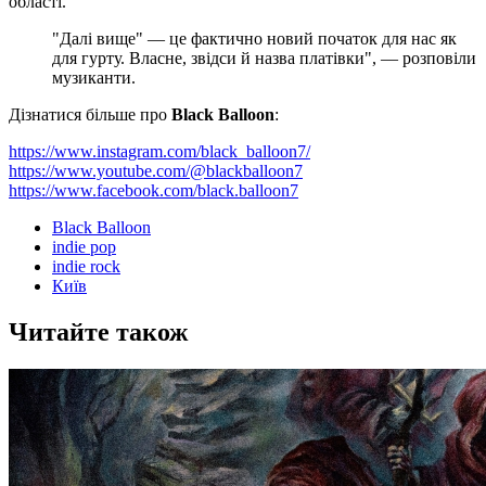
області.
"Далі вище" — це фактично новий початок для нас як
для гурту. Власне, звідси й назва платівки", — розповіли
музиканти.
Дізнатися більше про
Black Balloon
:
https://www.instagram.com/black_balloon7/
https://www.youtube.com/@blackballoon7
https://www.facebook.com/black.balloon7
Black Balloon
indie pop
indie rock
Київ
Читайте також