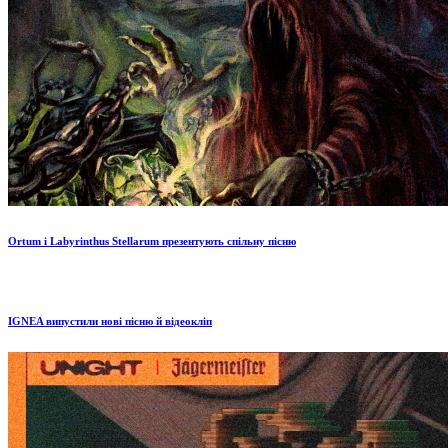
Ortum і Labyrinthus Stellarum презентують спільну пісню
IGNEA випустили нові пісню й відеокліп