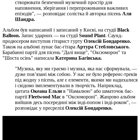
створювати безпечний музичний простір для
наповнення, зберігання і перепроживання важливих
епізодів", — розповідає солістка й авторка пісень
Аля
Шандра.
Альбом був написаний і записаний у Києві, на студії
Black
Balloon.
Запис ударних — на студії
Sound Plant
. Саунд-
продюсером виступив гітарист гурту
Олексій Бондаренко.
Також на альбомі лунає бас-гітара
Артура Стебловського.
Барабанні партії для пісень "Далі вище", "Оксюморон" та
"Шоста осінь" написала
Катерина Багінська.
"Музика, яку ми граємо і музика, яка нас сформувала, —
дуже повʼязані між собою. У нас не було референс-треків
під жодну з пісень, але є елементи, якими ми надихалися
і свідомо імплементували в творчість. Наприклад,
цитата
Океана Ельзи
в "Намалюю" або шматочок бас-
партії
Fleetwood Mac
в "Оксюмороні". Жанрово альбом
вийшов десь посередині між інді-попом і інді-роком", —
розповідає у пресрелізі
Олексій Бондаренко.