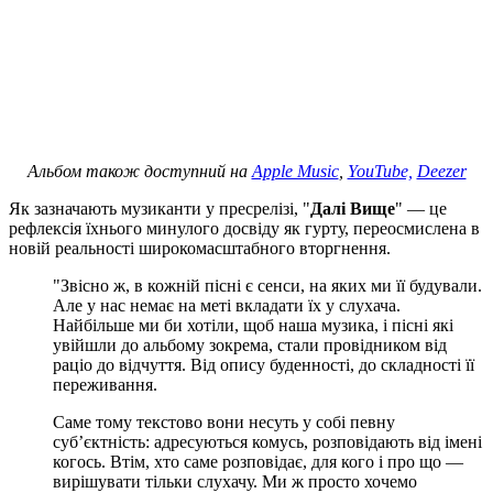
Альбом також доступний на
Apple Music
,
YouTube,
Deezer
Як зазначають музиканти у пресрелізі, "
Далі Вище
" — це
рефлексія їхнього минулого досвіду як гурту, переосмислена в
новій реальності широкомасштабного вторгнення.
"Звісно ж, в кожній пісні є сенси, на яких ми її будували.
Але у нас немає на меті вкладати їх у слухача.
Найбільше ми би хотіли, щоб наша музика, і пісні які
увійшли до альбому зокрема, стали провідником від
раціо до відчуття. Від опису буденності, до складності її
переживання.
Саме тому текстово вони несуть у собі певну
субʼєктність: адресуються комусь, розповідають від імені
когось. Втім, хто саме розповідає, для кого і про що —
вирішувати тільки слухачу. Ми ж просто хочемо