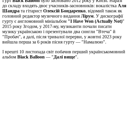
Гурт
Black Balloon
було засновано 2012 року у Києві. Наразі
до складу входять двоє учасників-засновників: вокалістка
Аля
Шандра
та гітарист
Олексій Бондаренко
, відомий також як
головний редактор музичного видання
Лірум
. У дискографії
гурту є англомовний мініальбом
"I Have Won (Actually Not)
"
2015 року Згодом, у 2017-му, музиканти почали писати
музику українською і презентували два сингли "Втеча" й
"Пробач", а далі, після тривалої перерви, у жовтні 2023 року
вийшла перша за 6 років пісня гурту — "Намалюю".
І врешті 10 листопада світ побачив перший українськомовний
альбом
Black Balloon
— "
Далі вище
".