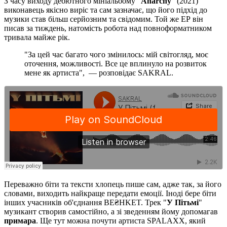
З часу виходу дебютного мініальбому "
Anarchy
" (2021)
виконавець якісно виріс та сам зазначає, що його підхід до
музики став більш серйозним та свідомим. Той же ЕР він
писав за тиждень, натомість робота над повноформатником
тривала майже рік.
"За цей час багато чого змінилось: мій світогляд, моє
оточення, можливості. Все це вплинуло на розвиток
мене як артиста", — розповідає SAKRAL.
Переважно біти та тексти хлопець пише сам, адже так, за його
словами, виходить найкраще передати емоції. Іноді бере біти
інших учасників об'єднання BE₴HKET. Трек "
У Пітьмі
"
музикант створив самостійно, а зі зведенням йому допомагав
примара
. Ще тут можна почути артиста SPALAXX, який