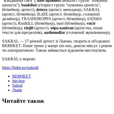
"Кайдашева сім'я"),
hate optimists
(вокаліст групи "поживна
цінність"),
bankihoi
(гітарист групи "поживна цінність",
бітмейкер, артист),
detoxx
(артист, менеджер), SAKRAL
(артист, бітмейкер), B,4ZE (артист, бітмейкер, головний
дизайнер), TRASHDROPPA (артист, бітмейкер), 6ATbK0
(артист), RusikILL (бітмейкер), mart (бітмейкер),
vm3r
(бітмейкер),
rinji0
(артист),
міра капітан
(артистка, пише
тексти для пресрелізів),
audiomolfar
(головний звукоінженер).
SAKRAL — 17-річний артист зі Львова, творить в об'єднанні
BE₴HKET. Пише треки у жанрі хіп-хоп, деколи міксує з роком
чи альтернативою. Також займається художнім мистецтвом.
SAKRAL у мережі:
https://linktr.ee/ssakrall
BE₴HKET
hip-hop
Sakral
Львів
Читайте також