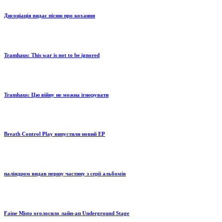
Дисоціація видає пісню про кохання
Tramhaus: Тhis war is not to be ignored
Tramhaus: Цю війну не можна ігнорувати
Breath Control Play випустили новий EP
паліндром видав першу частину з серії альбомів
Faine Misto оголосило лайн-ап Underground Stage