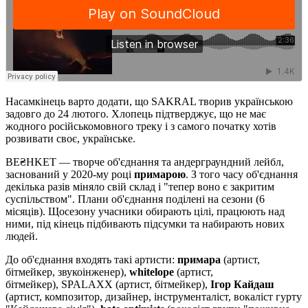
Насамкінець варто додати, що SAKRAL творив українською
задовго до 24 лютого. Хлопець підтверджує, що не має
жодного російськомовного треку і з самого початку хотів
розвивати своє, українське.
BE₴HKET — творче об'єднання та андерграундний лейбл,
заснований у 2020-му році
примарою
. З того часу об'єднання
декілька разів міняло свій склад і "тепер воно є закритим
суспільством". Плани об'єднання поділені на сезони (6
місяців). Щосезону учасники обирають цілі, працюють над
ними, під кінець підбивають підсумки та набирають нових
людей.
До об'єднання входять такі артисти:
примара
(артист,
бітмейкер, звукоінженер),
whitelope
(артист,
бітмейкер), SPALAXX (артист, бітмейкер),
Ігор Кайдаш
(артист, композитор, дизайнер, інструменталіст, вокаліст гурту