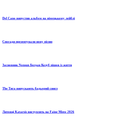
Del Cano випустив альбом на німецькому лейблі
Спогади презентували нову пісню
Засновник Nonsun Богдан Козуб пішов із життя
The Тяга випускають бадьорий сингл
Литовці Katarsis виступлять на Faine Misto 2026