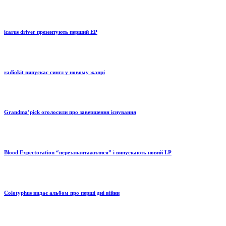
icarus driver презентують перший EP
radiokit випускає сингл у новому жанрі
Grandma’pick оголосили про завершення існування
Blood Expectoration “перезавантажилися” і випускають новий LP
Colotyphus видає альбом про перші дні війни