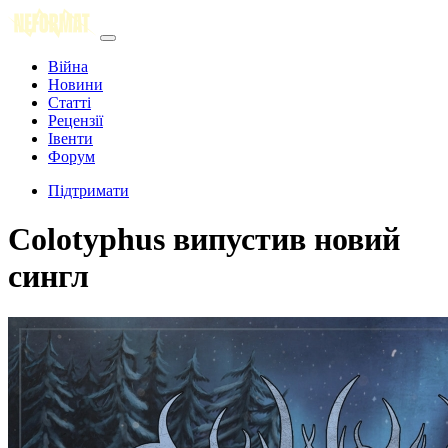
Війна
Новини
Статті
Рецензії
Івенти
Форум
Підтримати
Colotyphus випустив новий
сингл