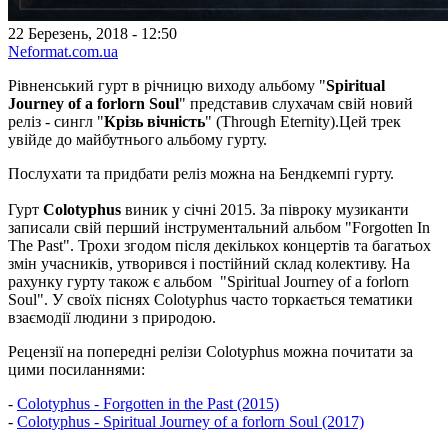
22 Березень, 2018 - 12:50
Neformat.com.ua
Рівненський гурт в річницю виходу альбому "
Spiritual
Journey of a forlorn Soul
" представив слухачам свій новий
реліз - сингл "
Крізь вічність
" (Through Eternity).Цей трек
увійде до майбутнього альбому гурту.
Послухати та придбати реліз можна на Бендкемпі гурту.
Гурт
Colotyphus
виник у січні 2015. За півроку музиканти
записали свій перший інструментальний альбом "Forgotten In
The Past". Трохи згодом після декількох концертів та багатьох
змін учасників, утворився і постійний склад колективу. На
рахунку гурту також є альбом "Spiritual Journey of a forlorn
Soul". У своїх піснях Colotyphus часто торкається тематики
взаємодії людини з природою.
Рецензії на попередні релізи Colotyphus можна почитати за
цими посиланнями:
-
Colotyphus - Forgotten in the Past (2015)
-
Colotyphus - Spiritual Journey of a forlorn Soul (2017)