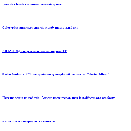
Вокаліст івл-івл починає сольний проєкт
Colotyphus випускає сингл із майбутнього альбому
АНТАЙТЛД представляють свій перший EP
8 мільйонів на ЗСУ: як пройшов цьогорічний фестиваль "Файне Місто"
Перетворення на роботів: Аппекс презентував трек із майбутнього альбому
icarus driver повернулися з синглом