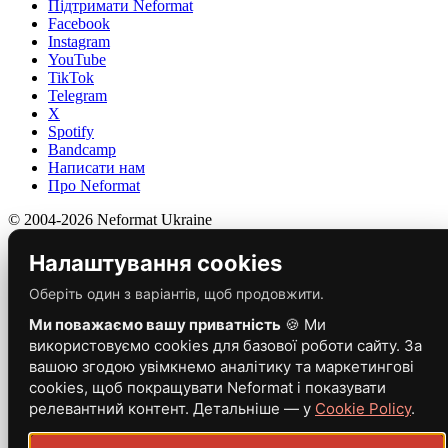
Підтримати Neformat
Facebook
Instagram
YouTube
TikTok
Telegram
X
Spotify
Bandcamp
Написати нам
Про Neformat
© 2004-2026 Neformat Ukraine
Налаштування cookies
Оберіть один з варіантів, щоб продовжити.
Ми поважаємо вашу приватність
🍪 Ми
використовуємо cookies для базової роботи сайту. За
вашою згодою увімкнемо аналітику та маркетингові
cookies, щоб покращувати Neformat і показувати
релевантний контент. Детальніше — у
Cookie Policy
.