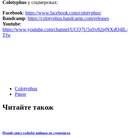
Colotyphus
у соцмережах:
Facebook
:
https://www.facebook.com/colotyphus/
Bandcamp
:
https://colotyphus.bandcamp.com/releases
Youtube
:
https://www.youtube.com/channel/UCQ7U5uSv82pjNXdO4lL-
Tfw
Colotyphus
Рівне
Читайте також
Новий сингл radiokit вийшов на стримінгах