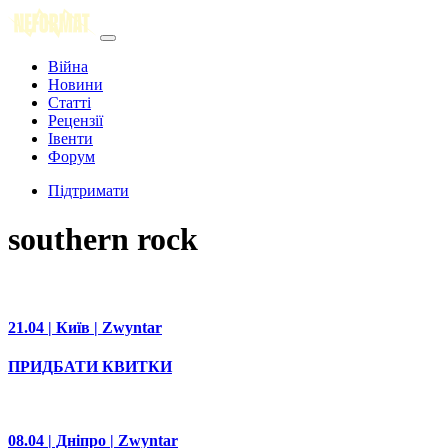
Війна
Новини
Статті
Рецензії
Івенти
Форум
Підтримати
southern rock
21.04 | Київ | Zwyntar
ПРИДБАТИ КВИТКИ
08.04 | Дніпро | Zwyntar