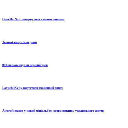
Guerilla Noir повернулися з новим синглом
Tornrot випустили демо
044incision видали перший трек
Layuchi Kvity випустили грайливий сингл
Aircraft вклав у новий мініальбом ретроспективу українського життя