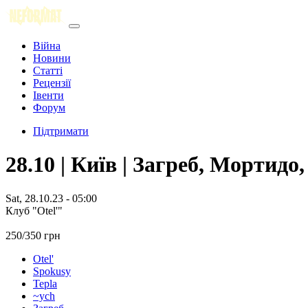
Війна
Новини
Статті
Рецензії
Івенти
Форум
Підтримати
28.10 | Київ | Загреб, Мортидо,
Sat, 28.10.23 - 05:00
Клуб "Otel'"
250/350 грн
Otel'
Spokusy
Tepla
~ych