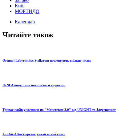
Загреб
Київ
МОРТИДО
Календар
Читайте також
Ortum і Labyrinthus Stellarum презентують спільну пісню
IGNEA випустили нові пісню й відеокліп
Триває набір учасників на "Майстерня 3.0" від UNIGHT та Jägermeister
Zombie Attack презентували новий сингл