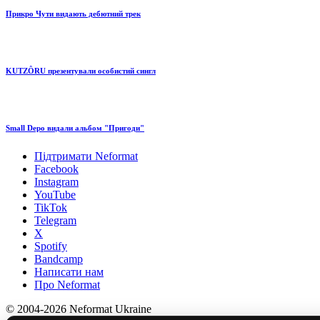
Прикро Чути видають дебютний трек
KUTZÔRU презентували особистий сингл
Small Depo видали альбом "Пригоди"
Підтримати Neformat
Facebook
Instagram
YouTube
TikTok
Telegram
X
Spotify
Bandcamp
Написати нам
Про Neformat
© 2004-2026 Neformat Ukraine