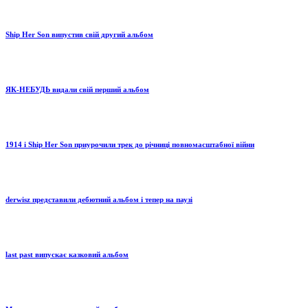
Ship Her Son випустив свій другий альбом
ЯК-НЕБУДЬ видали свій перший альбом
1914 і Ship Her Son приурочили трек до річниці повномасштабної війни
derwisz представили дебютний альбом і тепер на паузі
last past випускає казковий альбом