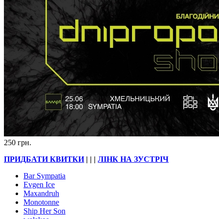
250 грн.
ПРИДБАТИ КВИТКИ
| | |
ЛІНК НА ЗУСТРІЧ
Bar Sympatia
Evgen Ice
Maxandruh
Monotonne
Ship Her Son