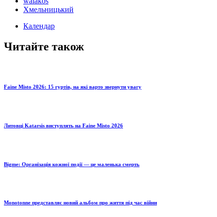
walakos
Хмельницький
Календар
Читайте також
Faine Misto 2026: 15 гуртів, на які варто звернути увагу
Литовці Katarsis виступлять на Faine Misto 2026
Bigme: Організація кожної події — це маленька смерть
Monotonne представляє новий альбом про життя під час війни