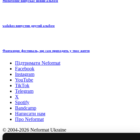
Monotonne випускає новий альбом
walakos випустив другий альбом
Фантазери: фестиваль, що сам приходить у твоє життя
Підтримати Neformat
Facebook
Instagram
YouTube
TikTok
Telegram
X
Spotify
Bandcamp
Написати нам
Про Neformat
© 2004-2026 Neformat Ukraine