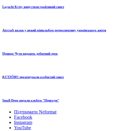
Layuchi Kvity випустили грайливий сингл
Aircraft вклав у новий мініальбом ретроспективу українського життя
Прикро Чути видають дебютний трек
KUTZÔRU презентували особистий сингл
Small Depo видали альбом "Пригоди"
Підтримати Neformat
Facebook
Instagram
YouTube