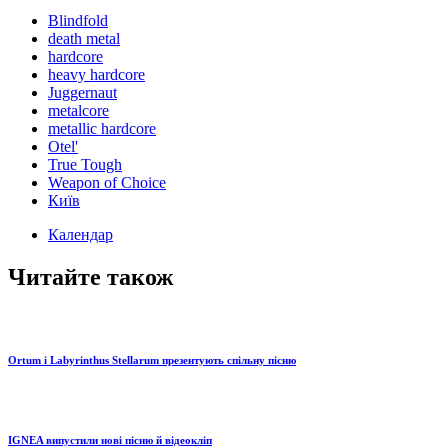
Blindfold
death metal
hardcore
heavy hardcore
Juggernaut
metalcore
metallic hardcore
Otel'
True Tough
Weapon of Choice
Київ
Календар
Читайте також
Ortum і Labyrinthus Stellarum презентують спільну пісню
IGNEA випустили нові пісню й відеокліп