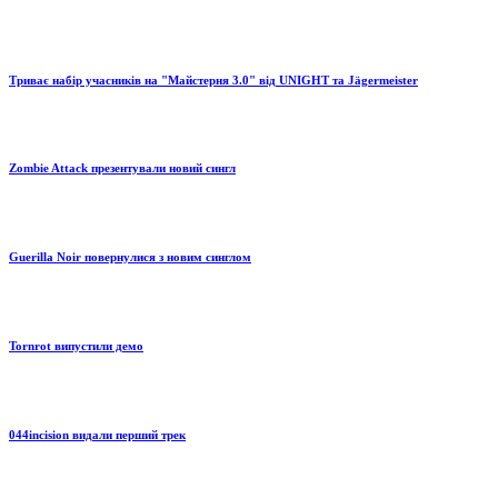
Триває набір учасників на "Майстерня 3.0" від UNIGHT та Jägermeister
Zombie Attack презентували новий сингл
Guerilla Noir повернулися з новим синглом
Tornrot випустили демо
044incision видали перший трек