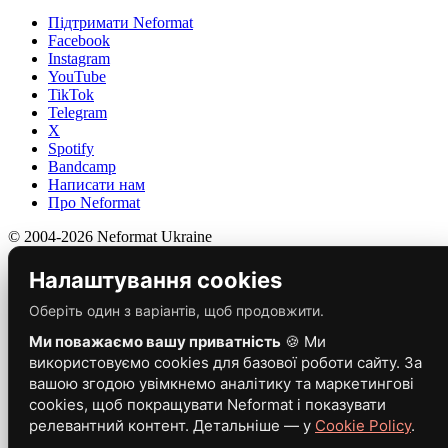
Підтримати Neformat
Facebook
Instagram
YouTube
TikTok
Telegram
X
Spotify
Bandcamp
Написати нам
Про Neformat
© 2004-2026 Neformat Ukraine
Налаштування cookies
Оберіть один з варіантів, щоб продовжити.
Ми поважаємо вашу приватність
🍪 Ми
використовуємо cookies для базової роботи сайту. За
вашою згодою увімкнемо аналітику та маркетингові
cookies, щоб покращувати Neformat і показувати
релевантний контент. Детальніше — у
Cookie Policy
.