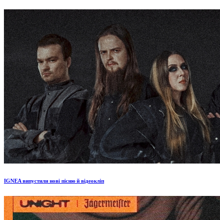
IGNEA випустили нові пісню й відеокліп