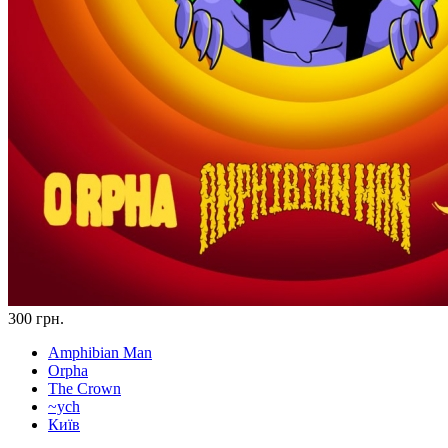
300 грн.
Amphibian Man
Orpha
The Crown
~ych
Київ