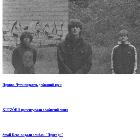
Прикро Чути видають дебютний трек
KUTZÔRU презентували особистий сингл
Small Depo видали альбом "Пригоди"