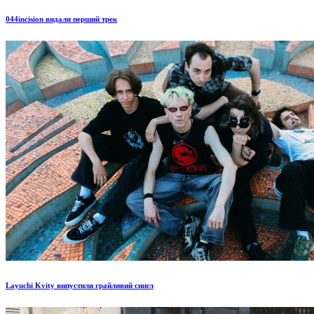
044incision видали перший трек
Layuchi Kvity випустили грайливий сингл