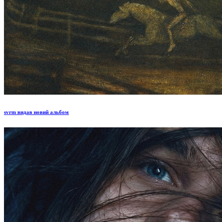
svrm видав новий альбом