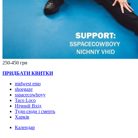
250-450 грн
ПРИДБАТИ КВИТКИ
midwest emo
shoegaze
sspacecowboyy
Taco Loco
Нічний Вхід
Туди-сюди і смерть
Харків
Календар