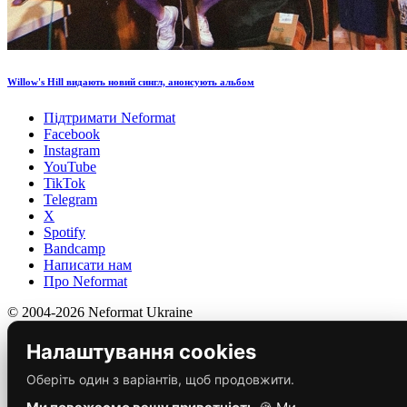
Willow's Hill видають новий сингл, анонсують альбом
Підтримати Neformat
Facebook
Instagram
YouTube
TikTok
Telegram
X
Spotify
Bandcamp
Написати нам
Про Neformat
© 2004-2026 Neformat Ukraine
Налаштування cookies
Оберіть один з варіантів, щоб продовжити.