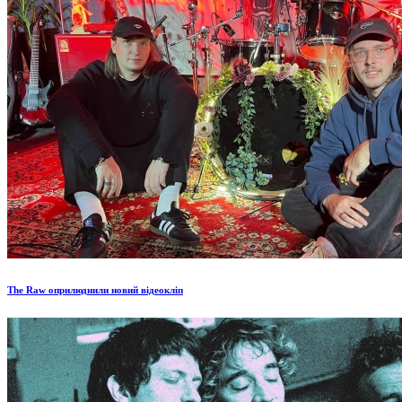
The Raw оприлюднили новий відеокліп