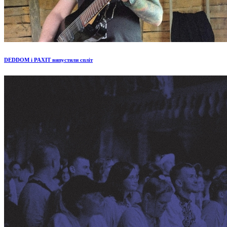
DEDDOM і PAXIT випустили спліт