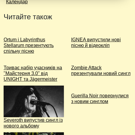
Календар
Читайте також
Ortum і Labyrinthus
IGNEA випустили нові
Stellarum презентують
пісню й відеокліп
спільну пісню
Триває набір учасників на
Zombie Attack
"Майстерня 3.0" від
презентували новий сингл
UNIGHT та Jägermeister
Guerilla Noir повернулися
з новим синглом
Severoth випустив сингл із
нового альбому