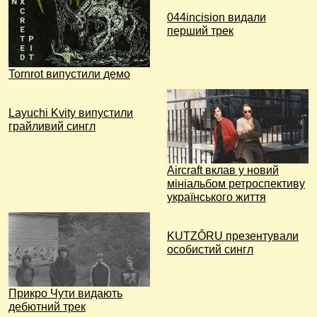
044incision видали
перший трек
Tornrot випустили демо
Layuchi Kvity випустили
грайливий сингл
Aircraft вклав у новий
мініальбом ретроспективу
українського життя
KUTZÔRU презентували
особистий сингл
Прикро Чути видають
дебютний трек