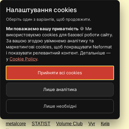
Налаштування cookies
Оберіть один з варіантів, щоб продовжити.
11.01 | КИЇВ | LET IT BE
Ми поважаємо вашу приватність
🍪 Ми
MINE, DARK CRYSTALS,
використовуємо cookies для базової роботи сайту.
За вашою згодою увімкнемо аналітику та
STATIST, VYR, AL'HENDA
маркетингові cookies, щоб покращувати Neformat
і показувати релевантний контент. Детальніше —
у
Cookie Policy
.
Sat, 11.01.25 - 04:00
Прийняти всі cookies
Volume Club
200-300 грн
Лише аналітика
Лише необхідні
Al'henda
black metal
Dark Crystals
grindviolence
heavy metal
Let It Be Mine
melodic metal
metalcore
STATIST
Volume Club
Vyr
Київ