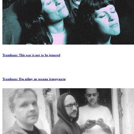
Tramhaus: Тhis war is not to be ignored
Tramhaus: Цю війну не можна ігнорувати