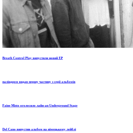
Breath Control Play випустили новий EP
паліндром видав першу частину з серії альбомів
Faine Misto оголосило лайн-ап Underground Stage
Del Cano випустив альбом на німецькому лейблі