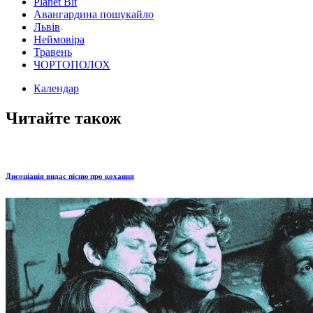
Planet Bit
Авангардина пошукайло
Львів
Неймовіра
Травень
ЧОРТОПОЛОХ
Календар
Читайте також
Дисоціація видає пісню про кохання