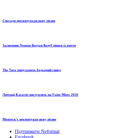
Спогади презентували нову пісню
Засновник Nonsun Богдан Козуб пішов із життя
The Тяга випускають бадьорий сингл
Литовці Katarsis виступлять на Faine Misto 2026
Монтескʼє презентував нову пісню
Підтримати Neformat
Facebook