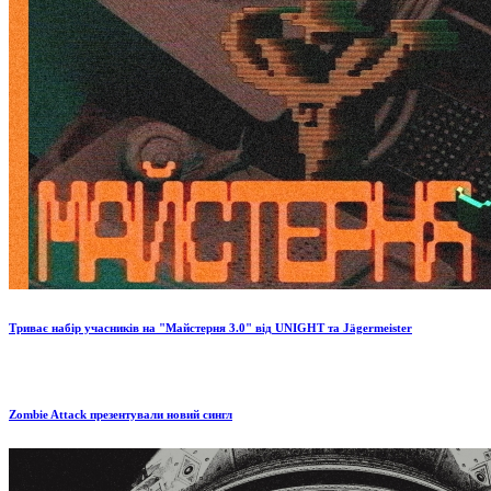
Триває набір учасників на "Майстерня 3.0" від UNIGHT та Jägermeister
Zombie Attack презентували новий сингл