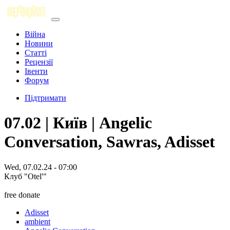
Війна
Новини
Статті
Рецензії
Івенти
Форум
Підтримати
07.02 | Київ | Angelic
Conversation, Sawras, Adisset
Wed, 07.02.24 - 07:00
Клуб "Otel'"
free donate
Adisset
ambient