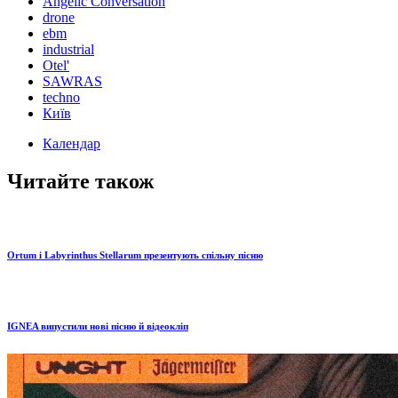
Angelic Conversation
drone
ebm
industrial
Otel'
SAWRAS
techno
Київ
Календар
Читайте також
Ortum і Labyrinthus Stellarum презентують спільну пісню
IGNEA випустили нові пісню й відеокліп