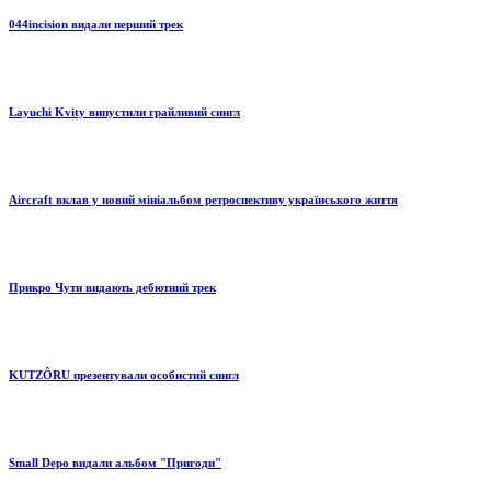
044incision видали перший трек
Layuchi Kvity випустили грайливий сингл
Aircraft вклав у новий мініальбом ретроспективу українського життя
Прикро Чути видають дебютний трек
KUTZÔRU презентували особистий сингл
Small Depo видали альбом "Пригоди"