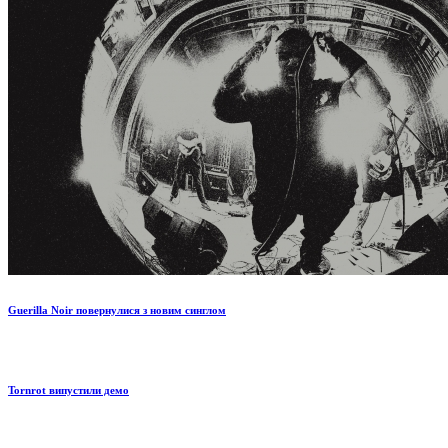
Guerilla Noir повернулися з новим синглом
Tornrot випустили демо