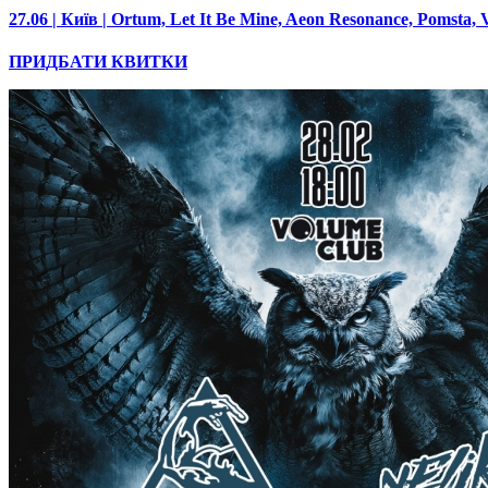
27.06 | Київ | Ortum, Let It Be Mine, Aeon Resonance, Pomsta, 
ПРИДБАТИ КВИТКИ