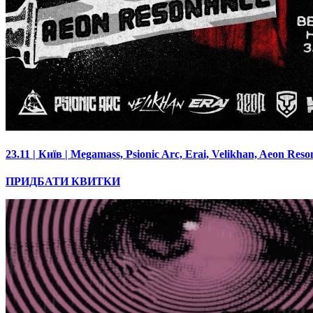
23.11 | Київ | Megamass, Psionic Arc, Erai, Velikhan, Aeon Res
ПРИДБАТИ КВИТКИ