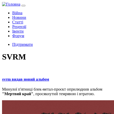
Війна
Новини
Статті
Рецензії
Івенти
Форум
Підтримати
SVRM
svrm видав новий альбом
Минулої п'ятниці блек-метал-проєкт оприлюднив альбом
"Мертвий край"
, просякнутий темрявою і втратою.