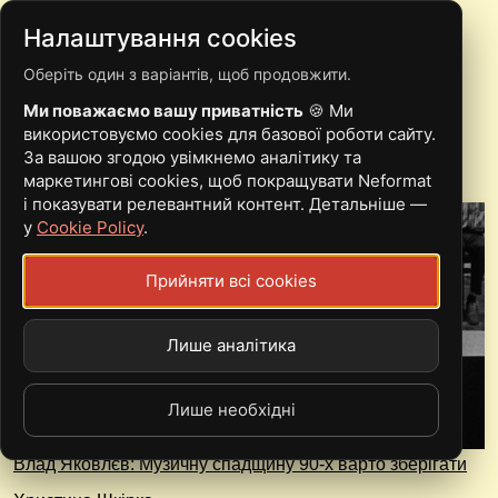
Налаштування cookies
Оберіть один з варіантів, щоб продовжити.
ПОЛИН
Ми поважаємо вашу приватність
🍪 Ми
використовуємо cookies для базової роботи сайту.
За вашою згодою увімкнемо аналітику та
маркетингові cookies, щоб покращувати Neformat
і показувати релевантний контент. Детальніше —
у
Cookie Policy
.
Прийняти всі cookies
Лише аналітика
Лише необхідні
Влад Яковлєв: Музичну спадщину 90-х варто зберігати