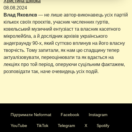
Христина Шкірка
08.08.2024
Влад Яковлєв
— не лише автор-виконавець усіх партій
кількох своїх проєктів, учасник численних гуртів,
ковельський музичний ентузіаст та власник касетного
мікролейбла, а й дослідник архівів українського
андеграунду 90-х, який суттєво вплинув на його власну
творчість. Тому запитали, як нам цю спадщину тепер
актуалізовувати, переоцінювати та як вдається на
лекціях про той період, оперуючи суцільним фактажем,
розповідати так, наче очевидець усіх подій.
Підтримати Neformat
Facebook
Instagram
YouTube
TikTok
Telegram
X
Spotify