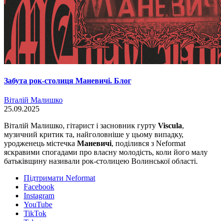
Забута рок-столиця Маневичі. Блог
Віталій Малишко
25.09.2025
Віталій Малишко, гітарист і засновник гурту
Viscula
,
музичний критик та, найголовніше у цьому випадку,
уродженець містечка
Маневичі
, поділився з Neformat
яскравими спогадами про власну молодість, коли його малу
батьківщину називали рок-столицею Волинської області.
Підтримати Neformat
Facebook
Instagram
YouTube
TikTok