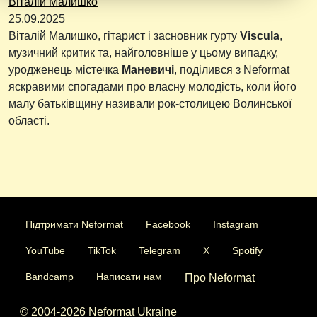
Віталій Малишко
25.09.2025
Віталій Малишко, гітарист і засновник гурту
Viscula
,
музичний критик та, найголовніше у цьому випадку,
уродженець містечка
Маневичі
, поділився з Neformat
яскравими спогадами про власну молодість, коли його
малу батьківщину називали рок-столицею Волинської
області.
Підтримати Neformat
Facebook
Instagram
YouTube
TikTok
Telegram
X
Spotify
Bandcamp
Написати нам
Про Neformat
© 2004-2026 Neformat Ukraine