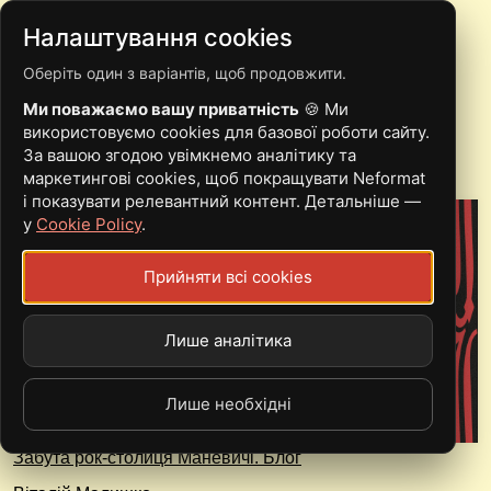
Налаштування cookies
Оберіть один з варіантів, щоб продовжити.
АНЕМІЯ
Ми поважаємо вашу приватність
🍪 Ми
використовуємо cookies для базової роботи сайту.
За вашою згодою увімкнемо аналітику та
маркетингові cookies, щоб покращувати Neformat
і показувати релевантний контент. Детальніше —
у
Cookie Policy
.
Прийняти всі cookies
Лише аналітика
Лише необхідні
Забута рок-столиця Маневичі. Блог