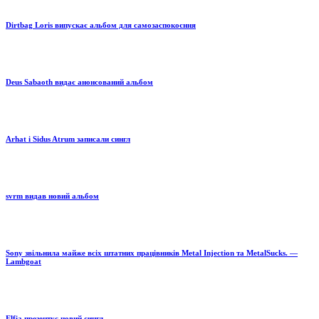
Dirtbag Loris випускає альбом для самозаспокоєння
Deus Sabaoth видає анонсований альбом
Arhat і Sidus Atrum записали сингл
svrm видав новий альбом
Sony звільнила майже всіх штатних працівників Metal Injection та MetalSucks. —
Lambgoat
Elfia презентує новий сингл