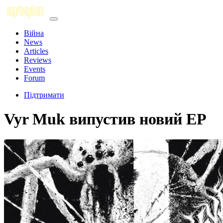
Війна
News
Articles
Reviews
Events
Forum
Підтримати
Vyr Muk випустив новий EP