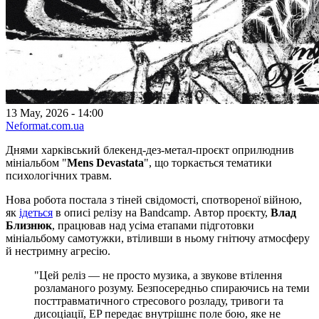
13 May, 2026 - 14:00
Neformat.com.ua
Днями харківський блекенд-дез-метал-проєкт оприлюднив
мініальбом "
Mens Devastata
", що торкається тематики
психологічних травм.
Нова робота постала з тіней свідомості, спотвореної війною,
як
ідеться
в описі релізу на Bandcamp. Автор проєкту,
Влад
Близнюк
, працював над усіма етапами підготовки
мініальбому самотужки, втіливши в ньому гнітючу атмосферу
й нестримну агресію.
"Цей реліз — не просто музика, а звукове втілення
розламаного розуму. Безпосередньо спираючись на теми
посттравматичного стресового розладу, тривоги та
дисоціації, EP передає внутрішнє поле бою, яке не