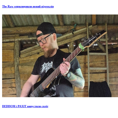
The Raw оприлюднили новий відеокліп
DEDDOM і PAXIT випустили спліт