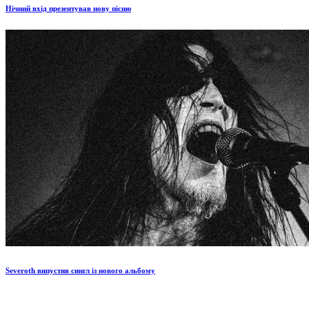
Нічний вхід презентував нову пісню
Severoth випустив сингл із нового альбому