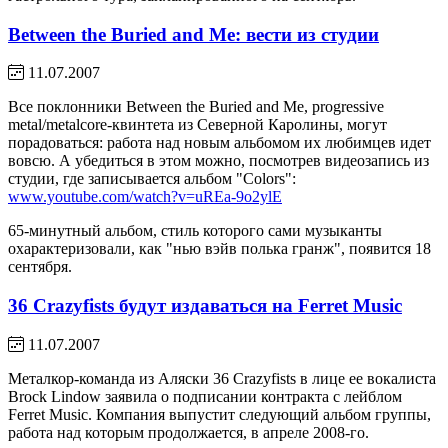
Between the Buried and Me: вести из студии
11.07.2007
Все поклонники Between the Buried and Me, progressive
metal/metalcore-квинтета из Северной Каролины, могут
порадоваться: работа над новым альбомом их любимцев идет
вовсю. А убедиться в этом можно, посмотрев видеозапись из
студии, где записывается альбом "Colors":
www.youtube.com/watch?v=uREa-9o2ylE
65-минутный альбом, стиль которого сами музыканты
охарактеризовали, как "нью вэйв полька гранж", появится 18
сентября.
36 Crazyfists будут издаваться на Ferret Music
11.07.2007
Металкор-команда из Аляски 36 Crazyfists в лице ее вокалиста
Brock Lindow заявила о подписании контракта с лейблом
Ferret Music. Компания выпустит следующий альбом группы,
работа над которым продолжается, в апреле 2008-го.