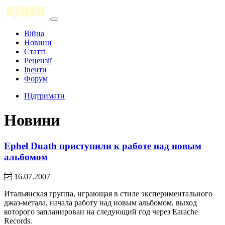
Війна
Новини
Статті
Рецензії
Івенти
Форум
Підтримати
Новини
Ephel Duath приступили к работе над новым
альбомом
16.07.2007
Итальянская группа, играющая в стиле экспериментального
джаз-метала, начала работу над новым альбомом, выход
которого запланирован на следующий год через Earache
Records.