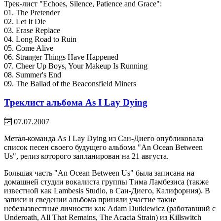
Трек-лист "Echoes, Silence, Patience and Grace":
01. The Pretender
02. Let It Die
03. Erase Replace
04. Long Road to Ruin
05. Come Alive
06. Stranger Things Have Happened
07. Cheer Up Boys, Your Makeup Is Running
08. Summer's End
09. The Ballad of the Beaconsfield Miners
Треклист альбома As I Lay Dying
07.07.2007
Метал-команда As I Lay Dying из Сан-Диего опубликовала
список песен своего будущего альбома "An Ocean Between
Us", релиз которого запланирован на 21 августа.
Большая часть "An Ocean Between Us" была записана на
домашней студии вокалиста группы Тима Ламбезиса (также
известной как Lambesis Studio, в Сан-Диего, Калифорния). В
записи и сведении альбома приняли участие такие
небезызвестные личности как Adam Dutkiewicz (работавший с
Underoath, All That Remains, The Acacia Strain) из Killswitch