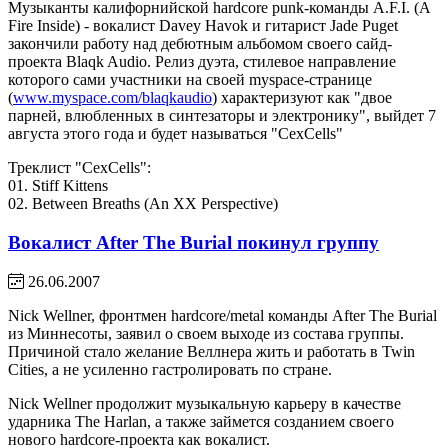
Музыканты калифорнийской hardcore punk-команды A.F.I. (A
Fire Inside) - вокалист Davey Havok и гитарист Jade Puget
закончили работу над дебютным альбомом своего сайд-
проекта Blaqk Audio. Релиз дуэта, стилевое направление
которого сами участники на своей myspace-странице
(
www.myspace.com/blaqkaudio
) характеризуют как "двое
парней, влюбленных в синтезаторы и электронику", выйдет 7
августа этого года и будет называться "CexCells"
Треклист "CexCells":
01. Stiff Kittens
02. Between Breaths (An XX Perspective)
Вокалист After The Burial покинул группу
26.06.2007
Nick Wellner, фронтмен hardcore/metal команды After The Burial
из Миннесоты, заявил о своем выходе из состава группы.
Причиной стало желание Веллнера жить и работать в Twin
Cities, а не усиленно гастролировать по стране.
Nick Wellner продолжит музыкальную карьеру в качестве
ударника The Harlan, а также займется созданием своего
нового hardcore-проекта как вокалист.