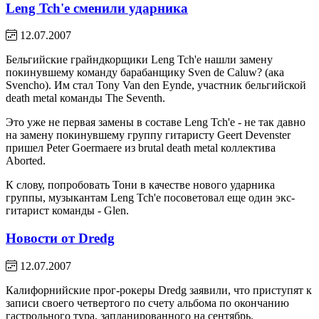
Leng Tch'e сменили ударника
12.07.2007
Бельгийские грайндкорщики Leng Tch'e нашли замену
покинувшему команду барабанщику Sven de Caluw? (ака
Svencho). Им стал Tony Van den Eynde, участник бельгийской
death metal команды The Seventh.
Это уже не первая замены в составе Leng Tch'e - не так давно
на замену покинувшему группу гитаристу Geert Devenster
пришел Peter Goermaere из brutal death metal коллектива
Aborted.
К слову, попробовать Тони в качестве нового ударника
группы, музыкантам Leng Tch'e посоветовал еще один экс-
гитарист команды - Glen.
Новости от Dredg
12.07.2007
Калифорнийские прог-рокеры Dredg заявили, что приступят к
записи своего четвертого по счету альбома по окончанию
гастрольного тура, запланированного на сентябрь.