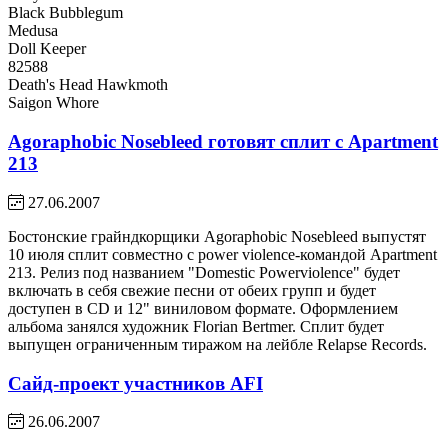
Black Bubblegum
Medusa
Doll Keeper
82588
Death's Head Hawkmoth
Saigon Whore
Agoraphobic Nosebleed готовят сплит с Apartment
213
27.06.2007
Бостонские грайндкорщики Agoraphobic Nosebleed выпустят
10 июля сплит совместно с power violence-командой Apartment
213. Релиз под названием "Domestic Powerviolence" будет
включать в себя свежие песни от обеих групп и будет
доступен в CD и 12" виниловом формате. Оформлением
альбома занялся художник Florian Bertmer. Сплит будет
выпущен ограниченным тиражом на лейбле Relapse Records.
Сайд-проект участников AFI
26.06.2007