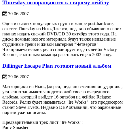
Thursday возвращаются к старому лейблу
30.06.2007
Одна из самых популярных групп в жанре post-hardcore,
секстет Thursday из Нью-Джерси, недавно объявили о своих
планах издать свежий DVD/CD 30 октября этого года. На
диске помимо нового материала будут также неизданные
студийные треки и живой материал "Четвергов".
Что примечательно, релиз планирует издать лейбл Victory
Records, с которым команда рассталась еще в 2002 году.
Dillinger Escape Plan готовят новый альбом
29.06.2007
Маткорщики из Нью-Джерси, недавно сменившие ударника,
усиленно занимаются подготовкой своего очередного
альбома, который выйдет 16 октября на лейбле Relapse
Records. Релиз будет называться "Ire Works", его продюсером
станет Steve Evetts. Недавно DEP объявили, что барабанные
партии уже записаны.
Предварительный трек-лист "Ire Works":
Party Smasher