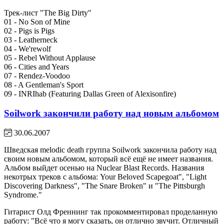
Трек-лист "The Big Dirty"
01 - No Son of Mine
02 - Pigs is Pigs
03 - Leatherneck
04 - We'rewolf
05 - Rebel Without Applause
06 - Cities and Years
07 - Rendez-Voodoo
08 - A Gentleman's Sport
09 - INRIhab (Featuring Dallas Green of Alexisonfire)
Soilwork закончили работу над новым альбомом
30.06.2007
Шведская melodic death группа Soilwork закончила работу над
своим новым альбомом, который всё ещё не имеет названия.
Альбом выйдет осенью на Nuclear Blast Records. Названия
некотрых треков с альбома: Your Beloved Scapegoat", "Light
Discovering Darkness", "The Snare Broken" и "The Pittsburgh
Syndrome."
Гитарист Олд Френнинг так прокомментировал проделанную
работу: "Всё что я могу сказать, он отлично звучит. Отличный