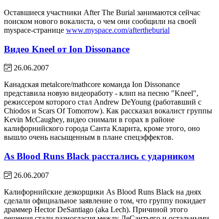
Оставшиеся участники After The Burial занимаются сейчас
поиском нового вокалиста, о чем они сообщили на своей
myspace-странице
www.myspace.com/aftertheburial
Видео Kneel от Ion Dissonance
26.06.2007
Канадская metalcore/mathcore команда Ion Dissonance
представила новую видеоработу - клип на песню "Kneel",
режиссером которого стал Andrew DeYoung (работавший с
Chiodos и Scars Of Tomorrow). Как рассказал вокалист группы
Kevin McCaughey, видео снимали в горах в районе
калифорнийского города Санта Кларита, кроме этого, оно
вышло очень насыщенным в плане спецэффектов.
As Blood Runs Black расстались с ударником
26.06.2007
Калифорнийские дезкорщики As Blood Runs Black на днях
сделали официальное заявление о том, что группу покидает
драммер Hector DeSantiago (aka Lech). Причиной этого
решения стали разногласия между ДеСантьяго и остальными