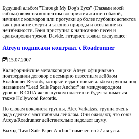
Будущий альбом "Through My Dog's Eyes" (Глазами моей
собаки) является концептом восприятия жизни собакой,
начиная с кошмаров или прогулки до более глубоких аспектов
как принятие смерти и законов природы и осознание их
неизбежности. Бэнд приступил к написанию песен и
аранжировки треков. Davide, гитарист, заявил следующее:
Atreyu подписали контракт с Roadrunner
15.07.2007
Калифорнийские металкорщики Atreyu официально
подтвердили договор с всемирно известным лейблом
Roadrunner Records, который издаст новый альбом группы под
названием "Lead Sails Paper Anchor" на международном
уровне. В США же выпуском пластинки будет заниматься
также Hollywood Records.
По словам вокалиста группы, Alex Varkatzas, группа очень
рада сделке с масштабным лейблом. Они ожидают, что союз
Atreyu/Roadrunner действительно наделает шуму.
Выход "Lead Sails Paper Anchor" намечен на 27 августа.