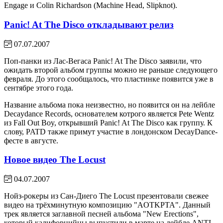
Engage и Colin Richardson (Machine Head, Slipknot).
Panic! At The Disco откладывают релиз
07.07.2007
Поп-панки из Лас-Вегаса Panic! At The Disco заявили, что
ожидать второй альбом группы можно не раньше следующего
февраля. До этого сообщалось, что пластинке появится уже в
сентябре этого года.
Название альбома пока неизвестно, но появится он на лейбле
Decaydance Records, основателем котрого является Pete Wentz
из Fall Out Boy, открывший Panic! At The Disco как группу. К
слову, PATD также примут участие в лондонском DecayDance-
фесте в августе.
Новое видео The Locust
04.07.2007
Нойз-рокеры из Сан-Диего The Locust презентовали свежее
видео на трёхминутную композицию "AOTKPTA". Данный
трек является заглавной песней альбома "New Erections",
который калифорнийцы выпустили в марте на лейбле ANTI-