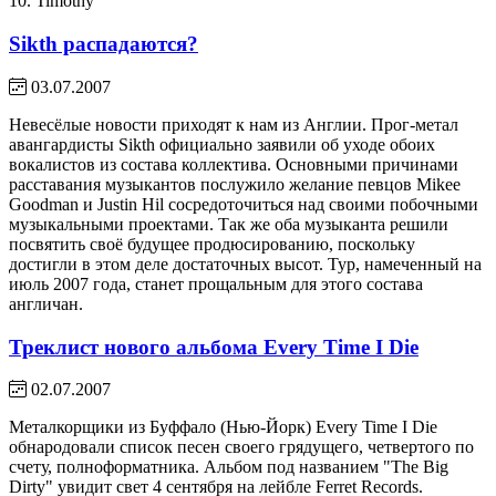
10. Timothy
Sikth распадаются?
03.07.2007
Невесёлые новости приходят к нам из Англии. Прог-метал
авангардисты Sikth официально заявили об уходе обоих
вокалистов из состава коллектива. Основными причинами
расставания музыкантов послужило желание певцов Mikee
Goodman и Justin Hil сосредоточиться над своими побочными
музыкальными проектами. Так же оба музыканта решили
посвятить своё будущее продюсированию, поскольку
достигли в этом деле достаточных высот. Тур, намеченный на
июль 2007 года, станет прощальным для этого состава
англичан.
Треклист нового альбома Every Time I Die
02.07.2007
Металкорщики из Буффало (Нью-Йорк) Every Time I Die
обнародовали список песен своего грядущего, четвертого по
счету, полноформатника. Альбом под названием "The Big
Dirty" увидит свет 4 сентября на лейбле Ferret Records.