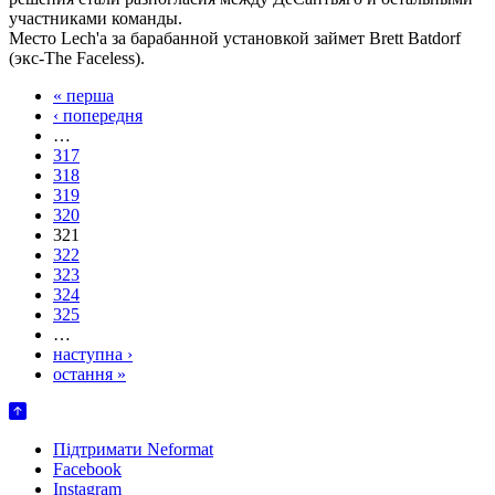
участниками команды.
Место Lech'а за барабанной установкой займет Brett Batdorf
(экс-The Faceless).
« перша
‹ попередня
…
317
318
319
320
321
322
323
324
325
…
наступна ›
остання »
Підтримати Neformat
Facebook
Instagram