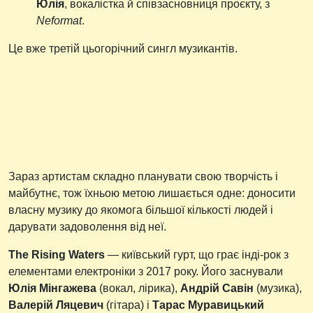
Юлія
, вокалістка й співзасновниця проєкту, з
Neformat
.
Це вже третій цьогорічний сингл музикантів.
Зараз артистам складно планувати свою творчість і
майбутнє, тож їхньою метою лишається одне: доносити
власну музику до якомога більшої кількості людей і
дарувати задоволення від неї.
The Rising Waters
— київський гурт, що грає інді-рок з
елементами електроніки з 2017 року. Його заснували
Юлія Мінгажева
(вокал, лірика),
Андрій Савін
(музика),
Валерій Ляцевич
(гітара) і
Тарас Муравицький