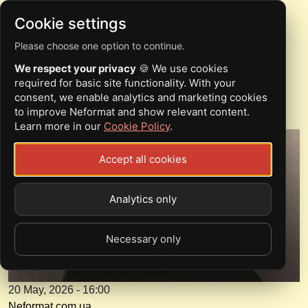
Cookie settings
Please choose one option to continue.
THE RISING WATERS
We respect your privacy
🍪 We use cookies
ВИПУСКАЄ НОВИЙ ТРЕК
required for basic site functionality. With your
consent, we enable analytics and marketing cookies
to improve Neformat and show relevant content.
Learn more in our
Cookie Policy
.
Accept all cookies
Analytics only
Necessary only
20 May, 2026 - 16:00
Neformat.com.ua