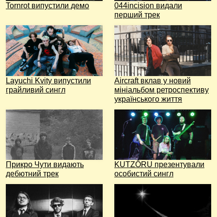
Tornrot випустили демо
044incision видали
перший трек
Layuchi Kvity випустили
Aircraft вклав у новий
грайливий сингл
мініальбом ретроспективу
українського життя
Прикро Чути видають
KUTZÔRU презентували
дебютний трек
особистий сингл