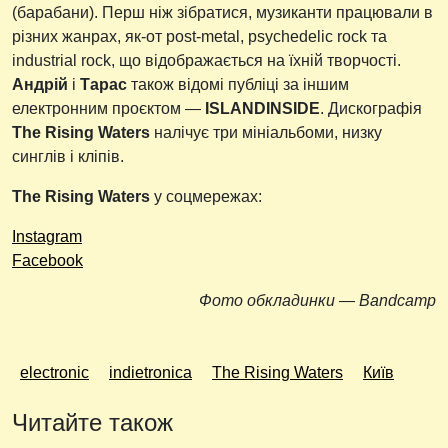
(барабани). Перш ніж зібратися, музиканти працювали в
різних жанрах, як-от post-metal, psychedelic rock та
industrial rock, що відображається на їхній творчості.
Андрій
і
Тарас
також відомі публіці за іншим
електронним проєктом —
ISLANDINSIDE
. Дискографія
The Rising Waters
налічує три мініальбоми, низку
синглів і кліпів.
The Rising Waters
у соцмережах:
Instagram
Facebook
Фото обкладинки — Bandcamp
electronic
indietronica
The Rising Waters
Київ
Читайте також