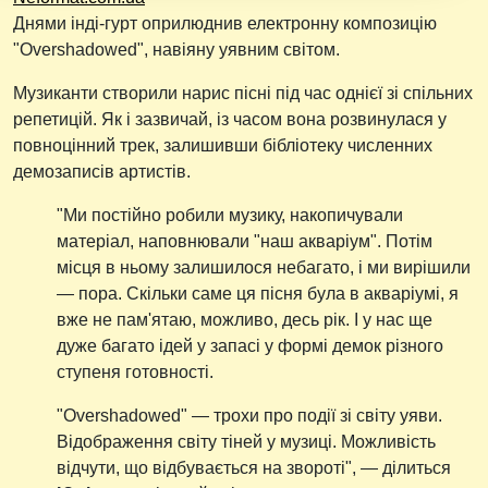
Днями інді-гурт оприлюднив електронну композицію
"Overshadowed", навіяну уявним світом.
Музиканти створили нарис пісні під час однієї зі спільних
репетицій. Як і зазвичай, із часом вона розвинулася у
повноцінний трек, залишивши бібліотеку численних
демозаписів артистів.
"Ми постійно робили музику, накопичували
матеріал, наповнювали "наш акваріум". Потім
місця в ньому залишилося небагато, і ми вирішили
— пора. Скільки саме ця пісня була в акваріумі, я
вже не пам'ятаю, можливо, десь рік. І у нас ще
дуже багато ідей у запасі у формі демок різного
ступеня готовності.
"Overshadowed" — трохи про події зі світу уяви.
Відображення світу тіней у музиці. Можливість
відчути, що відбувається на звороті", — ділиться