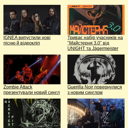
IGNEA випустили нові
Триває набір учасників на
пісню й відеокліп
"Майстерня 3.0" від
UNIGHT та Jägermeister
Zombie Attack
Guerilla Noir повернулися
презентували новий сингл
з новим синглом